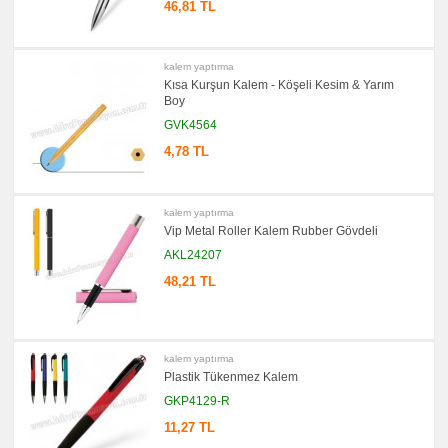
46,81 TL
kalem yaptırma
Kısa Kurşun Kalem - Köşeli Kesim & Yarım
Boy
GVK4564
4,78 TL
kalem yaptırma
Vip Metal Roller Kalem Rubber Gövdeli
AKL24207
48,21 TL
kalem yaptırma
Plastik Tükenmez Kalem
GKP4129-R
11,27 TL