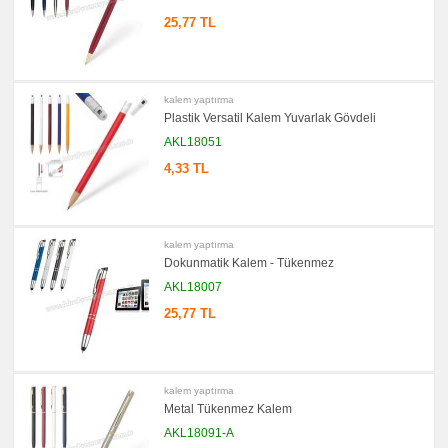
promosyon
25,77 TL
Çakı
&
El
Feneri
promosyon
kalem yaptırma
Çakmak
&
Plastik Versatil Kalem Yuvarlak Gövdeli
Küllük
AKL18051
promosyon
Masa
4,33 TL
Çanta
Askısı
promosyon
PowerBank
&
kalem yaptırma
Şarj
Dokunmatik Kalem - Tükenmez
Kablosu
AKL18007
promosyon
Flash
25,77 TL
Bellek
promosyon
Saat
promosyon
kalem yaptırma
Kalem
Seti
Metal Tükenmez Kalem
AKL18091-A
promosyon
Kalemlik