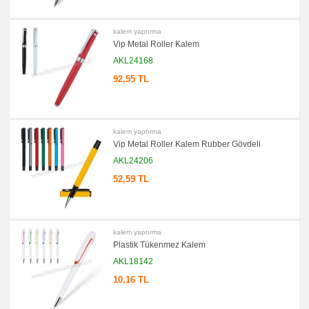
kalem yaptırma
Vip Metal Roller Kalem
AKL24168
92,55 TL
kalem yaptırma
Vip Metal Roller Kalem Rubber Gövdeli
AKL24206
52,59 TL
kalem yaptırma
Plastik Tükenmez Kalem
AKL18142
10,16 TL