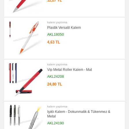
11,27 TL
Notluk
Seti
&
Not
Tutucu
kalem yaptırma
promosyon
Bilgisayar
Plastik Versatil Kalem
Aksesuarları
AKL18050
promosyon
Diğer
4,63 TL
Ürünler
kalem yaptırma
Vip Metal Roller Kalem - Mat
AKL24208
24,80 TL
kalem yaptırma
Işıklı Kalem - Dokunmatik & Tükenmez &
Metal
AKL24190