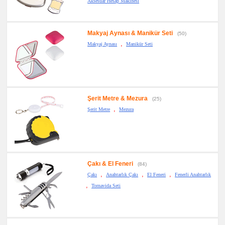
Aksesuar Hesap Makinesi
Makyaj Aynası & Manikür Seti
(50)
,
Makyaj Aynası
Manikür Seti
Şerit Metre & Mezura
(25)
,
Şerit Metre
Mezura
Çakı & El Feneri
(84)
,
,
,
Çakı
Anahtarlık Çakı
El Feneri
Fenerli Anahtarlık
,
Tornavida Seti