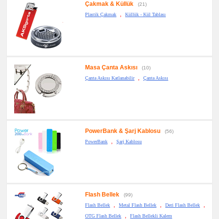
Çakmak & Küllük
(21)
,
Plastik Çakmak
Küllük - Kül Tablası
Masa Çanta Askısı
(10)
,
Çanta Askısı Katlanabilir
Çanta Askısı
PowerBank & Şarj Kablosu
(56)
,
PowerBank
Şarj Kablosu
Flash Bellek
(99)
,
,
,
Flash Bellek
Metal Flash Bellek
Deri Flash Bellek
,
OTG Flash Bellek
Flash Bellekli Kalem