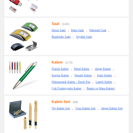
Saat
(142)
,
,
,
Duvar Saati
Masa Saati
Dekoratif Saat
,
Buzdolabı Saati
Seyahat Saati
Kalem
(173)
,
,
,
Plastik Kalem
Metal Kalem
Ahşap Kalem
,
,
,
Kurşun Kalem
Versatil Kalem
Işıklı Kalem
,
,
Dokunmatik Kalem - Touch Pen
Lazerli Kalem
,
Çok Fonksiyonlu Kalem
Banko ve Masa Kalemi
Kalem Seti
(48)
,
,
Vip Kalem Seti
Ucuz Kalem Seti
Ahşap Kalem Seti