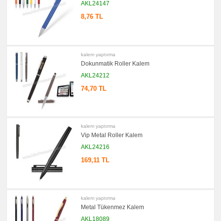
AKL24147
Ajanda
&
8,76 TL
Organizer
promosyon
Matara
&
Termos
&
kalem yaptırma
Bardak
Dokunmatik Roller Kalem
promosyon
AKL24212
Geri
Dönüşümlü
74,70 TL
Ürünler
promosyon
Anahtarlık
promosyon
kalem yaptırma
Hesap
Makinesi
Vip Metal Roller Kalem
AKL24216
promosyon
Makyaj
Aynası
169,11 TL
&
Manikür
Seti
promosyon
Şerit
kalem yaptırma
Metre
Metal Tükenmez Kalem
&
Mezura
AKL18089