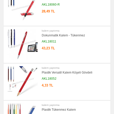
promosyon
AKL18060-R
Versatil
Kalem
28,49 TL
promosyon
Işıklı
Kalem
promosyon
Dokunmatik
kalem yaptırma
Kalem
Dokunmatik Kalem - Tükenmez
-
Touch
AKL18011
Pen
43,23 TL
promosyon
Lazerli
Kalem
promosyon
Çok
Fonksiyonlu
kalem yaptırma
Kalem
Plastik Versatil Kalem Köşeli Gövdeli
promosyon
AKL18052
Banko
ve
Masa
4,33 TL
Kalemi
promosyon
Tüm
ürünler
gösteriliyor
kalem yaptırma
→
Plastik Tükenmez Kalem
promosyon