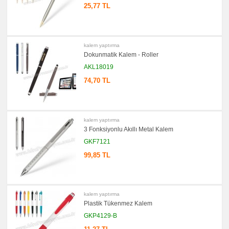
25,77 TL
promosyon
Kartvizitlik
promosyon
Radyo
kalem yaptırma
promosyon
Dokunmatik Kalem - Roller
Takvim
&
AKL18019
Bloknot
74,70 TL
promosyon
Bardak
Altlığı
&
Para
Tabağı
kalem yaptırma
promosyon
3 Fonksiyonlu Akıllı Metal Kalem
Evrak
Çantası
GKF7121
&
Sekreter
99,85 TL
Bloknot
promosyon
Masa
Seti
&
kalem yaptırma
Sümen
Plastik Tükenmez Kalem
Takımı
GKP4129-B
promosyon
Yapışkan