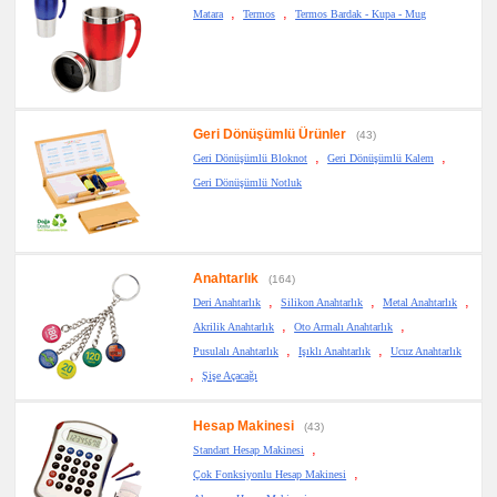
,
,
Matara
Termos
Termos Bardak - Kupa - Mug
Geri Dönüşümlü Ürünler
(43)
,
,
Geri Dönüşümlü Bloknot
Geri Dönüşümlü Kalem
Geri Dönüşümlü Notluk
Anahtarlık
(164)
,
,
,
Deri Anahtarlık
Silikon Anahtarlık
Metal Anahtarlık
,
,
Akrilik Anahtarlık
Oto Armalı Anahtarlık
,
,
Pusulalı Anahtarlık
Işıklı Anahtarlık
Ucuz Anahtarlık
,
Şişe Açacağı
Hesap Makinesi
(43)
,
Standart Hesap Makinesi
,
Çok Fonksiyonlu Hesap Makinesi