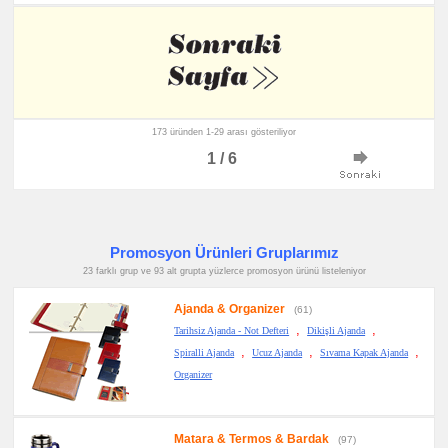
173 üründen 1-29 arası gösteriliyor
1 / 6
Promosyon Ürünleri Gruplarımız
23 farklı grup ve 93 alt grupta yüzlerce promosyon ürünü listeleniyor
Ajanda & Organizer
(61)
,
,
Tarihsiz Ajanda - Not Defteri
Dikişli Ajanda
,
,
,
Spiralli Ajanda
Ucuz Ajanda
Sıvama Kapak Ajanda
Organizer
Matara & Termos & Bardak
(97)