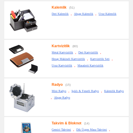
Kalemlik
(51)
,
,
Deri Kalemlik
Ahşap Kalemlik
Ucuz Kalemlik
Kartvizitlik
(80)
,
,
Metal Kartvizitlik
Deri Kartvizitlik
,
,
Hesap Makineli Kartvizitlik
Kartvizitlik Seti
,
Ucuz Kartvizitlik
Masaüstü Kartvizitlik
Radyo
(15)
,
,
Mini Radyo
Işıklı & Fenerli Radyo
Kalemlik Radyo
,
Ahşap Radyo
Takvim & Bloknot
(14)
,
,
Gemici Takvimi
Dik Üçgen Masa Takvimi