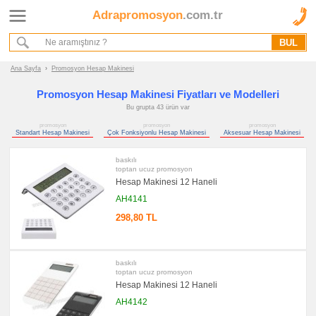
Adrapromosyon
.com.tr
Ana Sayfa
Hakkımızda
Referanslarımız
Ana Sayfa
›
Promosyon Hesap Makinesi
Kurumsal Hizmet Akışımız
Promosyon Hesap Makinesi Fiyatları ve Modelleri
Bu grupta 43 ürün var
Promosyon
promosyon
promosyon
promosyon
Ürünleri
Standart Hesap Makinesi
Çok Fonksiyonlu Hesap Makinesi
Aksesuar Hesap Makinesi
baskılı
promosyon
Hesap
toptan ucuz promosyon
Makinesi
Hesap Makinesi 12 Haneli
promosyon
AH4141
Standart
Hesap
298,80 TL
Makinesi
promosyon
Çok
Fonksiyonlu
baskılı
Hesap
Makinesi
toptan ucuz promosyon
Hesap Makinesi 12 Haneli
promosyon
Aksesuar
AH4142
Hesap
Makinesi