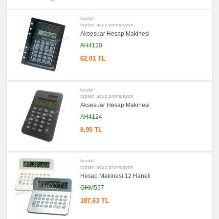
Seti
&
Sümen
baskılı
Takımı
toptan ucuz promosyon
Aksesuar Hesap Makinesi
promosyon
Yapışkan
AH4120
Notluk
Seti
62,01 TL
&
Not
Tutucu
promosyon
Bilgisayar
baskılı
Aksesuarları
toptan ucuz promosyon
Aksesuar Hesap Makinesi
promosyon
Diğer
AH4124
Ürünler
8,95 TL
baskılı
toptan ucuz promosyon
Hesap Makinesi 12 Haneli
GHM557
187,63 TL