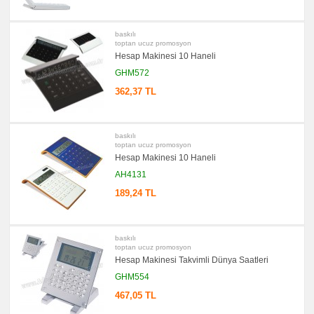
promosyon
Kalem
Seti
baskılı
toptan ucuz promosyon
promosyon
Hesap Makinesi 10 Haneli
Kalemlik
GHM572
promosyon
Kartvizitlik
362,37 TL
promosyon
Radyo
promosyon
baskılı
Takvim
toptan ucuz promosyon
&
Bloknot
Hesap Makinesi 10 Haneli
AH4131
promosyon
Bardak
Altlığı
189,24 TL
&
Para
Tabağı
promosyon
baskılı
Evrak
toptan ucuz promosyon
Çantası
Hesap Makinesi Takvimli Dünya Saatleri
&
Sekreter
GHM554
Bloknot
467,05 TL
promosyon
Masa