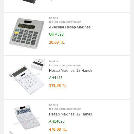
Şerit
Metre
&
Mezura
baskılı
promosyon
toptan ucuz promosyon
Çakı
Aksesuar Hesap Makinesi
&
El
GHM523
Feneri
10,69 TL
promosyon
Çakmak
&
Küllük
baskılı
promosyon
Masa
toptan ucuz promosyon
Çanta
Hesap Makinesi 12 Haneli
Askısı
AH4143
promosyon
PowerBank
179,28 TL
&
Şarj
Kablosu
promosyon
baskılı
Flash
toptan ucuz promosyon
Bellek
Hesap Makinesi 12 Haneli
promosyon
AH14026
Saat
478,08 TL
promosyon
Kalem