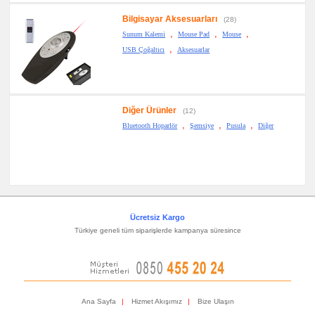
Bilgisayar Aksesuarları
(28)
,
,
,
Sunum Kalemi
Mouse Pad
Mouse
,
USB Çoğaltıcı
Aksesuarlar
Diğer Ürünler
(12)
,
,
,
Bluetooth Hoparlör
Şemsiye
Pusula
Diğer
Ücretsiz Kargo
Türkiye geneli tüm siparişlerde kampanya süresince
Ana Sayfa
|
Hizmet Akışımız
|
Bize Ulaşın