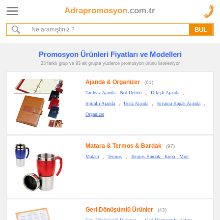
Adrapromosyon
.com.tr
Ana Sayfa
Hakkımızda
Referanslarımız
Kurumsal Hizmet Akışımız
Promosyon Ürünleri Fiyatları ve Modelleri
23 farklı grup ve 93 alt grupta yüzlerce promosyon ürünü listeleniyor
Ajanda & Organizer
(61)
Promosyon
,
,
Ürünleri
Tarihsiz Ajanda - Not Defteri
Dikişli Ajanda
,
,
,
Spiralli Ajanda
Ucuz Ajanda
Sıvama Kapak Ajanda
promosyon
Organizer
Ajanda
&
Organizer
promosyon
Matara & Termos & Bardak
(97)
Matara
&
,
,
Matara
Termos
Termos Bardak - Kupa - Mug
Termos
&
Bardak
promosyon
Geri
Dönüşümlü
Ürünler
Geri Dönüşümlü Ürünler
(43)
promosyon
,
,