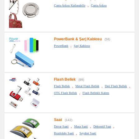
Altlığı
,
Çanta Askısı Katlanabilir
Çanta Askısı
&
Para
Tabağı
promosyon
Evrak
Çantası
&
Sekreter
PowerBank & Şarj Kablosu
(56)
Bloknot
,
PowerBank
Şarj Kablosu
promosyon
Masa
Seti
&
Sümen
Takımı
promosyon
Flash Bellek
(99)
Yapışkan
Notluk
,
,
,
Flash Bellek
Metal Flash Bellek
Deri Flash Bellek
Seti
,
&
OTG Flash Bellek
Flash Bellekli Kalem
Not
Tutucu
promosyon
Bilgisayar
Aksesuarları
Saat
(142)
promosyon
,
,
,
Duvar Saati
Masa Saati
Dekoratif Saat
Diğer
Ürünler
,
Buzdolabı Saati
Seyahat Saati