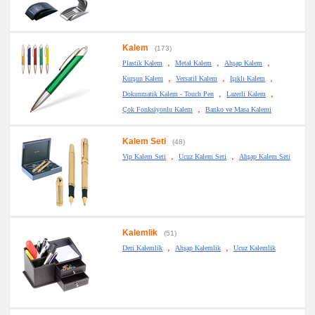
Kalem
(173)
,
,
,
Plastik Kalem
Metal Kalem
Ahşap Kalem
,
,
,
Kurşun Kalem
Versatil Kalem
Işıklı Kalem
,
,
Dokunmatik Kalem - Touch Pen
Lazerli Kalem
,
Çok Fonksiyonlu Kalem
Banko ve Masa Kalemi
Kalem Seti
(48)
,
,
Vip Kalem Seti
Ucuz Kalem Seti
Ahşap Kalem Seti
Kalemlik
(51)
,
,
Deri Kalemlik
Ahşap Kalemlik
Ucuz Kalemlik