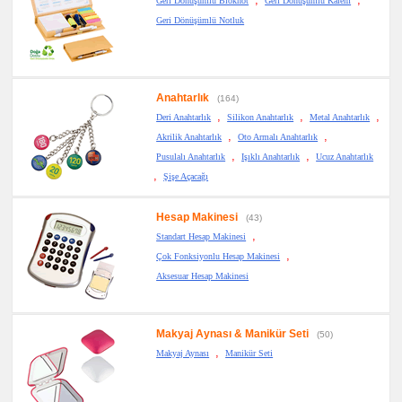
Geri Dönüşümlü Bloknot
Geri Dönüşümlü Kalem
Anahtarlık
Geri Dönüşümlü Notluk
promosyon
Hesap
Makinesi
promosyon
Makyaj
Aynası
Anahtarlık
(164)
&
,
,
,
Deri Anahtarlık
Silikon Anahtarlık
Metal Anahtarlık
Manikür
Seti
,
,
Akrilik Anahtarlık
Oto Armalı Anahtarlık
promosyon
,
,
Pusulalı Anahtarlık
Işıklı Anahtarlık
Ucuz Anahtarlık
Şerit
,
Metre
Şişe Açacağı
&
Mezura
Hesap Makinesi
(43)
promosyon
Çakı
,
Standart Hesap Makinesi
&
,
El
Çok Fonksiyonlu Hesap Makinesi
Feneri
Aksesuar Hesap Makinesi
promosyon
Çakmak
&
Küllük
Makyaj Aynası & Manikür Seti
(50)
promosyon
,
Makyaj Aynası
Manikür Seti
Masa
Çanta
Askısı