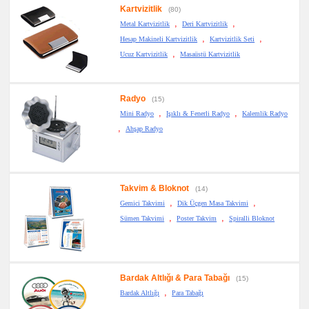
Kartvizitlik
(80)
,
,
Metal Kartvizitlik
Deri Kartvizitlik
,
,
Hesap Makineli Kartvizitlik
Kartvizitlik Seti
,
Ucuz Kartvizitlik
Masaüstü Kartvizitlik
Radyo
(15)
,
,
Mini Radyo
Işıklı & Fenerli Radyo
Kalemlik Radyo
,
Ahşap Radyo
Takvim & Bloknot
(14)
,
,
Gemici Takvimi
Dik Üçgen Masa Takvimi
,
,
Sümen Takvimi
Poster Takvim
Spiralli Bloknot
Bardak Altlığı & Para Tabağı
(15)
,
Bardak Altlığı
Para Tabağı