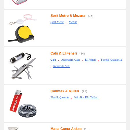
promosyon
PowerBank
&
Şarj
Kablosu
Şerit Metre & Mezura
(25)
,
Şerit Metre
Mezura
promosyon
Flash
Bellek
promosyon
Saat
promosyon
Kalem
Çakı & El Feneri
(84)
,
,
,
promosyon
Çakı
Anahtarlık Çakı
El Feneri
Fenerli Anahtarlık
Kalem
,
Seti
Tornavida Seti
promosyon
Kalemlik
promosyon
Kartvizitlik
Çakmak & Küllük
(21)
promosyon
,
Plastik Çakmak
Küllük - Kül Tablası
Radyo
promosyon
Takvim
&
Bloknot
promosyon
Bardak
Masa Çanta Askısı
(10)