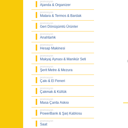
promosyon
Ajanda & Organizer
promosyon
Matara & Termos & Bardak
promosyon
Geri Dönüşümlü Ürünler
promosyon
Anahtarlık
promosyon
Hesap Makinesi
promosyon
Makyaj Aynası & Manikür Seti
promosyon
Şerit Metre & Mezura
promosyon
Çakı & El Feneri
promosyon
Çakmak & Küllük
promosyon
Masa Çanta Askısı
promosyon
PowerBank & Şarj Kablosu
promosyon
Saat