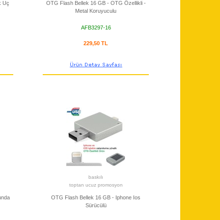
k Uç
OTG Flash Bellek 16 GB - OTG Özellikli -
Metal Koruyuculu
AFB3297-16
229,50 TL
baskılı
toptan ucuz promosyon
unda
OTG Flash Bellek 16 GB - Iphone Ios
Sürücülü