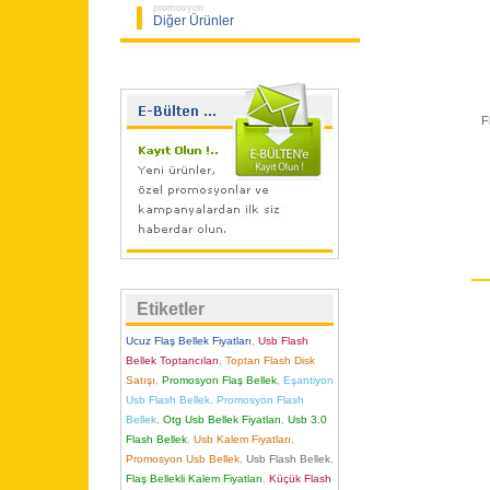
promosyon
Diğer Ürünler
F
Etiketler
Ucuz Flaş Bellek Fiyatları
,
Usb Flash
Bellek Toptancıları
,
Toptan Flash Disk
Satışı
,
Promosyon Flaş Bellek
,
Eşantiyon
Usb Flash Bellek
,
Promosyon Flash
Bellek
,
Otg Usb Bellek Fiyatları
,
Usb 3.0
Flash Bellek
,
Usb Kalem Fiyatları
,
Promosyon Usb Bellek
,
Usb Flash Bellek
,
Flaş Bellekli Kalem Fiyatları
,
Küçük Flash