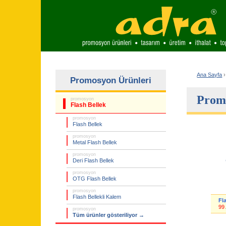
Ana Sayfa
›
Promosyon Ürünleri
Promo
promosyon
Flash Bellek
promosyon
Flash Bellek
promosyon
Metal Flash Bellek
promosyon
Deri Flash Bellek
promosyon
OTG Flash Bellek
promosyon
Flash Bellekli Kalem
Fl
99
promosyon
Tüm ürünler gösteriliyor →