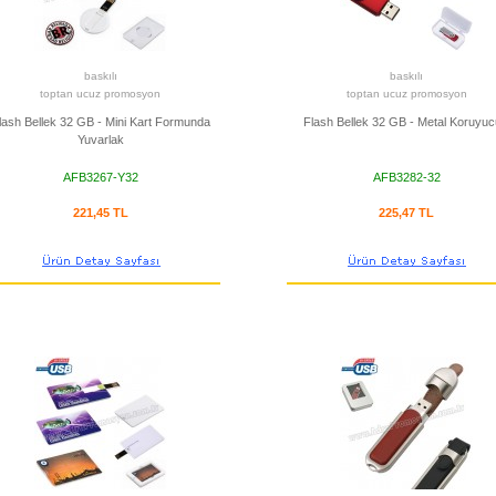
baskılı
baskılı
toptan ucuz promosyon
toptan ucuz promosyon
lash Bellek 32 GB - Mini Kart Formunda
Flash Bellek 32 GB - Metal Koruyuc
Yuvarlak
AFB3267-Y32
AFB3282-32
221,45 TL
225,47 TL