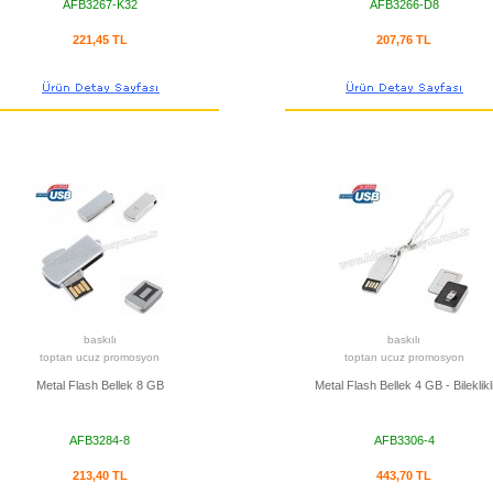
AFB3267-K32
AFB3266-D8
221,45 TL
207,76 TL
baskılı
baskılı
toptan ucuz promosyon
toptan ucuz promosyon
Metal Flash Bellek 8 GB
Metal Flash Bellek 4 GB - Bileklikl
AFB3284-8
AFB3306-4
213,40 TL
443,70 TL