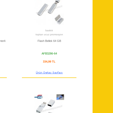
baskılı
toptan ucuz promosyon
terli
Flash Bellek 64 GB
AFB3286-64
334,99 TL