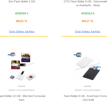
Deri Flash Bellek 2 GB
OTG Flash Bellek 8 GB - Dokunmati
ve Anahtarlık - Metal
AFB3269-2
AFB3312-8
200,51 TL
545,17 TL
baskılı
baskılı
toptan ucuz promosyon
toptan ucuz promosyon
lash Bellek 32 GB - Mini Kart Formunda
Flash Bellek 8 GB - Kredi Kartı Form
Kare
- Deri Kılıflı