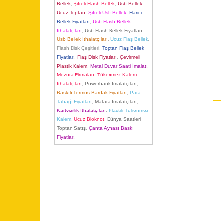
Bellek
,
Şifreli Flash Bellek
,
Usb Bellek
Ucuz Toptan
,
Şifreli Usb Bellek
,
Harici
Bellek Fiyatları
,
Usb Flash Bellek
İthalatçıları
,
Usb Flash Bellek Fiyatları
,
Usb Bellek İthalatçıları
,
Ucuz Flaş Bellek
,
Flash Disk Çeşitleri
,
Toptan Flaş Bellek
Fiyatları
,
Flaş Disk Fiyatları
,
Çevirmeli
Plastik Kalem
,
Metal Duvar Saati İmalatı
,
Mezura Firmaları
,
Tükenmez Kalem
İthalatçıları
,
Powerbank İmalatçıları
,
Baskılı Termos Bardak Fiyatları
,
Para
Tabağı Fiyatları
,
Matara İmalatçıları
,
Kartvizitlik İthalatçıları
,
Plastik Tükenmez
Kalem
,
Ucuz Bloknot
,
Dünya Saatleri
Toptan Satış
,
Çanta Aynası Baskı
Fiyatları
,