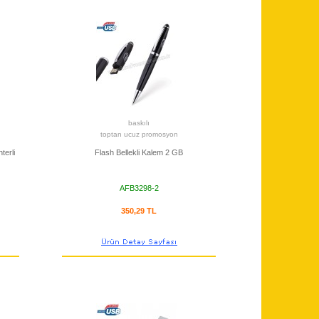
baskılı
toptan ucuz promosyon
terli
Flash Bellekli Kalem 2 GB
AFB3298-2
350,29 TL