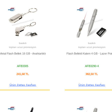
baskılı
baskılı
toptan ucuz promosyon
toptan ucuz promosyon
Metal Flash Bellek 16 GB - Anahtarlıklı
Flash Bellekli Kalem 4 GB - Lazer Poin
AFB3305
AFB3290-4
241,58 TL
382,50 TL