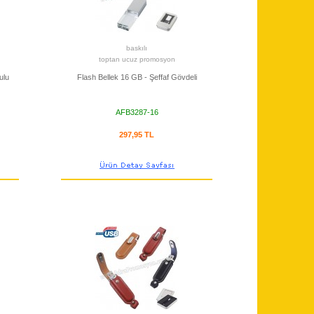
baskılı
toptan ucuz promosyon
ulu
Flash Bellek 16 GB - Şeffaf Gövdeli
AFB3287-16
297,95 TL