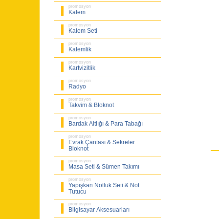
promosyon
Kalem
promosyon
Kalem Seti
promosyon
Kalemlik
promosyon
Kartvizitlik
promosyon
Radyo
promosyon
Takvim & Bloknot
promosyon
Bardak Altlığı & Para Tabağı
promosyon
Evrak Çantası & Sekreter
Bloknot
promosyon
Masa Seti & Sümen Takımı
promosyon
Yapışkan Notluk Seti & Not
Tutucu
promosyon
Bilgisayar Aksesuarları