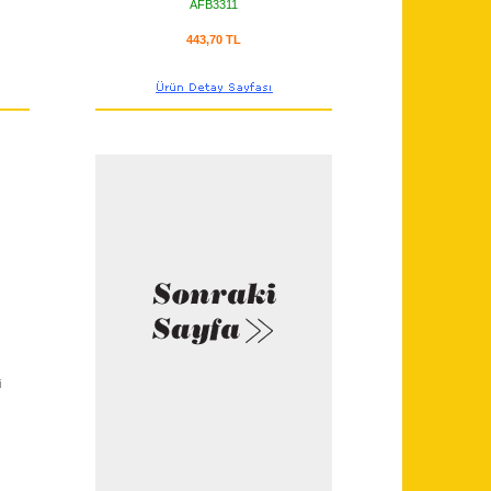
AFB3311
443,70 TL
i