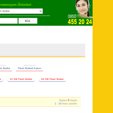
romosyon Ürünleri
osyon
promosyon
h Bellek
Flash Bellekli Kalem
k
32 GB Flash Bellek
64 GB Flash Bellek
5
Toplam
Sayfa
1
-
20
Arası ürünler