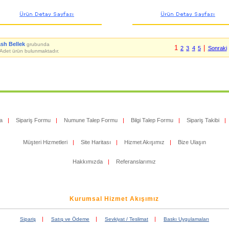
ash Bellek
grubunda
1
|
2
3
4
5
Sonraki
Adet ürün bulunmaktadır.
a
|
Sipariş Formu
|
Numune Talep Formu
|
Bilgi Talep Formu
|
Sipariş Takibi
|
Müşteri Hizmetleri
|
Site Haritası
|
Hizmet Akışımız
|
Bize Ulaşın
Hakkımızda
|
Referanslarımız
Kurumsal Hizmet Akışımız
|
|
|
Sipariş
Satış ve Ödeme
Sevkiyat / Teslimat
Baskı Uygulamaları