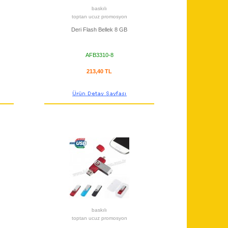
baskılı
toptan ucuz promosyon
Deri Flash Bellek 8 GB
AFB3310-8
213,40 TL
baskılı
toptan ucuz promosyon