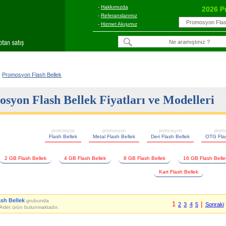
-
Hakkımızda
2026 P
-
Referanslarımız
-
Hizmet Akışımız
Promosyon Flash Bellek
syon Flash Bellek Fiyatları ve Modelleri
promosyon
promosyon
promosyon
prom
Flash Bellek
Metal Flash Bellek
Deri Flash Bellek
OTG Flas
2 GB Flash Bellek
4 GB Flash Bellek
8 GB Flash Bellek
16 GB Flash Belle
Kart Flash Bellek
ash Bellek
grubunda
1
|
2
3
4
5
Sonraki
Adet ürün bulunmaktadır.