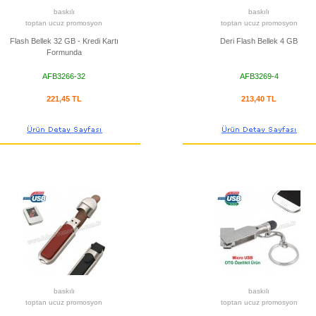
baskılı
baskılı
toptan ucuz promosyon
toptan ucuz promosyon
Flash Bellek 32 GB - Kredi Kartı
Deri Flash Bellek 4 GB
Formunda
AFB3266-32
AFB3269-4
221,45 TL
213,40 TL
baskılı
baskılı
toptan ucuz promosyon
toptan ucuz promosyon