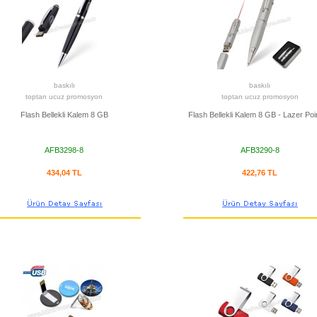
baskılı
baskılı
toptan ucuz promosyon
toptan ucuz promosyon
Flash Bellekli Kalem 8 GB
Flash Bellekli Kalem 8 GB - Lazer Poin
AFB3298-8
AFB3290-8
434,04 TL
422,76 TL