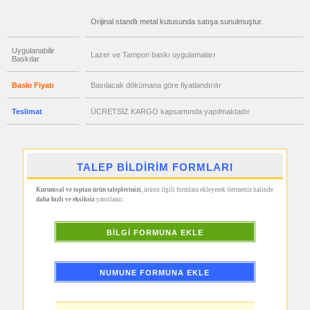
Hesap
Makinesi
Orijinal standlı metal kutusunda satışa sunulmuştur.
promosyon
Makyaj
Aynası
Uygulanabilir
Lazer ve Tampon baskı uygulamaları
&
Baskılar
Manikür
Seti
Baskı Fiyatı
Basılacak dökümana göre fiyatlandırılır
promosyon
Şerit
Metre
Teslimat
ÜCRETSİZ KARGO kapsamında yapılmaktadır
&
Mezura
promosyon
Çakı
&
TALEP BİLDİRİM FORMLARI
El
Feneri
Kurumsal ve toptan ürün taleplerinizi
, ürünü ilgili formlara ekleyerek iletmeniz halinde
promosyon
daha hızlı ve eksiksiz
yanıtlanır.
Çakmak
&
Küllük
BİLGİ FORMUNA EKLE
promosyon
Masa
Çanta
Askısı
NUMUNE FORMUNA EKLE
promosyon
PowerBank
&