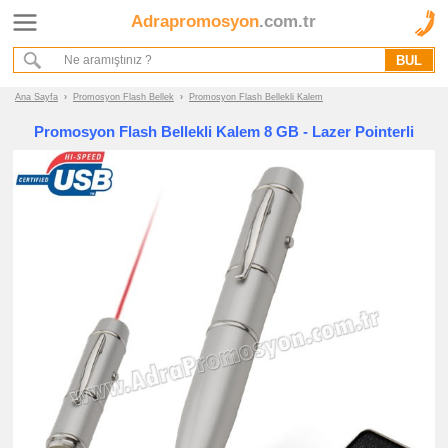
Adrapromosyon
.com.tr
Ana Sayfa
Hakkımızda
Referanslarımız
Ana Sayfa
›
Promosyon Flash Bellek
›
Promosyon Flash Bellekli Kalem
Kurumsal Hizmet Akışımız
Promosyon Flash Bellekli Kalem 8 GB - Lazer Pointerli
Promosyon
Ürünleri
promosyon
Flash
Bellek
promosyon
Flash
Bellek
promosyon
Metal
Flash
Bellek
promosyon
Deri
Flash
Bellek
promosyon