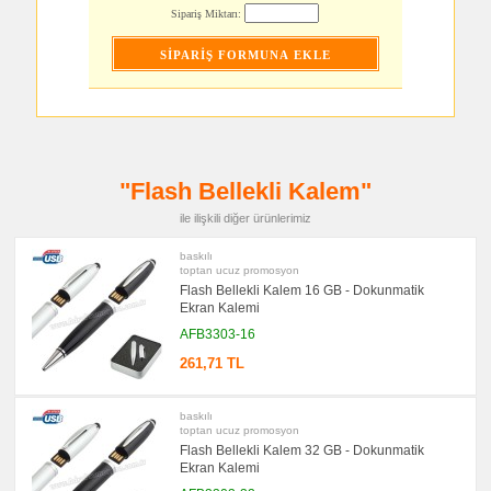
Şarj
Sipariş Miktarı:
Kablosu
promosyon
Saat
promosyon
Kalem
promosyon
Kalem
Seti
"Flash Bellekli Kalem"
promosyon
Kalemlik
ile ilişkili diğer ürünlerimiz
promosyon
Kartvizitlik
baskılı
promosyon
toptan ucuz promosyon
Radyo
Flash Bellekli Kalem 16 GB - Dokunmatik
Ekran Kalemi
promosyon
Takvim
AFB3303-16
&
Bloknot
261,71 TL
promosyon
Bardak
Altlığı
baskılı
&
toptan ucuz promosyon
Para
Tabağı
Flash Bellekli Kalem 32 GB - Dokunmatik
Ekran Kalemi
promosyon
Evrak