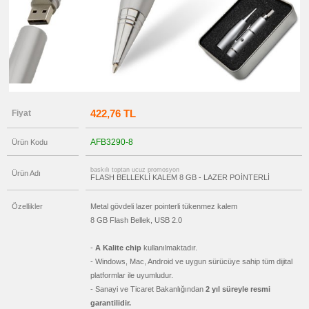
OTG
Flash
Bellek
promosyon
Flash
Bellekli
Kalem
promosyon
Tüm
Ürünleri
Gör
422,76 TL
Fiyat
→
promosyon
Ajanda
AFB3290-8
Ürün Kodu
&
Organizer
baskılı toptan ucuz promosyon
Ürün Adı
promosyon
FLASH BELLEKLİ KALEM 8 GB - LAZER POİNTERLİ
Matara
&
Termos
Özellikler
Metal gövdeli lazer pointerli tükenmez kalem
&
Bardak
8 GB Flash Bellek, USB 2.0
promosyon
Geri
-
A Kalite chip
kullanılmaktadır.
Dönüşümlü
- Windows, Mac, Android ve uygun sürücüye sahip tüm dijital
Ürünler
platformlar ile uyumludur.
promosyon
Anahtarlık
- Sanayi ve Ticaret Bakanlığından
2 yıl süreyle resmi
garantilidir.
promosyon