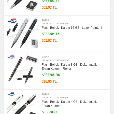
AFB3303-32
Çantası
&
301,97 TL
Sekreter
Bloknot
promosyon
baskılı
Masa
toptan ucuz promosyon
Seti
Flash Bellekli Kalem 16 GB - Lazer Pointerli
&
Sümen
AFB3304-16
Takımı
301,97 TL
promosyon
Yapışkan
Notluk
Seti
&
baskılı
Not
toptan ucuz promosyon
Tutucu
Flash Bellekli Kalem 8 GB - Dokunmatik
promosyon
Ekran Kalemi - Roller
Bilgisayar
Aksesuarları
AFB3265-R8
promosyon
595,90 TL
Diğer
Ürünler
baskılı
toptan ucuz promosyon
Flash Bellekli Kalem 4 GB - Dokunmatik
Ekran Kalemi
AFB3303-4