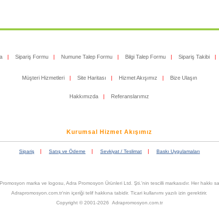
a
|
Sipariş Formu
|
Numune Talep Formu
|
Bilgi Talep Formu
|
Sipariş Takibi
|
Müşteri Hizmetleri
|
Site Haritası
|
Hizmet Akışımız
|
Bize Ulaşın
Hakkımızda
|
Referanslarımız
Kurumsal Hizmet Akışımız
|
|
|
Sipariş
Satış ve Ödeme
Sevkiyat / Teslimat
Baskı Uygulamaları
Promosyon marka ve logosu, Adra Promosyon Ürünleri Ltd. Şti.'nin tescilli markasıdır. Her hakkı sak
Adrapromosyon.com.tr'nin içeriği telif hakkına tabidir. Ticari kullanımı yazılı izin gerektirir.
Copyright © 2001-2026 Adrapromosyon.com.tr