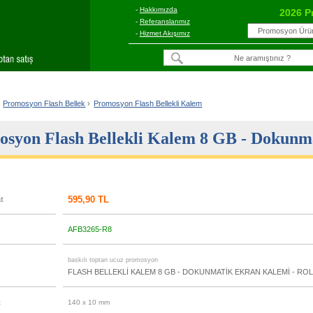
-
Hakkımızda
2026 P
-
Referanslarımız
-
Hizmet Akışımız
Promosyon Flash Bellek
›
Promosyon Flash Bellekli Kalem
syon Flash Bellekli Kalem 8 GB - Dokunma
595,90 TL
at
AFB3265-R8
u
baskılı toptan ucuz promosyon
FLASH BELLEKLİ KALEM 8 GB - DOKUNMATİK EKRAN KALEMİ - RO
t
140 x 10 mm