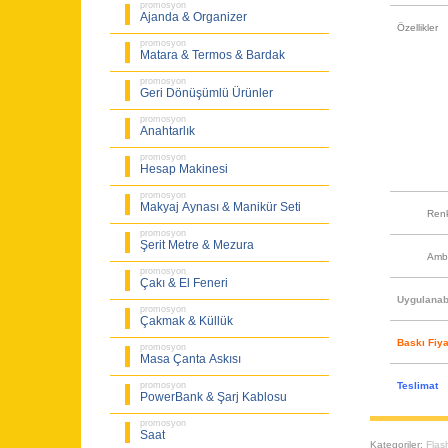
promosyon
Ajanda & Organizer
Özellikler
promosyon
Matara & Termos & Bardak
promosyon
Geri Dönüşümlü Ürünler
promosyon
Anahtarlık
promosyon
Hesap Makinesi
promosyon
Makyaj Aynası & Manikür Seti
Ren
promosyon
Şerit Metre & Mezura
Amb
promosyon
Çakı & El Feneri
Uygulanabi
promosyon
Çakmak & Küllük
Baskı Fiya
promosyon
Masa Çanta Askısı
Teslimat
promosyon
PowerBank & Şarj Kablosu
promosyon
Saat
Kategoriler:
Flas