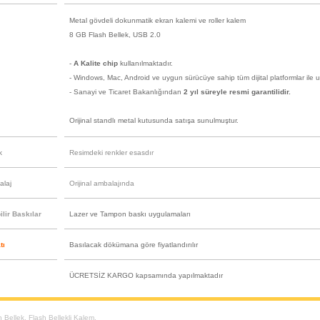
Metal gövdeli dokunmatik ekran kalemi ve roller kalem
8 GB Flash Bellek, USB 2.0
-
A Kalite chip
kullanılmaktadır.
- Windows, Mac, Android ve uygun sürücüye sahip tüm dijital platformlar ile 
- Sanayi ve Ticaret Bakanlığından
2 yıl süreyle resmi garantilidir.
Orijinal standlı metal kutusunda satışa sunulmuştur.
k
Resimdeki renkler esasdır
alaj
Orijinal ambalajında
lir Baskılar
Lazer ve Tampon baskı uygulamaları
tı
Basılacak dökümana göre fiyatlandırılır
ÜCRETSİZ KARGO kapsamında yapılmaktadır
h Bellek
,
Flash Bellekli Kalem
,