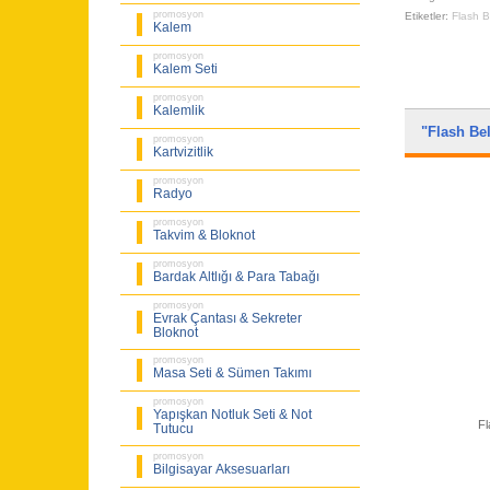
promosyon
Etiketler:
Flash B
Kalem
promosyon
Kalem Seti
promosyon
Kalemlik
"Flash Be
promosyon
Kartvizitlik
promosyon
Radyo
promosyon
Takvim & Bloknot
promosyon
Bardak Altlığı & Para Tabağı
promosyon
Evrak Çantası & Sekreter
Bloknot
promosyon
Masa Seti & Sümen Takımı
promosyon
Yapışkan Notluk Seti & Not
Fl
Tutucu
promosyon
Bilgisayar Aksesuarları