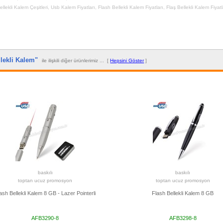
ellekli Kalem Çeşitleri
,
Usb Kalem Fiyatları
,
Flash Bellekli Kalem Fiyatları
,
Flaş Bellekli Kalem Fiyatl
llekli Kalem"
ile ilişkili diğer ürünlerimiz ... [
Hepsini Göster
]
baskılı
baskılı
toptan ucuz promosyon
toptan ucuz promosyon
ash Bellekli Kalem 8 GB - Lazer Pointerli
Flash Bellekli Kalem 8 GB
AFB3290-8
AFB3298-8