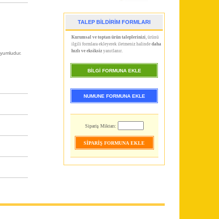
TALEP BİLDİRİM FORMLARI
Kurumsal ve toptan ürün taleplerinizi
, ürünü
ilgili formlara ekleyerek iletmeniz halinde
daha
hızlı ve eksiksiz
yanıtlanır.
uyumludur.
BİLGİ FORMUNA EKLE
NUMUNE FORMUNA EKLE
Sipariş Miktarı: