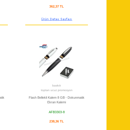
362,37 TL
baskılı
toptan ucuz promosyon
tik
Flash Bellekli Kalem 8 GB - Dokunmatik
Ekran Kalemi
AFB3303-8
238,36 TL