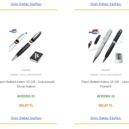
baskılı
baskılı
toptan ucuz promosyon
toptan ucuz promosyon
lash Bellekli Kalem 32 GB - Dokunmatik
Flash Bellekli Kalem 16 GB - Laze
Ekran Kalemi
Pointerli
AFB3303-32
AFB3304-16
301,97 TL
301,97 TL