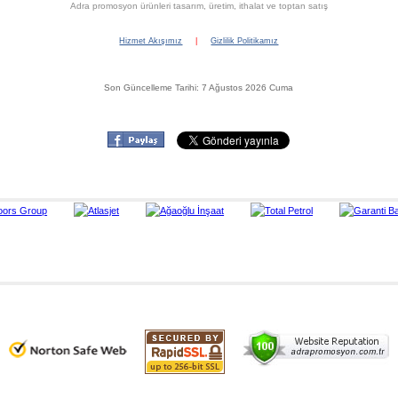
Adra promosyon ürünleri tasarım, üretim, ithalat ve toptan satış
Hizmet Akışımız
|
Gizlilik Politikamız
Son Güncelleme Tarihi: 7 Ağustos 2026 Cuma