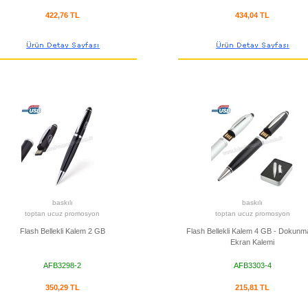
422,76 TL
434,04 TL
baskılı
baskılı
toptan ucuz promosyon
toptan ucuz promosyon
Flash Bellekli Kalem 2 GB
Flash Bellekli Kalem 4 GB - Dokunma
Ekran Kalemi
AFB3298-2
AFB3303-4
350,29 TL
215,81 TL