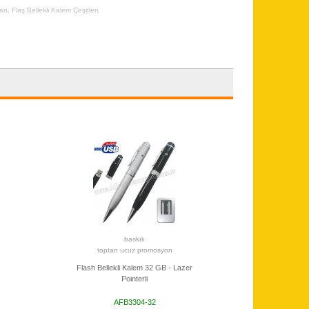
arı
,
Flaş Bellekli Kalem Çeşitleri
,
baskılı
toptan ucuz promosyon
Flash Bellekli Kalem 32 GB - Lazer
Pointerli
AFB3304-32