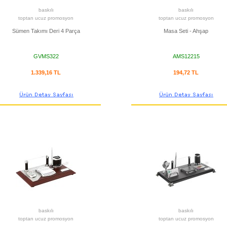
baskılı
baskılı
toptan ucuz promosyon
toptan ucuz promosyon
Sümen Takımı Deri 4 Parça
Masa Seti - Ahşap
GVMS322
AMS12215
1.339,16 TL
194,72 TL
baskılı
baskılı
toptan ucuz promosyon
toptan ucuz promosyon