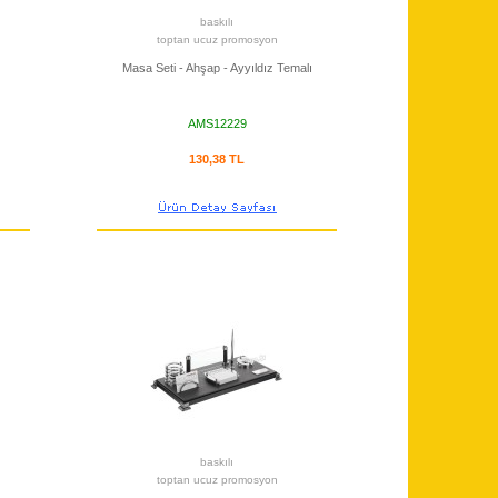
baskılı
toptan ucuz promosyon
Masa Seti - Ahşap - Ayyıldız Temalı
AMS12229
130,38 TL
baskılı
toptan ucuz promosyon