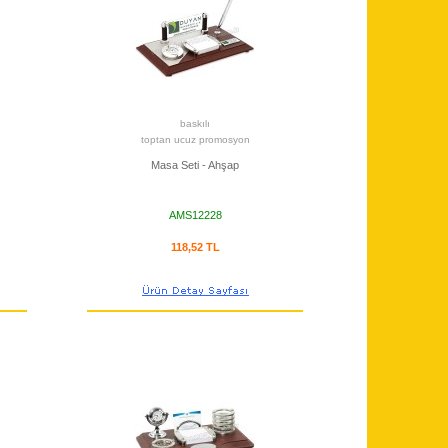
baskılı
toptan ucuz promosyon
Masa Seti - Ahşap
AMS12228
118,52 TL