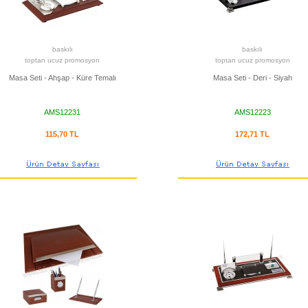
baskılı
baskılı
toptan ucuz promosyon
toptan ucuz promosyon
Masa Seti - Ahşap - Küre Temalı
Masa Seti - Deri - Siyah
AMS12231
AMS12223
115,70 TL
172,71 TL