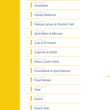
promosyon
Anahtarlık
promosyon
Hesap Makinesi
promosyon
Makyaj Aynası & Manikür Seti
promosyon
Şerit Metre & Mezura
promosyon
Çakı & El Feneri
promosyon
Çakmak & Küllük
promosyon
Masa Çanta Askısı
promosyon
PowerBank & Şarj Kablosu
promosyon
Flash Bellek
promosyon
Saat
promosyon
Kalem
promosyon
Kalem Seti