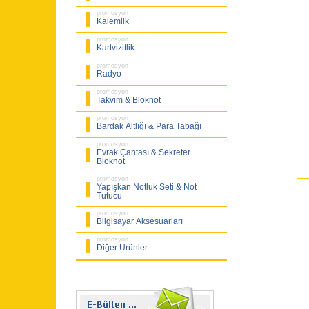
promosyon
Kalemlik
promosyon
Kartvizitlik
promosyon
Radyo
promosyon
Takvim & Bloknot
promosyon
Bardak Altlığı & Para Tabağı
promosyon
Evrak Çantası & Sekreter
Bloknot
promosyon
Yapışkan Notluk Seti & Not
Tutucu
promosyon
Bilgisayar Aksesuarları
promosyon
Diğer Ürünler