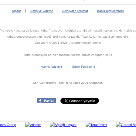
|
|
|
Sipariş
Satış ve Ödeme
Sevkiyat / Teslimat
Baskı Uygulamaları
Promosyon marka ve logosu, Adra Promosyon Ürünleri Ltd. Şti.'nin tescilli markasıdır. Her hakkı sak
Adrapromosyon.com.tr'nin içeriği telif hakkına tabidir. Ticari kullanımı yazılı izin gerektirir.
Copyright © 2001-2026 Adrapromosyon.com.tr
Adra promosyon ürünleri tasarım, üretim, ithalat ve toptan satış
Hizmet Akışımız
|
Gizlilik Politikamız
Son Güncelleme Tarihi: 8 Ağustos 2026 Cumartesi