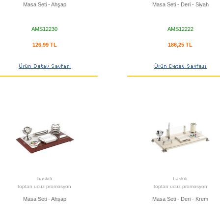
Masa Seti - Ahşap
Masa Seti - Deri - Siyah
AMS12230
AMS12222
126,99 TL
186,25 TL
baskılı
baskılı
toptan ucuz promosyon
toptan ucuz promosyon
Masa Seti - Ahşap
Masa Seti - Deri - Krem