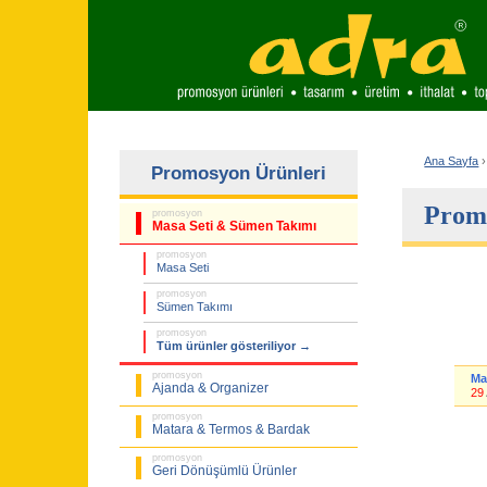
Ana Sayfa
›
Promosyon Ürünleri
Promo
promosyon
Masa Seti & Sümen Takımı
promosyon
Masa Seti
promosyon
Sümen Takımı
promosyon
Tüm ürünler gösteriliyor →
promosyon
Ma
Ajanda & Organizer
29
promosyon
Matara & Termos & Bardak
promosyon
Geri Dönüşümlü Ürünler