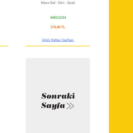
Masa Seti - Deri - Siyah
AMS12224
179,48 TL