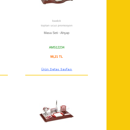
baskılı
toptan ucuz promosyon
Masa Seti - Ahşap
AMS12234
98,21 TL