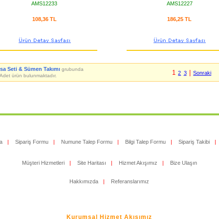
AMS12233
AMS12227
108,36 TL
186,25 TL
sa Seti & Sümen Takımı
grubunda
1
|
2
3
Sonraki
Adet ürün bulunmaktadır.
a
|
Sipariş Formu
|
Numune Talep Formu
|
Bilgi Talep Formu
|
Sipariş Takibi
|
Müşteri Hizmetleri
|
Site Haritası
|
Hizmet Akışımız
|
Bize Ulaşın
Hakkımızda
|
Referanslarımız
Kurumsal Hizmet Akışımız