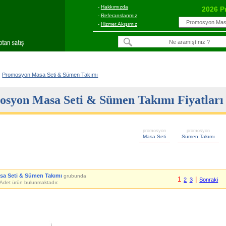
-
Hakkımızda
2026 P
-
Referanslarımız
-
Hizmet Akışımız
Promosyon Masa Seti & Sümen Takımı
syon Masa Seti & Sümen Takımı Fiyatları 
promosyon
promosyon
Masa Seti
Sümen Takımı
sa Seti & Sümen Takımı
grubunda
1
|
2
3
Sonraki
Adet ürün bulunmaktadır.