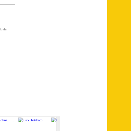
lıdır.