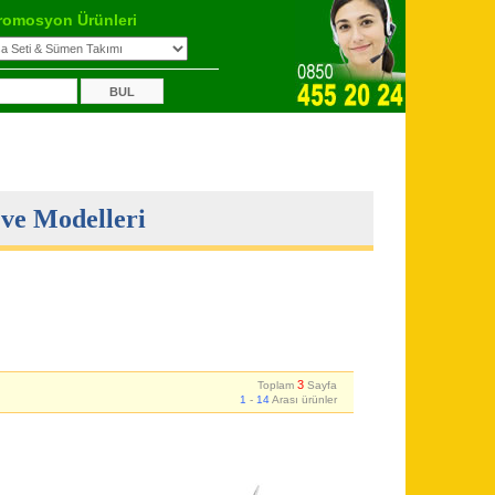
romosyon Ürünleri
ve Modelleri
3
Toplam
Sayfa
1
-
14
Arası ürünler