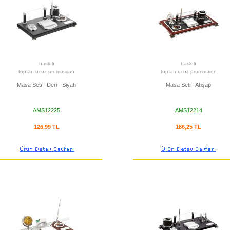
baskılı
baskılı
toptan ucuz promosyon
toptan ucuz promosyon
Masa Seti - Deri - Siyah
Masa Seti - Ahşap
AMS12225
AMS12214
126,99 TL
186,25 TL