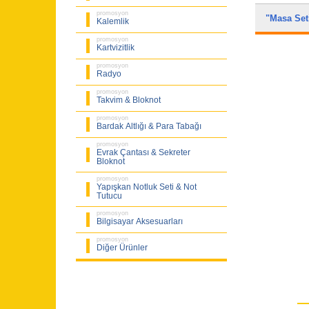
promosyon
"Masa Se
Kalemlik
promosyon
Kartvizitlik
promosyon
Radyo
promosyon
Takvim & Bloknot
promosyon
Bardak Altlığı & Para Tabağı
promosyon
Evrak Çantası & Sekreter
Bloknot
promosyon
Yapışkan Notluk Seti & Not
Tutucu
promosyon
Bilgisayar Aksesuarları
promosyon
Diğer Ürünler