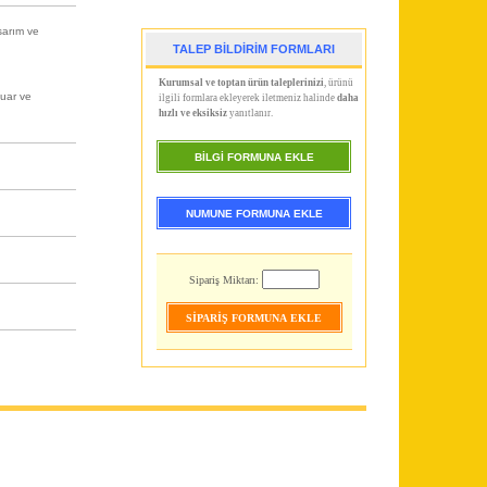
sarım ve
TALEP BİLDİRİM FORMLARI
Kurumsal ve toptan ürün taleplerinizi
, ürünü
suar ve
ilgili formlara ekleyerek iletmeniz halinde
daha
hızlı ve eksiksiz
yanıtlanır.
BİLGİ FORMUNA EKLE
NUMUNE FORMUNA EKLE
Sipariş Miktarı: