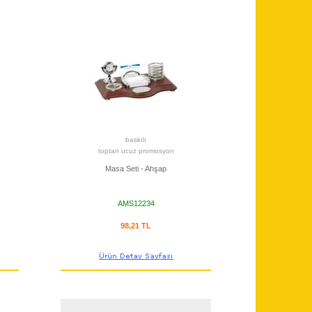
baskılı
toptan ucuz promosyon
Masa Seti - Ahşap
AMS12234
98,21 TL