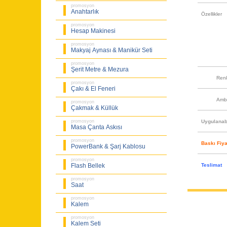
promosyon
Anahtarlık
Özellikler
promosyon
Hesap Makinesi
promosyon
Makyaj Aynası & Manikür Seti
promosyon
Şerit Metre & Mezura
Ren
promosyon
Çakı & El Feneri
Amb
promosyon
Çakmak & Küllük
Uygulanabi
promosyon
Masa Çanta Askısı
promosyon
Baskı Fiya
PowerBank & Şarj Kablosu
promosyon
Teslimat
Flash Bellek
promosyon
Saat
promosyon
Kalem
promosyon
Kalem Seti