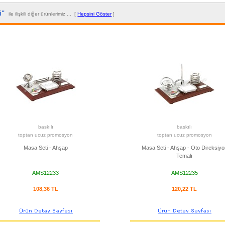
ti"
ile ilişkili diğer ürünlerimiz ... [
Hepsini Göster
]
baskılı
baskılı
toptan ucuz promosyon
toptan ucuz promosyon
Masa Seti - Ahşap
Masa Seti - Ahşap - Oto Direksiyo
Temalı
AMS12233
AMS12235
108,36 TL
120,22 TL