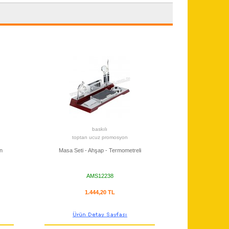
baskılı
toptan ucuz promosyon
n
Masa Seti - Ahşap - Termometreli
AMS12238
1.444,20 TL