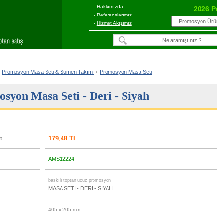
-
Hakkımızda
2026 P
-
Referanslarımız
-
Hizmet Akışımız
Promosyon Masa Seti & Sümen Takımı
›
Promosyon Masa Seti
syon Masa Seti - Deri - Siyah
179,48 TL
at
AMS12224
u
baskılı toptan ucuz promosyon
MASA SETİ - DERİ - SİYAH
t
405 x 205 mm