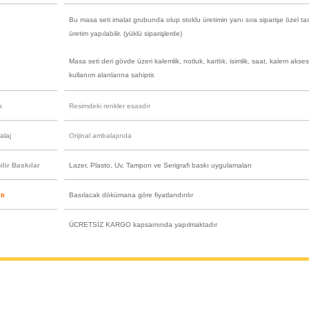
Bu masa seti imalat grubunda olup stoklu üretimin yanı sıra siparişe özel ta
üretim yapılabilir. (yüklü siparişlerde)
Masa seti deri gövde üzeri kalemlik, notluk, kartlık, isimlik, saat, kalem akse
kullanım alanlarına sahiptir.
k
Resimdeki renkler esasdır
alaj
Orijinal ambalajında
lir Baskılar
Lazer, Plasto, Uv, Tampon ve Serigrafi baskı uygulamaları
tı
Basılacak dökümana göre fiyatlandırılır
ÜCRETSİZ KARGO kapsamında yapılmaktadır