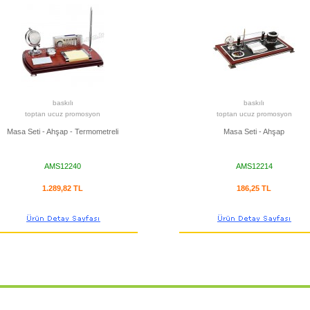
baskılı
baskılı
toptan ucuz promosyon
toptan ucuz promosyon
Masa Seti - Ahşap - Termometreli
Masa Seti - Ahşap
AMS12240
AMS12214
1.289,82 TL
186,25 TL