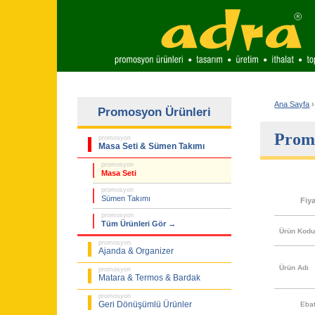
Ana Sayfa
›
Promosyon Ürünleri
Promo
promosyon
Masa Seti & Sümen Takımı
promosyon
Masa Seti
promosyon
Sümen Takımı
Fiy
promosyon
Tüm Ürünleri Gör →
Ürün Kod
promosyon
Ajanda & Organizer
Ürün Adı
promosyon
Matara & Termos & Bardak
promosyon
Geri Dönüşümlü Ürünler
Eba