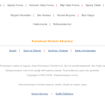
a
|
Sipariş Formu
|
Numune Talep Formu
|
Bilgi Talep Formu
|
Sipariş Takibi
|
Müşteri Hizmetleri
|
Site Haritası
|
Hizmet Akışımız
|
Bize Ulaşın
Hakkımızda
|
Referanslarımız
Kurumsal Hizmet Akışımız
|
|
|
Sipariş
Satış ve Ödeme
Sevkiyat / Teslimat
Baskı Uygulamaları
Promosyon marka ve logosu, Adra Promosyon Ürünleri Ltd. Şti.'nin tescilli markasıdır. Her hakkı sak
Adrapromosyon.com.tr'nin içeriği telif hakkına tabidir. Ticari kullanımı yazılı izin gerektirir.
Copyright © 2001-2026 Adrapromosyon.com.tr
Adra promosyon ürünleri tasarım, üretim, ithalat ve toptan satış
Hizmet Akışımız
|
Gizlilik Politikamız