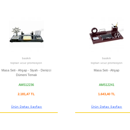
baskılı
baskılı
toptan ucuz promosyon
toptan ucuz promosyon
Masa Seti - Ahşap - Siyah - Denizci
Masa Seti - Ahşap
Dümeni Temalı
AMS12236
AMS12241
2.181,47 TL
1.643,40 TL