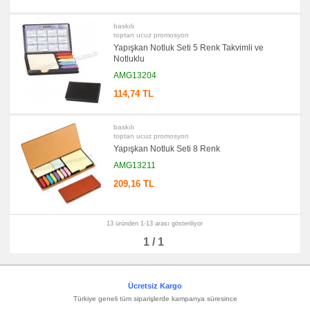
Masa
Seti
&
baskılı
Sümen
toptan ucuz promosyon
Takımı
Yapışkan Notluk Seti 5 Renk Takvimli ve
Notluklu
promosyon
Bilgisayar
AMG13204
Aksesuarları
114,74 TL
promosyon
Diğer
Ürünler
baskılı
toptan ucuz promosyon
Yapışkan Notluk Seti 8 Renk
AMG13211
209,16 TL
13 üründen 1-13 arası gösteriliyor
1 / 1
Ücretsiz Kargo
Türkiye geneli tüm siparişlerde kampanya süresince