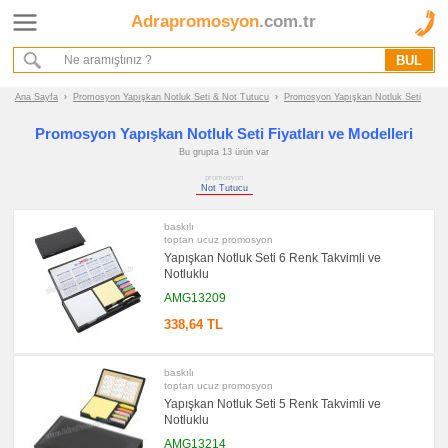
Adrapromosyon
.com.tr
Ana Sayfa
Hakkımızda
Referanslarımız
Ana Sayfa
›
Promosyon Yapışkan Notluk Seti & Not Tutucu
›
Promosyon Yapışkan Notluk Seti
Kurumsal Hizmet Akışımız
Promosyon Yapışkan Notluk Seti Fiyatları ve Modelleri
Bu grupta 13 ürün var
Promosyon
promosyon
Ürünleri
Not Tutucu
baskılı
promosyon
Yapışkan
toptan ucuz promosyon
Notluk
Yapışkan Notluk Seti 6 Renk Takvimli ve
Seti
Notluklu
&
Not
AMG13209
Tutucu
338,64 TL
promosyon
Yapışkan
Notluk
Seti
baskılı
toptan ucuz promosyon
promosyon
Not
Yapışkan Notluk Seti 5 Renk Takvimli ve
Tutucu
Notluklu
promosyon
AMG13214