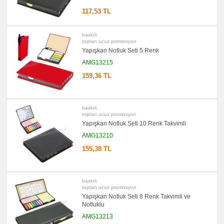
Tüm
Ürünleri
117,53 TL
Gör
→
promosyon
baskılı
Ajanda
toptan ucuz promosyon
&
Yapışkan Notluk Seti 5 Renk
Organizer
AMG13215
promosyon
Matara
159,36 TL
&
Termos
&
Bardak
baskılı
promosyon
Geri
toptan ucuz promosyon
Dönüşümlü
Yapışkan Notluk Seti 10 Renk Takvimli
Ürünler
AMG13210
promosyon
Anahtarlık
155,38 TL
promosyon
Hesap
Makinesi
baskılı
promosyon
toptan ucuz promosyon
Makyaj
Aynası
Yapışkan Notluk Seti 8 Renk Takvimli ve
&
Notluklu
Manikür
Seti
AMG13213