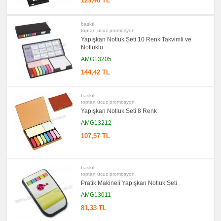
129,48 TL
promosyon
Kalem
promosyon
baskılı
Kalem
toptan ucuz promosyon
Seti
Yapışkan Notluk Seti 10 Renk Takvimli ve
promosyon
Notluklu
Kalemlik
AMG13205
promosyon
Kartvizitlik
144,42 TL
promosyon
Radyo
baskılı
promosyon
toptan ucuz promosyon
Takvim
Yapışkan Notluk Seti 8 Renk
&
Bloknot
AMG13212
promosyon
107,57 TL
Bardak
Altlığı
&
Para
Tabağı
baskılı
toptan ucuz promosyon
promosyon
Evrak
Pratik Makineli Yapışkan Notluk Seti
Çantası
&
AMG13011
Sekreter
Bloknot
81,33 TL
promosyon