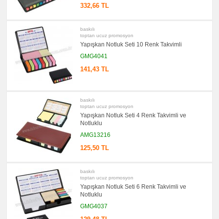
promosyon
332,66 TL
Şerit
Metre
&
Mezura
baskılı
toptan ucuz promosyon
promosyon
Yapışkan Notluk Seti 10 Renk Takvimli
Çakı
&
GMG4041
El
Feneri
141,43 TL
promosyon
Çakmak
&
Küllük
baskılı
toptan ucuz promosyon
promosyon
Masa
Yapışkan Notluk Seti 4 Renk Takvimli ve
Çanta
Notluklu
Askısı
AMG13216
promosyon
PowerBank
125,50 TL
&
Şarj
Kablosu
baskılı
promosyon
toptan ucuz promosyon
Flash
Yapışkan Notluk Seti 6 Renk Takvimli ve
Bellek
Notluklu
promosyon
GMG4037
Saat