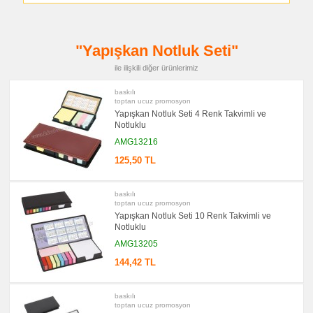
promosyon
Kalem
promosyon
Kalem
Seti
"Yapışkan Notluk Seti"
promosyon
ile ilişkili diğer ürünlerimiz
Kalemlik
promosyon
baskılı
Kartvizitlik
toptan ucuz promosyon
Yapışkan Notluk Seti 4 Renk Takvimli ve
promosyon
Radyo
Notluklu
AMG13216
promosyon
Takvim
&
125,50 TL
Bloknot
promosyon
baskılı
Bardak
toptan ucuz promosyon
Altlığı
&
Yapışkan Notluk Seti 10 Renk Takvimli ve
Para
Notluklu
Tabağı
AMG13205
promosyon
Evrak
144,42 TL
Çantası
&
Sekreter
Bloknot
baskılı
toptan ucuz promosyon
promosyon