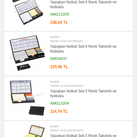
Yapışkan Notluk Seti 6 Renk Takvimli ve
Masa
Seti
Notluklu
&
AMG13209
Sümen
Takımı
338,64 TL
promosyon
Bilgisayar
Aksesuarları
baskılı
toptan ucuz promosyon
promosyon
Diğer
Yapışkan Notluk Seti 6 Renk Takvimli ve
Ürünler
Notluklu
GMG4037
129,48 TL
baskılı
toptan ucuz promosyon
Yapışkan Notluk Seti 5 Renk Takvimli ve
Notluklu
AMG13204
114,74 TL
baskılı
toptan ucuz promosyon
Yapışkan Notluk Seti 5 Renk Takvimli ve