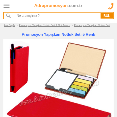
Adrapromosyon
.com.tr
Ana Sayfa
Hakkımızda
Referanslarımız
Ana Sayfa
›
Promosyon Yapışkan Notluk Seti & Not Tutucu
›
Promosyon Yapışkan Notluk Seti
Kurumsal Hizmet Akışımız
Promosyon Yapışkan Notluk Seti 5 Renk
Promosyon
Ürünleri
promosyon
Yapışkan
Notluk
Seti
&
Not
Tutucu
promosyon
Yapışkan
Notluk
Seti
promosyon
Not
Tutucu
promosyon