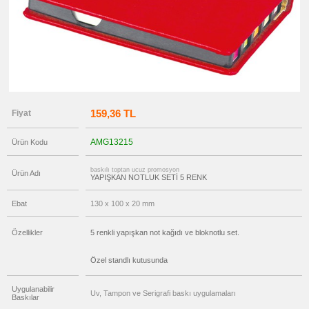
Tüm
Ürünleri
Gör
→
promosyon
Ajanda
&
Organizer
promosyon
Matara
&
159,36 TL
Fiyat
Termos
&
Bardak
AMG13215
Ürün Kodu
promosyon
Geri
Dönüşümlü
baskılı toptan ucuz promosyon
Ürün Adı
Ürünler
YAPIŞKAN NOTLUK SETİ 5 RENK
promosyon
Anahtarlık
Ebat
130 x 100 x 20 mm
promosyon
Hesap
Özellikler
5 renkli yapışkan not kağıdı ve bloknotlu set.
Makinesi
promosyon
Özel standlı kutusunda
Makyaj
Aynası
&
Manikür
Uygulanabilir
Uv, Tampon ve Serigrafi baskı uygulamaları
Seti
Baskılar