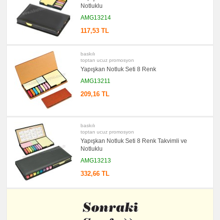
Notluklu
AMG13214
117,53 TL
baskılı
toptan ucuz promosyon
Yapışkan Notluk Seti 8 Renk
AMG13211
209,16 TL
baskılı
toptan ucuz promosyon
Yapışkan Notluk Seti 8 Renk Takvimli ve
Notluklu
AMG13213
332,66 TL