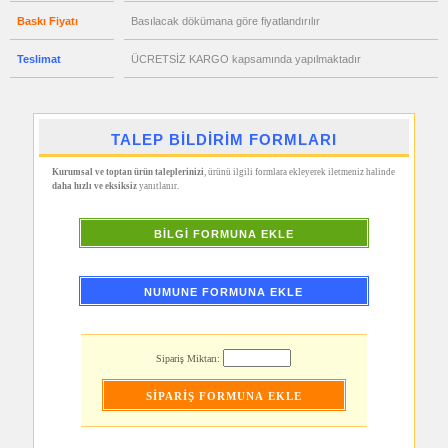
promosyon
Şerit
Baskı Fiyatı
Basılacak dökümana göre fiyatlandırılır
Metre
&
Mezura
Teslimat
ÜCRETSİZ KARGO kapsamında yapılmaktadır
promosyon
Çakı
&
El
Feneri
TALEP BİLDİRİM FORMLARI
promosyon
Çakmak
Kurumsal ve toptan ürün taleplerinizi
, ürünü ilgili formlara ekleyerek iletmeniz halinde
&
daha hızlı ve eksiksiz
yanıtlanır.
Küllük
promosyon
Masa
BİLGİ FORMUNA EKLE
Çanta
Askısı
promosyon
NUMUNE FORMUNA EKLE
PowerBank
&
Şarj
Kablosu
Sipariş Miktarı:
promosyon
Flash
Bellek
promosyon
Saat