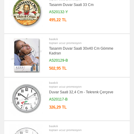
Bloknot
Tasarım Duvar Saati 33 Cm
promosyon
Masa
AS20132-Y
Seti
&
495,22 TL
Sümen
Takımı
promosyon
Yapışkan
baskılı
Notluk
toptan ucuz promosyon
Seti
Tasarım Duvar Saati 30x40 Cm Gömme
&
Kadran
Not
Tutucu
AS20129-B
promosyon
502,95 TL
Bilgisayar
Aksesuarları
promosyon
baskılı
Diğer
toptan ucuz promosyon
Ürünler
Duvar Saati 32,4 Cm - Tekrenk Çerçeve
AS20117-B
326,29 TL
baskılı
toptan ucuz promosyon