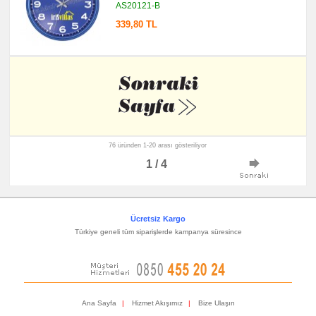
AS20121-B
339,80 TL
76 üründen 1-20 arası gösteriliyor
1 / 4
Ücretsiz Kargo
Türkiye geneli tüm siparişlerde kampanya süresince
Ana Sayfa
|
Hizmet Akışımız
|
Bize Ulaşın