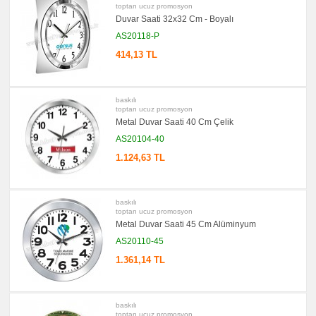
Bellek
toptan ucuz promosyon
Duvar Saati 32x32 Cm - Boyalı
promosyon
Kalem
AS20118-P
promosyon
414,13 TL
Kalem
Seti
promosyon
Kalemlik
baskılı
toptan ucuz promosyon
promosyon
Kartvizitlik
Metal Duvar Saati 40 Cm Çelik
AS20104-40
promosyon
Radyo
1.124,63 TL
promosyon
Takvim
&
Bloknot
baskılı
promosyon
toptan ucuz promosyon
Bardak
Metal Duvar Saati 45 Cm Alüminyum
Altlığı
&
AS20110-45
Para
Tabağı
1.361,14 TL
promosyon
Evrak
Çantası
&
baskılı
Sekreter
toptan ucuz promosyon