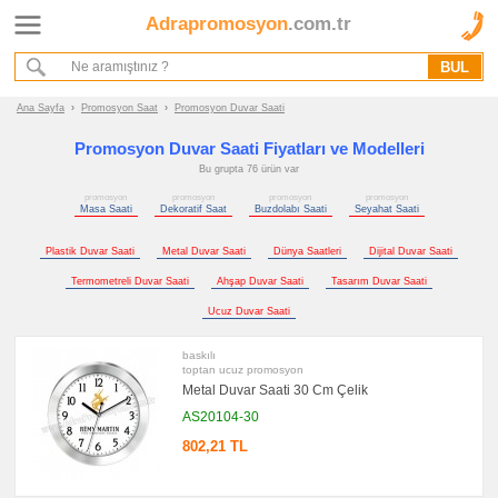
Adrapromosyon
.com.tr
Ana Sayfa
Hakkımızda
Referanslarımız
Ana Sayfa
›
Promosyon Saat
›
Promosyon Duvar Saati
Kurumsal Hizmet Akışımız
Promosyon Duvar Saati Fiyatları ve Modelleri
Bu grupta 76 ürün var
Promosyon
promosyon
promosyon
promosyon
promosyon
Ürünleri
Masa Saati
Dekoratif Saat
Buzdolabı Saati
Seyahat Saati
Plastik Duvar Saati
Metal Duvar Saati
Dünya Saatleri
Dijital Duvar Saati
promosyon
Saat
Termometreli Duvar Saati
Ahşap Duvar Saati
Tasarım Duvar Saati
promosyon
Duvar
Ucuz Duvar Saati
Saati
promosyon
baskılı
Masa
toptan ucuz promosyon
Saati
Metal Duvar Saati 30 Cm Çelik
promosyon
Dekoratif
AS20104-30
Saat
802,21 TL
promosyon
Buzdolabı
Saati