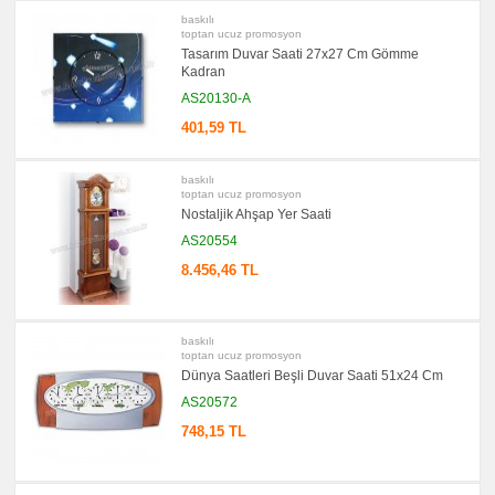
promosyon
baskılı
Seyahat
toptan ucuz promosyon
Saati
Tasarım Duvar Saati 27x27 Cm Gömme
promosyon
Kadran
Tüm
Ürünleri
AS20130-A
Gör
→
401,59 TL
promosyon
Ajanda
&
baskılı
Organizer
toptan ucuz promosyon
Nostaljik Ahşap Yer Saati
promosyon
Matara
AS20554
&
Termos
8.456,46 TL
&
Bardak
promosyon
Geri
Dönüşümlü
baskılı
Ürünler
toptan ucuz promosyon
Dünya Saatleri Beşli Duvar Saati 51x24 Cm
promosyon
Anahtarlık
AS20572
promosyon
748,15 TL
Hesap
Makinesi
promosyon
Makyaj