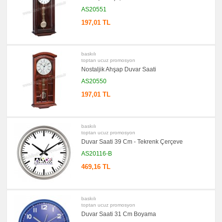
AS20551
197,01 TL
baskılı
toptan ucuz promosyon
Nostaljik Ahşap Duvar Saati
AS20550
197,01 TL
baskılı
toptan ucuz promosyon
Duvar Saati 39 Cm - Tekrenk Çerçeve
AS20116-B
469,16 TL
baskılı
toptan ucuz promosyon
Duvar Saati 31 Cm Boyama