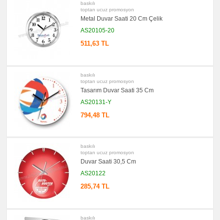
baskılı
Aynası
toptan ucuz promosyon
&
Metal Duvar Saati 20 Cm Çelik
Manikür
Seti
AS20105-20
promosyon
511,63 TL
Şerit
Metre
&
Mezura
baskılı
promosyon
Çakı
toptan ucuz promosyon
&
Tasarım Duvar Saati 35 Cm
El
Feneri
AS20131-Y
promosyon
794,48 TL
Çakmak
&
Küllük
promosyon
baskılı
Masa
toptan ucuz promosyon
Çanta
Askısı
Duvar Saati 30,5 Cm
AS20122
promosyon
PowerBank
&
285,74 TL
Şarj
Kablosu
promosyon
Flash
baskılı