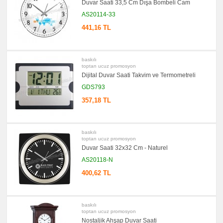
Duvar Saati 33,5 Cm Dışa Bombeli Cam
AS20114-33
441,16 TL
baskılı
toptan ucuz promosyon
Dijital Duvar Saati Takvim ve Termometreli
GDS793
357,18 TL
baskılı
toptan ucuz promosyon
Duvar Saati 32x32 Cm - Naturel
AS20118-N
400,62 TL
baskılı
toptan ucuz promosyon
Nostaljik Ahşap Duvar Saati