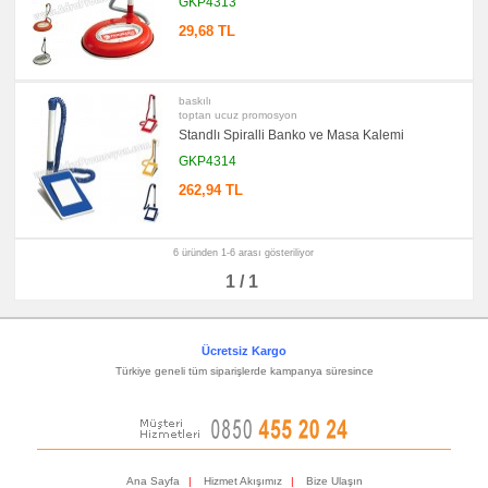
GKP4313
Ajanda
&
29,68 TL
Organizer
promosyon
Matara
&
baskılı
Termos
toptan ucuz promosyon
&
Bardak
Standlı Spiralli Banko ve Masa Kalemi
GKP4314
promosyon
Geri
Dönüşümlü
262,94 TL
Ürünler
promosyon
Anahtarlık
6 üründen 1-6 arası gösteriliyor
promosyon
1 / 1
Hesap
Makinesi
promosyon
Makyaj
Ücretsiz Kargo
Aynası
&
Türkiye geneli tüm siparişlerde kampanya süresince
Manikür
Seti
promosyon
Şerit
Metre
&
Mezura
Ana Sayfa
|
Hizmet Akışımız
|
Bize Ulaşın