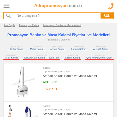
Adrapromosyon
.com.tr
Ana Sayfa
Hakkımızda
Referanslarımız
Ana Sayfa
›
Promosyon Kalem
›
Promosyon Banko ve Masa Kalemi
Kurumsal Hizmet Akışımız
Promosyon Banko ve Masa Kalemi Fiyatları ve Modelleri
Bu grupta 6 ürün var
Promosyon
promosyon
promosyon
promosyon
promosyon
promosyon
Ürünleri
Plastik Kalem
Metal Kalem
Ahşap Kalem
Kurşun Kalem
Versatil Kalem
promosyon
promosyon
promosyon
promosyon
Işıklı Kalem
Dokunmatik Kalem - Touch Pen
Lazerli Kalem
Çok Fonksiyonlu Kalem
promosyon
Kalem
baskılı
promosyon
toptan ucuz promosyon
Plastik
Kalem
Standlı Spiralli Banko ve Masa Kalemi
promosyon
AKL18031
Metal
Kalem
132,87 TL
promosyon
Ahşap
Kalem
baskılı
promosyon
toptan ucuz promosyon
Kurşun
Kalem
Standlı Spiralli Banko ve Masa Kalemi