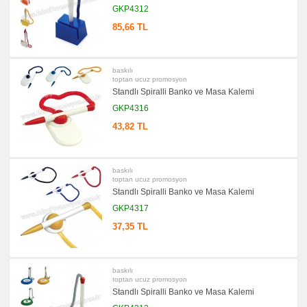
promosyon
GKP4312
Versatil
Kalem
85,66 TL
promosyon
Işıklı
Kalem
baskılı
promosyon
toptan ucuz promosyon
Dokunmatik
Kalem
Standlı Spiralli Banko ve Masa Kalemi
-
Touch
GKP4316
Pen
43,82 TL
promosyon
Lazerli
Kalem
promosyon
Çok
baskılı
Fonksiyonlu
toptan ucuz promosyon
Kalem
Standlı Spiralli Banko ve Masa Kalemi
promosyon
GKP4317
Banko
ve
37,35 TL
Masa
Kalemi
promosyon
Tüm
Ürünleri
baskılı
Gör
toptan ucuz promosyon
→
Standlı Spiralli Banko ve Masa Kalemi
promosyon