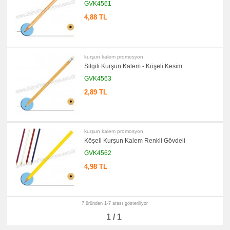
GVK4561
Ajanda
&
4,88 TL
Organizer
promosyon
Matara
&
Termos
&
kurşun kalem promosyon
Bardak
Silgili Kurşun Kalem - Köşeli Kesim
promosyon
GVK4563
Geri
Dönüşümlü
2,89 TL
Ürünler
promosyon
Anahtarlık
promosyon
kurşun kalem promosyon
Hesap
Makinesi
Köşeli Kurşun Kalem Renkli Gövdeli
GVK4562
promosyon
Makyaj
Aynası
4,98 TL
&
Manikür
Seti
promosyon
7 üründen 1-7 arası gösteriliyor
Şerit
Metre
1 / 1
&
Mezura