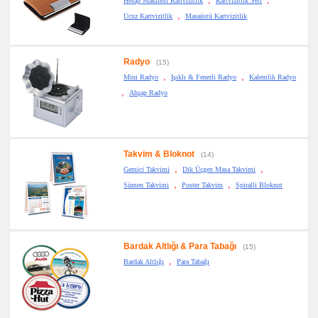
Hesap Makineli Kartvizitlik
Kartvizitlik Seti
,
Ucuz Kartvizitlik
Masaüstü Kartvizitlik
Radyo
(15)
,
,
Mini Radyo
Işıklı & Fenerli Radyo
Kalemlik Radyo
,
Ahşap Radyo
Takvim & Bloknot
(14)
,
,
Gemici Takvimi
Dik Üçgen Masa Takvimi
,
,
Sümen Takvimi
Poster Takvim
Spiralli Bloknot
Bardak Altlığı & Para Tabağı
(15)
,
Bardak Altlığı
Para Tabağı