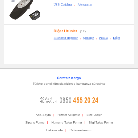
,
USB Çoğaltıcı
Aksesuarlar
Diğer Ürünler
(12)
,
,
,
Bluetooth Hoparlör
Şemsiye
Pusula
Diğer
Ücretsiz Kargo
Türkiye geneli tüm siparişlerde kampanya süresince
Ana Sayfa
|
Hizmet Akışımız
|
Bize Ulaşın
Sipariş Formu
|
Numune Talep Formu
|
Bilgi Talep Formu
Hakkımızda
|
Referanslarımız