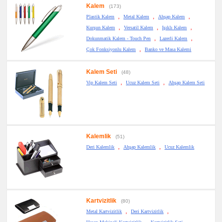
Kalem
(173)
,
,
,
Plastik Kalem
Metal Kalem
Ahşap Kalem
,
,
,
Kurşun Kalem
Versatil Kalem
Işıklı Kalem
,
,
Dokunmatik Kalem - Touch Pen
Lazerli Kalem
,
Çok Fonksiyonlu Kalem
Banko ve Masa Kalemi
Kalem Seti
(48)
,
,
Vip Kalem Seti
Ucuz Kalem Seti
Ahşap Kalem Seti
Kalemlik
(51)
,
,
Deri Kalemlik
Ahşap Kalemlik
Ucuz Kalemlik
Kartvizitlik
(80)
,
,
Metal Kartvizitlik
Deri Kartvizitlik
,
,