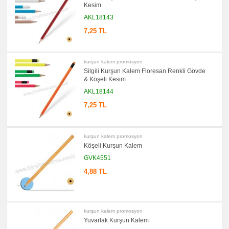
Kesim
promosyon
Versatil
AKL18143
Kalem
promosyon
7,25 TL
Işıklı
Kalem
promosyon
Dokunmatik
kurşun kalem promosyon
Kalem
Silgili Kurşun Kalem Floresan Renkli Gövde
-
Touch
& Köşeli Kesim
Pen
AKL18144
promosyon
Lazerli
7,25 TL
Kalem
promosyon
Çok
Fonksiyonlu
kurşun kalem promosyon
Kalem
Köşeli Kurşun Kalem
promosyon
GVK4551
Banko
ve
Masa
4,88 TL
Kalemi
promosyon
Tüm
Ürünleri
Gör
kurşun kalem promosyon
→
Yuvarlak Kurşun Kalem
promosyon