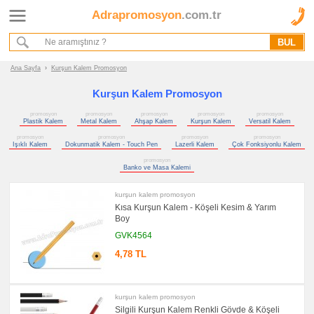
Adrapromosyon
.com.tr
Ana Sayfa
Hakkımızda
Referanslarımız
Ana Sayfa
›
Kurşun Kalem Promosyon
Kurumsal Hizmet Akışımız
Kurşun Kalem Promosyon
promosyon
promosyon
promosyon
promosyon
promosyon
Promosyon
Plastik Kalem
Metal Kalem
Ahşap Kalem
Kurşun Kalem
Versatil Kalem
Ürünleri
promosyon
promosyon
promosyon
promosyon
Işıklı Kalem
Dokunmatik Kalem - Touch Pen
Lazerli Kalem
Çok Fonksiyonlu Kalem
promosyon
promosyon
Kalem
Banko ve Masa Kalemi
promosyon
Plastik
kurşun kalem promosyon
Kalem
Kısa Kurşun Kalem - Köşeli Kesim & Yarım
Boy
promosyon
Metal
GVK4564
Kalem
4,78 TL
promosyon
Ahşap
Kalem
promosyon
Kurşun
kurşun kalem promosyon
Kalem
Silgili Kurşun Kalem Renkli Gövde & Köşeli