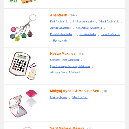
promosyon
Kartvizitlik
Anahtarlık
(164)
promosyon
Radyo
,
,
,
Deri Anahtarlık
Silikon Anahtarlık
Metal Anahtarlık
,
,
Akrilik Anahtarlık
Oto Armalı Anahtarlık
promosyon
Takvim
,
,
Pusulalı Anahtarlık
Işıklı Anahtarlık
Ucuz Anahtarlık
&
Bloknot
,
Şişe Açacağı
promosyon
Bardak
Altlığı
Hesap Makinesi
(43)
&
,
Standart Hesap Makinesi
Para
Tabağı
,
Çok Fonksiyonlu Hesap Makinesi
promosyon
Aksesuar Hesap Makinesi
Evrak
Çantası
&
Sekreter
Bloknot
Makyaj Aynası & Manikür Seti
(50)
,
Makyaj Aynası
Manikür Seti
promosyon
Masa
Seti
&
Sümen
Takımı
promosyon
Yapışkan
Şerit Metre & Mezura
(25)