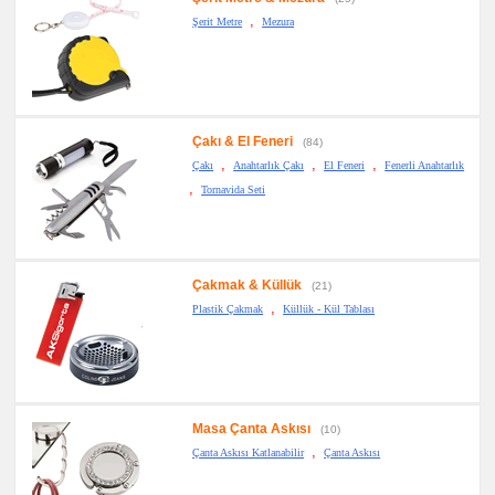
Notluk
Seti
,
Şerit Metre
Mezura
&
Not
Tutucu
promosyon
Bilgisayar
Aksesuarları
Çakı & El Feneri
(84)
promosyon
Diğer
,
,
,
Çakı
Anahtarlık Çakı
El Feneri
Fenerli Anahtarlık
Ürünler
,
Tornavida Seti
Çakmak & Küllük
(21)
,
Plastik Çakmak
Küllük - Kül Tablası
Masa Çanta Askısı
(10)
,
Çanta Askısı Katlanabilir
Çanta Askısı