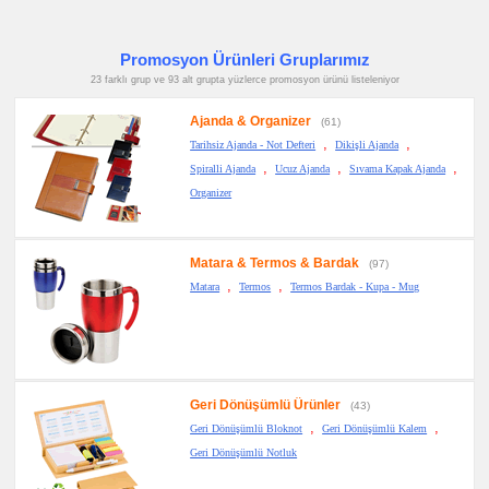
promosyon
Çakı
&
Promosyon Ürünleri Gruplarımız
El
Feneri
23 farklı grup ve 93 alt grupta yüzlerce promosyon ürünü listeleniyor
promosyon
Çakmak
Ajanda & Organizer
(61)
&
Küllük
,
,
Tarihsiz Ajanda - Not Defteri
Dikişli Ajanda
,
,
,
Spiralli Ajanda
Ucuz Ajanda
Sıvama Kapak Ajanda
promosyon
Masa
Organizer
Çanta
Askısı
promosyon
PowerBank
Matara & Termos & Bardak
&
(97)
Şarj
,
,
Matara
Termos
Termos Bardak - Kupa - Mug
Kablosu
promosyon
Flash
Bellek
promosyon
Saat
Geri Dönüşümlü Ürünler
(43)
promosyon
,
,
Kalem
Geri Dönüşümlü Bloknot
Geri Dönüşümlü Kalem
Seti
Geri Dönüşümlü Notluk
promosyon
Kalemlik