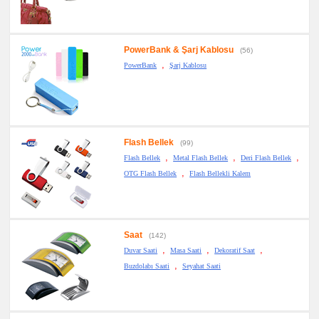
PowerBank & Şarj Kablosu
(56)
,
PowerBank
Şarj Kablosu
Flash Bellek
(99)
,
,
,
Flash Bellek
Metal Flash Bellek
Deri Flash Bellek
,
OTG Flash Bellek
Flash Bellekli Kalem
Saat
(142)
,
,
,
Duvar Saati
Masa Saati
Dekoratif Saat
,
Buzdolabı Saati
Seyahat Saati