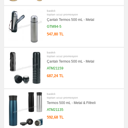
Sümen
Takımı
baskılı
promosyon
toptan ucuz promosyon
Yapışkan
Çantalı Termos 500 mL - Metal
Notluk
Seti
GTM94-5
&
Not
547,80 TL
Tutucu
promosyon
Bilgisayar
Aksesuarları
baskılı
toptan ucuz promosyon
promosyon
Diğer
Çantalı Termos 500 mL - Metal
Ürünler
ATM21159
687,24 TL
baskılı
toptan ucuz promosyon
Termos 500 mL - Metal & Filtreli
ATM21135
592,68 TL