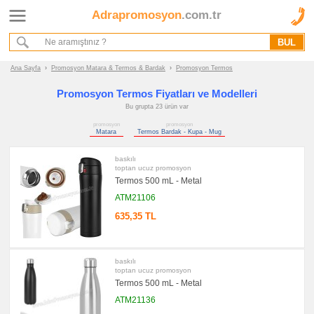
Adrapromosyon
.com.tr
Ana Sayfa
Hakkımızda
Referanslarımız
Ana Sayfa
›
Promosyon Matara & Termos & Bardak
›
Promosyon Termos
Kurumsal Hizmet Akışımız
Promosyon Termos Fiyatları ve Modelleri
Bu grupta 23 ürün var
Promosyon
promosyon
promosyon
Ürünleri
Matara
Termos Bardak - Kupa - Mug
baskılı
promosyon
Matara
toptan ucuz promosyon
&
Termos 500 mL - Metal
Termos
&
ATM21106
Bardak
635,35 TL
promosyon
Matara
promosyon
Termos
baskılı
toptan ucuz promosyon
promosyon
Termos
Termos 500 mL - Metal
Bardak
-
ATM21136
Kupa