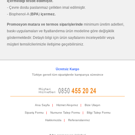
içermediği tesbit edilmiştir.
- Çevre dostu paslanmaz çelikten imal edilmiştir.
- Bisphenol-A (
BPA
)
içermez.
Promosyon matara ve termos siparişlerinde
minimum üretim adetleri,
baskı uygulamaları ve fiyatlandırma ürün modeline göre değişiklik
göstermektedir. Detaylı bilgi için ürün sayfalarını inceleyebilir veya
müşteri temsilcilerimizle iletişime geçebilirsiniz.
Ücretsiz Kargo
Türkiye geneli tüm siparişlerde kampanya süresince
Ana Sayfa
|
Hizmet Akışımız
|
Bize Ulaşın
Sipariş Formu
|
Numune Talep Formu
|
Bilgi Talep Formu
Hakkımızda
|
Referanslarımız