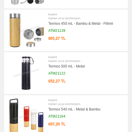
Kalem
Seti
baskılı
promosyon
Kalemlik
toptan ucuz promosyon
Termos 450 mL - Bambu & Metal - Filtreli
promosyon
Kartvizitlik
ATM21139
promosyon
805,27 TL
Radyo
promosyon
Takvim
&
baskılı
Bloknot
toptan ucuz promosyon
Termos 500 mL - Metal
promosyon
Bardak
ATM21122
Altlığı
&
652,27 TL
Para
Tabağı
promosyon
Evrak
Çantası
baskılı
&
toptan ucuz promosyon
Sekreter
Termos 540 mL - Metal & Bambu
Bloknot
ATM21164
promosyon
Masa
697,20 TL
Seti
&