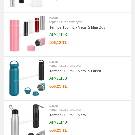
&
Mezura
promosyon
Çakı
baskılı
&
toptan ucuz promosyon
El
Termos 150 mL - Metal & Mini Boy
Feneri
ATM21143
promosyon
Çakmak
508,12 TL
&
Küllük
promosyon
Masa
Çanta
baskılı
Askısı
toptan ucuz promosyon
Termos 500 mL - Metal & Filtreli
promosyon
PowerBank
ATM21138
&
Şarj
656,29 TL
Kablosu
promosyon
Flash
Bellek
baskılı
toptan ucuz promosyon
promosyon
Termos 600 mL - Metal
Saat
ATM21140
promosyon
Kalem
656,29 TL
promosyon