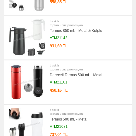
-
558,85 TL
Mug
promosyon
Tüm
Ürünleri
baskılı
Gör
toptan ucuz promosyon
→
Termos 850 mL - Metal & Kulplu
promosyon
Ajanda
ATM21142
&
Organizer
931,69 TL
promosyon
Geri
Dönüşümlü
Ürünler
baskılı
toptan ucuz promosyon
promosyon
Dereceli Termos 500 mL - Metal
Anahtarlık
ATM21161
promosyon
Hesap
458,16 TL
Makinesi
promosyon
Makyaj
Aynası
baskılı
&
toptan ucuz promosyon
Manikür
Seti
Termos 500 mL - Metal
promosyon
ATM21081
Şerit
Metre
737,04 TL