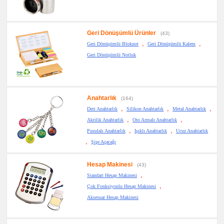
Geri Dönüşümlü Ürünler
(43)
,
,
Geri Dönüşümlü Bloknot
Geri Dönüşümlü Kalem
Geri Dönüşümlü Notluk
Anahtarlık
(164)
,
,
,
Deri Anahtarlık
Silikon Anahtarlık
Metal Anahtarlık
,
,
Akrilik Anahtarlık
Oto Armalı Anahtarlık
,
,
Pusulalı Anahtarlık
Işıklı Anahtarlık
Ucuz Anahtarlık
,
Şişe Açacağı
Hesap Makinesi
(43)
,
Standart Hesap Makinesi
,
Çok Fonksiyonlu Hesap Makinesi
Aksesuar Hesap Makinesi