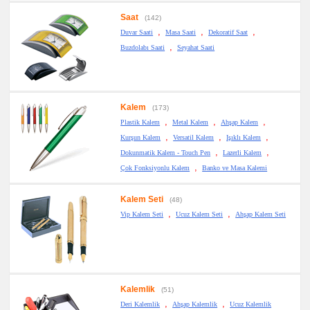
Saat
(142)
,
,
,
Duvar Saati
Masa Saati
Dekoratif Saat
,
Buzdolabı Saati
Seyahat Saati
Kalem
(173)
,
,
,
Plastik Kalem
Metal Kalem
Ahşap Kalem
,
,
,
Kurşun Kalem
Versatil Kalem
Işıklı Kalem
,
,
Dokunmatik Kalem - Touch Pen
Lazerli Kalem
,
Çok Fonksiyonlu Kalem
Banko ve Masa Kalemi
Kalem Seti
(48)
,
,
Vip Kalem Seti
Ucuz Kalem Seti
Ahşap Kalem Seti
Kalemlik
(51)
,
,
Deri Kalemlik
Ahşap Kalemlik
Ucuz Kalemlik