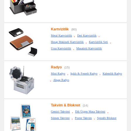
Kartvizitlik
(80)
,
,
Metal Kartvizitlik
Deri Kartvizitlik
,
,
Hesap Makineli Kartvizitlik
Kartvizitlik Seti
,
Ucuz Kartvizitlik
Masaüstü Kartvizitlik
Radyo
(15)
,
,
Mini Radyo
Işıklı & Fenerli Radyo
Kalemlik Radyo
,
Ahşap Radyo
Takvim & Bloknot
(14)
,
,
Gemici Takvimi
Dik Üçgen Masa Takvimi
,
,
Sümen Takvimi
Poster Takvim
Spiralli Bloknot