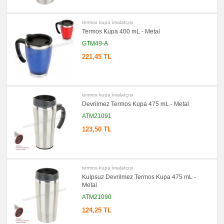
&
Mezura
promosyon
termos kupa i̇malatçısı
Çakı
Termos Kupa 400 mL - Metal
&
El
GTM49-A
Feneri
221,45 TL
promosyon
Çakmak
&
Küllük
promosyon
termos kupa i̇malatçısı
Masa
Çanta
Devrilmez Termos Kupa 475 mL - Metal
Askısı
ATM21091
promosyon
PowerBank
123,50 TL
&
Şarj
Kablosu
promosyon
Flash
termos kupa i̇malatçısı
Bellek
Kulpsuz Devrilmez Termos Kupa 475 mL -
Metal
promosyon
Saat
ATM21090
promosyon
124,25 TL
Kalem
promosyon