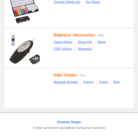
,
Yapışkan Notluk Seti
Not Tutucu
Bilgisayar Aksesuarları
(28)
,
,
,
Sunum Kalemi
Mouse Pad
Mouse
,
USB Çoğaltıcı
Aksesuarlar
Diğer Ürünler
(12)
,
,
,
Bluetooth Hoparlör
Şemsiye
Pusula
Diğer
Ücretsiz Kargo
Türkiye geneli tüm siparişlerde kampanya süresince