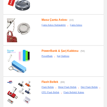
Masa Çanta Askısı
(10)
,
Çanta Askısı Katlanabilir
Çanta Askısı
PowerBank & Şarj Kablosu
(56)
,
PowerBank
Şarj Kablosu
Flash Bellek
(99)
,
,
,
Flash Bellek
Metal Flash Bellek
Deri Flash Bellek
,
OTG Flash Bellek
Flash Bellekli Kalem