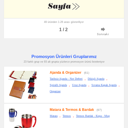
49 üründen 1-26 arası gösteriliyor
1 / 2
Promosyon Ürünleri Gruplarımız
23 farklı grup ve 93 alt grupta yüzlerce promosyon ürünü listeleniyor
Ajanda & Organizer
(61)
,
,
Tarihsiz Ajanda - Not Defteri
Dikişli Ajanda
,
,
,
Spiralli Ajanda
Ucuz Ajanda
Sıvama Kapak Ajanda
Organizer
Matara & Termos & Bardak
(97)
,
,
Matara
Termos
Termos Bardak - Kupa - Mug