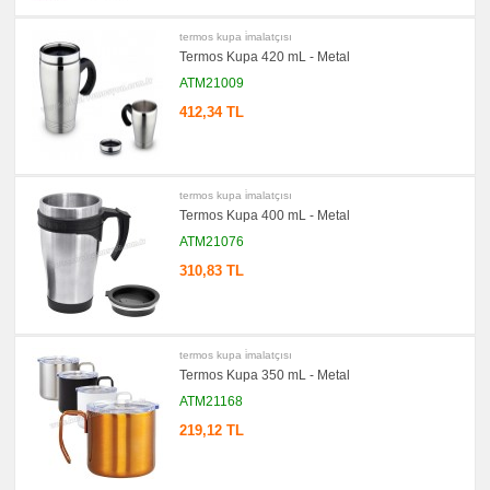
Kalem
Seti
termos kupa i̇malatçısı
promosyon
Termos Kupa 420 mL - Metal
Kalemlik
ATM21009
promosyon
Kartvizitlik
412,34 TL
promosyon
Radyo
promosyon
Takvim
termos kupa i̇malatçısı
&
Termos Kupa 400 mL - Metal
Bloknot
ATM21076
promosyon
Bardak
310,83 TL
Altlığı
&
Para
Tabağı
promosyon
Evrak
termos kupa i̇malatçısı
Çantası
Termos Kupa 350 mL - Metal
&
Sekreter
ATM21168
Bloknot
219,12 TL
promosyon
Masa
Seti
&