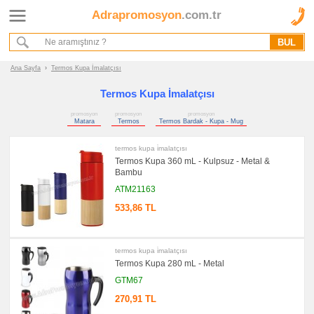
Adrapromosyon
.com.tr
Ana Sayfa
Hakkımızda
Referanslarımız
Ana Sayfa
›
Termos Kupa İmalatçısı
Kurumsal Hizmet Akışımız
Termos Kupa İmalatçısı
promosyon
promosyon
promosyon
Promosyon
Matara
Termos
Termos Bardak - Kupa - Mug
Ürünleri
termos kupa i̇malatçısı
promosyon
Termos Kupa 360 mL - Kulpsuz - Metal &
Matara
Bambu
&
Termos
ATM21163
&
Bardak
533,86 TL
promosyon
Matara
promosyon
termos kupa i̇malatçısı
Termos
Termos Kupa 280 mL - Metal
promosyon
GTM67
Termos
Bardak
-
270,91 TL
Kupa