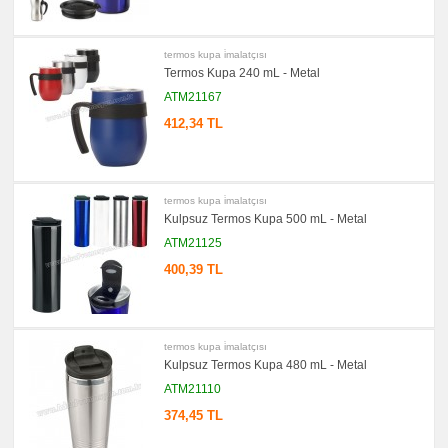
-
Mug
promosyon
Tüm
termos kupa i̇malatçısı
Ürünleri
Gör
Termos Kupa 240 mL - Metal
→
ATM21167
promosyon
Ajanda
412,34 TL
&
Organizer
promosyon
Geri
Dönüşümlü
termos kupa i̇malatçısı
Ürünler
Kulpsuz Termos Kupa 500 mL - Metal
promosyon
ATM21125
Anahtarlık
400,39 TL
promosyon
Hesap
Makinesi
promosyon
Makyaj
termos kupa i̇malatçısı
Aynası
&
Kulpsuz Termos Kupa 480 mL - Metal
Manikür
ATM21110
Seti
374,45 TL
promosyon
Şerit
Metre