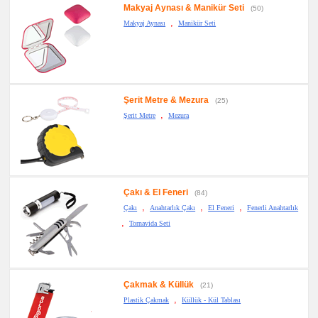
Makyaj Aynası & Manikür Seti
(50)
,
Makyaj Aynası
Manikür Seti
Şerit Metre & Mezura
(25)
,
Şerit Metre
Mezura
Çakı & El Feneri
(84)
,
,
,
Çakı
Anahtarlık Çakı
El Feneri
Fenerli Anahtarlık
,
Tornavida Seti
Çakmak & Küllük
(21)
,
Plastik Çakmak
Küllük - Kül Tablası