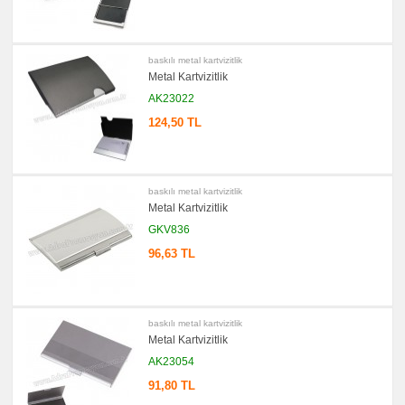
Şarj
Kablosu
promosyon
Flash
Bellek
baskılı metal kartvizitlik
Metal Kartvizitlik
promosyon
Saat
AK23022
promosyon
124,50 TL
Kalem
promosyon
Kalem
Seti
baskılı metal kartvizitlik
promosyon
Metal Kartvizitlik
Kalemlik
GKV836
promosyon
Radyo
96,63 TL
promosyon
Takvim
&
Bloknot
promosyon
baskılı metal kartvizitlik
Bardak
Metal Kartvizitlik
Altlığı
&
AK23054
Para
Tabağı
91,80 TL
promosyon