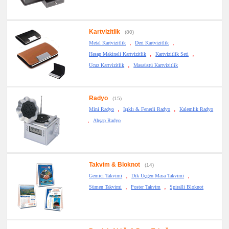
Kartvizitlik
(80)
,
,
Metal Kartvizitlik
Deri Kartvizitlik
,
,
Hesap Makineli Kartvizitlik
Kartvizitlik Seti
,
Ucuz Kartvizitlik
Masaüstü Kartvizitlik
Radyo
(15)
,
,
Mini Radyo
Işıklı & Fenerli Radyo
Kalemlik Radyo
,
Ahşap Radyo
Takvim & Bloknot
(14)
,
,
Gemici Takvimi
Dik Üçgen Masa Takvimi
,
,
Sümen Takvimi
Poster Takvim
Spiralli Bloknot