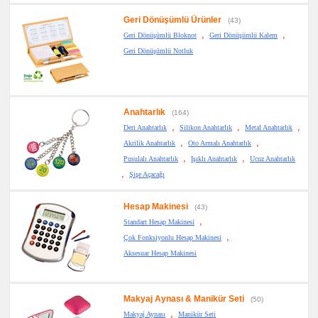
Geri Dönüşümlü Ürünler
(43)
,
,
Geri Dönüşümlü Bloknot
Geri Dönüşümlü Kalem
Geri Dönüşümlü Notluk
Anahtarlık
(164)
,
,
,
Deri Anahtarlık
Silikon Anahtarlık
Metal Anahtarlık
,
,
Akrilik Anahtarlık
Oto Armalı Anahtarlık
,
,
Pusulalı Anahtarlık
Işıklı Anahtarlık
Ucuz Anahtarlık
,
Şişe Açacağı
Hesap Makinesi
(43)
,
Standart Hesap Makinesi
,
Çok Fonksiyonlu Hesap Makinesi
Aksesuar Hesap Makinesi
Makyaj Aynası & Manikür Seti
(50)
,
Makyaj Aynası
Manikür Seti