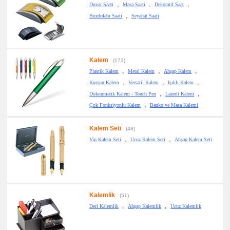
,
,
,
Duvar Saati
Masa Saati
Dekoratif Saat
,
Buzdolabı Saati
Seyahat Saati
Kalem
(173)
,
,
,
Plastik Kalem
Metal Kalem
Ahşap Kalem
,
,
,
Kurşun Kalem
Versatil Kalem
Işıklı Kalem
,
,
Dokunmatik Kalem - Touch Pen
Lazerli Kalem
,
Çok Fonksiyonlu Kalem
Banko ve Masa Kalemi
Kalem Seti
(48)
,
,
Vip Kalem Seti
Ucuz Kalem Seti
Ahşap Kalem Seti
Kalemlik
(51)
,
,
Deri Kalemlik
Ahşap Kalemlik
Ucuz Kalemlik