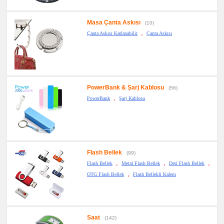
Masa Çanta Askısı
(10)
,
Çanta Askısı Katlanabilir
Çanta Askısı
PowerBank & Şarj Kablosu
(56)
,
PowerBank
Şarj Kablosu
Flash Bellek
(99)
,
,
,
Flash Bellek
Metal Flash Bellek
Deri Flash Bellek
,
OTG Flash Bellek
Flash Bellekli Kalem
Saat
(142)