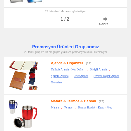
15 üründen 1-14 arası gösteriliyor
1 / 2
Promosyon Ürünleri Gruplarımız
23 farklı grup ve 93 alt grupta yüzlerce promosyon ürünü listeleniyor
Ajanda & Organizer
(61)
,
,
Tarihsiz Ajanda - Not Defteri
Dikişli Ajanda
,
,
,
Spiralli Ajanda
Ucuz Ajanda
Sıvama Kapak Ajanda
Organizer
Matara & Termos & Bardak
(97)
,
,
Matara
Termos
Termos Bardak - Kupa - Mug