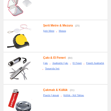
Şerit Metre & Mezura
(25)
,
Şerit Metre
Mezura
Çakı & El Feneri
(84)
,
,
,
Çakı
Anahtarlık Çakı
El Feneri
Fenerli Anahtarlık
,
Tornavida Seti
Çakmak & Küllük
(21)
,
Plastik Çakmak
Küllük - Kül Tablası