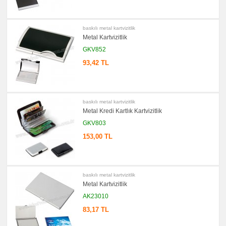
Evrak
Çantası
&
Sekreter
baskılı metal kartvizitlik
Bloknot
Metal Kartvizitlik
promosyon
GKV852
Masa
Seti
93,42 TL
&
Sümen
Takımı
promosyon
Yapışkan
Notluk
baskılı metal kartvizitlik
Seti
Metal Kredi Kartlık Kartvizitlik
&
Not
GKV803
Tutucu
153,00 TL
promosyon
Bilgisayar
Aksesuarları
promosyon
Diğer
baskılı metal kartvizitlik
Ürünler
Metal Kartvizitlik
AK23010
83,17 TL