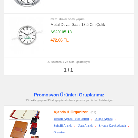
metal duvar saati yapımı
Metal Duvar Saati 18,5 Cm Çelik
AS20105-18
472,06 TL
27 üründen 1-27 arası gösteriliyor
1 / 1
Promosyon Ürünleri Gruplarımız
23 farklı grup ve 93 alt grupta yüzlerce promosyon ürünü listeleniyor
Ajanda & Organizer
(61)
,
,
Tarihsiz Ajanda - Not Defteri
Dikişli Ajanda
,
,
,
Spiralli Ajanda
Ucuz Ajanda
Sıvama Kapak Ajanda
Organizer