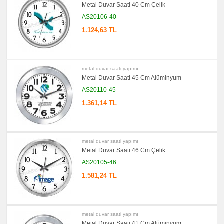
Metal Duvar Saati 40 Cm Çelik
Aynası
&
AS20106-40
Manikür
Seti
1.124,63 TL
promosyon
Şerit
Metre
&
Mezura
metal duvar saati yapımı
promosyon
Metal Duvar Saati 45 Cm Alüminyum
Çakı
&
AS20110-45
El
Feneri
1.361,14 TL
promosyon
Çakmak
&
Küllük
metal duvar saati yapımı
promosyon
Metal Duvar Saati 46 Cm Çelik
Masa
Çanta
AS20105-46
Askısı
1.581,24 TL
promosyon
PowerBank
&
Şarj
Kablosu
metal duvar saati yapımı
promosyon
Flash
Metal Duvar Saati 41 Cm Alüminyum