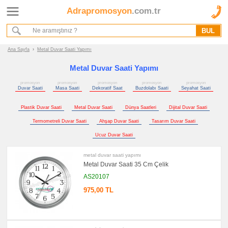
Adrapromosyon
.com.tr
Ana Sayfa
Hakkımızda
Referanslarımız
Ana Sayfa
›
Metal Duvar Saati Yapımı
Kurumsal Hizmet Akışımız
Metal Duvar Saati Yapımı
promosyon
promosyon
promosyon
promosyon
promosyon
Promosyon
Duvar Saati
Masa Saati
Dekoratif Saat
Buzdolabı Saati
Seyahat Saati
Ürünleri
Plastik Duvar Saati
Metal Duvar Saati
Dünya Saatleri
Dijital Duvar Saati
promosyon
Saat
Termometreli Duvar Saati
Ahşap Duvar Saati
Tasarım Duvar Saati
promosyon
Ucuz Duvar Saati
Duvar
Saati
metal duvar saati yapımı
promosyon
Metal Duvar Saati 35 Cm Çelik
Masa
Saati
AS20107
promosyon
975,00 TL
Dekoratif
Saat
promosyon
Buzdolabı
Saati