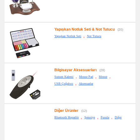
Yapışkan Notluk Seti & Not Tutucu
(20)
,
Yapışkan Notluk Seti
Not Tutucu
Bilgisayar Aksesuarları
(28)
,
,
,
Sunum Kalemi
Mouse Pad
Mouse
,
USB Çoğaltıcı
Aksesuarlar
Diğer Ürünler
(12)
,
,
,
Bluetooth Hoparlör
Şemsiye
Pusula
Diğer