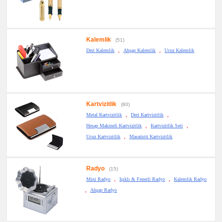
Kalemlik
(51)
,
,
Deri Kalemlik
Ahşap Kalemlik
Ucuz Kalemlik
Kartvizitlik
(80)
,
,
Metal Kartvizitlik
Deri Kartvizitlik
,
,
Hesap Makineli Kartvizitlik
Kartvizitlik Seti
,
Ucuz Kartvizitlik
Masaüstü Kartvizitlik
Radyo
(15)
,
,
Mini Radyo
Işıklı & Fenerli Radyo
Kalemlik Radyo
,
Ahşap Radyo