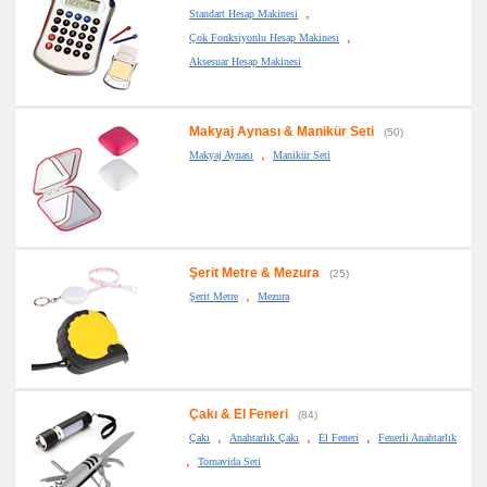
,
Standart Hesap Makinesi
,
Çok Fonksiyonlu Hesap Makinesi
Aksesuar Hesap Makinesi
Makyaj Aynası & Manikür Seti
(50)
,
Makyaj Aynası
Manikür Seti
Şerit Metre & Mezura
(25)
,
Şerit Metre
Mezura
Çakı & El Feneri
(84)
,
,
,
Çakı
Anahtarlık Çakı
El Feneri
Fenerli Anahtarlık
,
Tornavida Seti