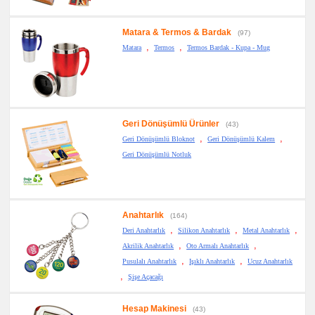
Matara & Termos & Bardak
(97)
,
,
Matara
Termos
Termos Bardak - Kupa - Mug
Geri Dönüşümlü Ürünler
(43)
,
,
Geri Dönüşümlü Bloknot
Geri Dönüşümlü Kalem
Geri Dönüşümlü Notluk
Anahtarlık
(164)
,
,
,
Deri Anahtarlık
Silikon Anahtarlık
Metal Anahtarlık
,
,
Akrilik Anahtarlık
Oto Armalı Anahtarlık
,
,
Pusulalı Anahtarlık
Işıklı Anahtarlık
Ucuz Anahtarlık
,
Şişe Açacağı
Hesap Makinesi
(43)