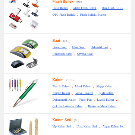
Flash Bellek
(99)
,
,
,
Flash Bellek
Metal Flash Bellek
Deri Flash Bellek
,
OTG Flash Bellek
Flash Bellekli Kalem
Saat
(142)
,
,
,
Duvar Saati
Masa Saati
Dekoratif Saat
,
Buzdolabı Saati
Seyahat Saati
Kalem
(173)
,
,
,
Plastik Kalem
Metal Kalem
Ahşap Kalem
,
,
,
Kurşun Kalem
Versatil Kalem
Işıklı Kalem
,
,
Dokunmatik Kalem - Touch Pen
Lazerli Kalem
,
Çok Fonksiyonlu Kalem
Banko ve Masa Kalemi
Kalem Seti
(48)
,
,
Vip Kalem Seti
Ucuz Kalem Seti
Ahşap Kalem Seti