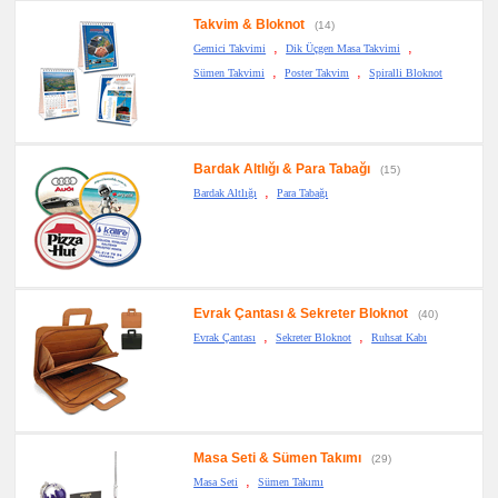
Takvim & Bloknot
(14)
,
,
Gemici Takvimi
Dik Üçgen Masa Takvimi
,
,
Sümen Takvimi
Poster Takvim
Spiralli Bloknot
Bardak Altlığı & Para Tabağı
(15)
,
Bardak Altlığı
Para Tabağı
Evrak Çantası & Sekreter Bloknot
(40)
,
,
Evrak Çantası
Sekreter Bloknot
Ruhsat Kabı
Masa Seti & Sümen Takımı
(29)
,
Masa Seti
Sümen Takımı