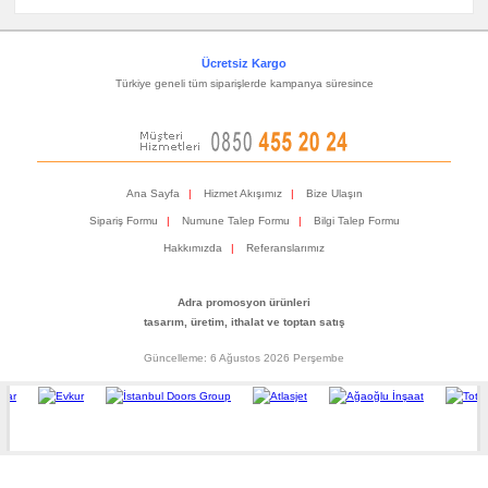
Ücretsiz Kargo
Türkiye geneli tüm siparişlerde kampanya süresince
Ana Sayfa
|
Hizmet Akışımız
|
Bize Ulaşın
Sipariş Formu
|
Numune Talep Formu
|
Bilgi Talep Formu
Hakkımızda
|
Referanslarımız
Adra promosyon ürünleri
tasarım, üretim, ithalat ve toptan satış
Güncelleme: 6 Ağustos 2026 Perşembe