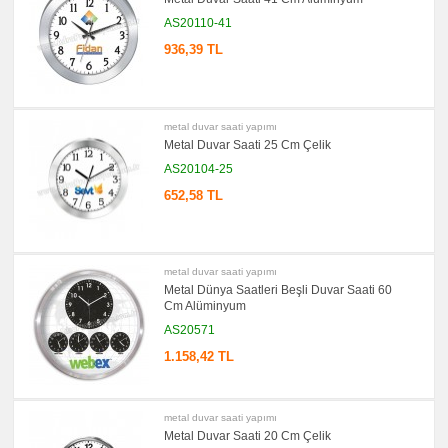
Bellek
AS20110-41
promosyon
Kalem
936,39 TL
promosyon
Kalem
Seti
promosyon
metal duvar saati yapımı
Kalemlik
Metal Duvar Saati 25 Cm Çelik
promosyon
AS20104-25
Kartvizitlik
652,58 TL
promosyon
Radyo
promosyon
Takvim
&
Bloknot
metal duvar saati yapımı
Metal Dünya Saatleri Beşli Duvar Saati 60
promosyon
Cm Alüminyum
Bardak
Altlığı
AS20571
&
Para
1.158,42 TL
Tabağı
promosyon
Evrak
Çantası
metal duvar saati yapımı
&
Metal Duvar Saati 20 Cm Çelik
Sekreter