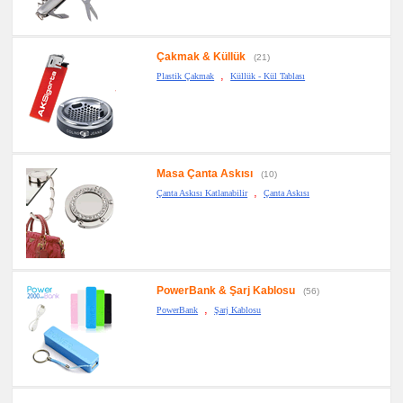
Çakmak & Küllük
(21)
,
Plastik Çakmak
Küllük - Kül Tablası
Masa Çanta Askısı
(10)
,
Çanta Askısı Katlanabilir
Çanta Askısı
PowerBank & Şarj Kablosu
(56)
,
PowerBank
Şarj Kablosu