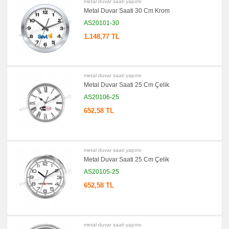
metal duvar saati yapımı
promosyon
Metal Duvar Saati 30 Cm Krom
Seyahat
Saati
AS20101-30
promosyon
Tüm
1.148,77 TL
Ürünleri
Gör
→
promosyon
Ajanda
metal duvar saati yapımı
&
Metal Duvar Saati 25 Cm Çelik
Organizer
AS20106-25
promosyon
Matara
652,58 TL
&
Termos
&
Bardak
promosyon
metal duvar saati yapımı
Geri
Dönüşümlü
Metal Duvar Saati 25 Cm Çelik
Ürünler
AS20105-25
promosyon
Anahtarlık
652,58 TL
promosyon
Hesap
Makinesi
promosyon
metal duvar saati yapımı
Makyaj