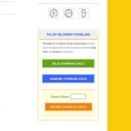
TALEP BİLDİRİM FORMLARI
Kurumsal ve toptan ürün taleplerinizi
, ürünü
ilgili formlara ekleyerek iletmeniz halinde
daha
hızlı ve eksiksiz
yanıtlanır.
BİLGİ FORMUNA EKLE
NUMUNE FORMUNA EKLE
Sipariş Miktarı:
.