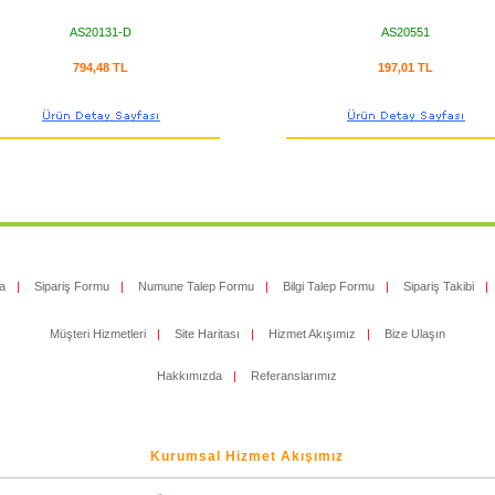
AS20131-D
AS20551
794,48 TL
197,01 TL
a
|
Sipariş Formu
|
Numune Talep Formu
|
Bilgi Talep Formu
|
Sipariş Takibi
|
Müşteri Hizmetleri
|
Site Haritası
|
Hizmet Akışımız
|
Bize Ulaşın
Hakkımızda
|
Referanslarımız
Kurumsal Hizmet Akışımız