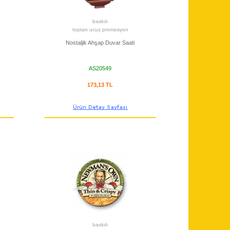
baskılı
toptan ucuz promosyon
Nostaljik Ahşap Duvar Saati
AS20549
173,13 TL
baskılı