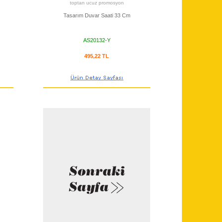
toptan ucuz promosyon
Tasarım Duvar Saati 33 Cm
AS20132-Y
495,22 TL