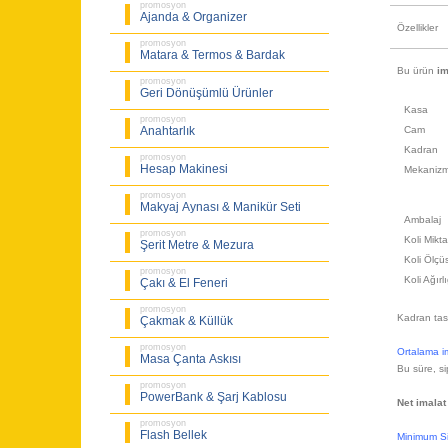
promosyon
Ajanda & Organizer
Özellikler
promosyon
Matara & Termos & Bardak
Bu ürün
im
promosyon
Geri Dönüşümlü Ürünler
Kasa
promosyon
Cam
Anahtarlık
Kadran
promosyon
Hesap Makinesi
Mekaniz
promosyon
Makyaj Aynası & Manikür Seti
Ambalaj
promosyon
Koli Mikta
Şerit Metre & Mezura
Koli Ölçü
promosyon
Koli Ağırl
Çakı & El Feneri
promosyon
Kadran tasa
Çakmak & Küllük
promosyon
Ortalama im
Masa Çanta Askısı
Bu süre, si
promosyon
PowerBank & Şarj Kablosu
Net imalat
promosyon
Flash Bellek
Minimum Si