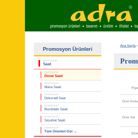
Ana Sayfa
›
Promosyon Ürünleri
Prom
promosyon
Saat
promosyon
Duvar Saati
promosyon
Masa Saati
Fiy
promosyon
Dekoratif Saat
Ürün Kod
promosyon
Buzdolabı Saati
promosyon
Ürün Adı
Seyahat Saati
promosyon
Tüm Ürünleri Gör →
Eba