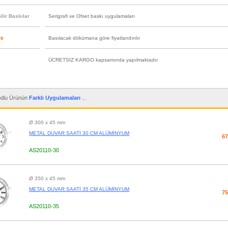
lir Baskılar
Serigrafi ve Ofset baskı uygulamaları
tı
Basılacak dökümana göre fiyatlandırılır
ÜCRETSİZ KARGO kapsamında yapılmaktadır
dlu Ürünün
Farklı Uygulamaları
...
Ø 300 x 45 mm
METAL DUVAR SAATİ 30 CM ALÜMİNYUM
67
AS20110-30
Ø 350 x 45 mm
METAL DUVAR SAATİ 35 CM ALÜMİNYUM
75
AS20110-35