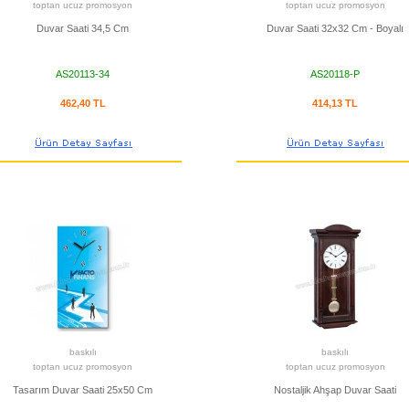
toptan ucuz promosyon
toptan ucuz promosyon
Duvar Saati 34,5 Cm
Duvar Saati 32x32 Cm - Boyalı
AS20113-34
AS20118-P
462,40 TL
414,13 TL
baskılı
baskılı
toptan ucuz promosyon
toptan ucuz promosyon
Tasarım Duvar Saati 25x50 Cm
Nostaljik Ahşap Duvar Saati