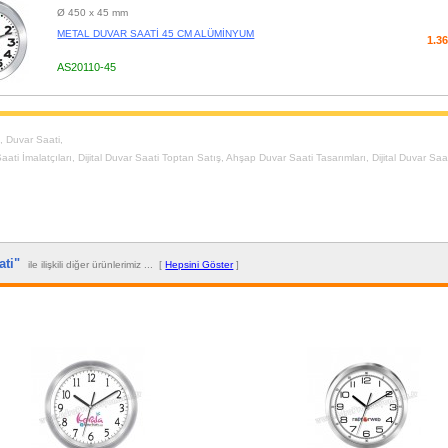
Ø 450 x 45 mm
METAL DUVAR SAATİ 45 CM ALÜMİNYUM
1.3
AS20110-45
t
,
Duvar Saati
,
aati İmalatçıları
,
Dijital Duvar Saati Toptan Satış
,
Ahşap Duvar Saati Tasarımları
,
Dijital Duvar Saat
aati"
ile ilişkili diğer ürünlerimiz ... [
Hepsini Göster
]