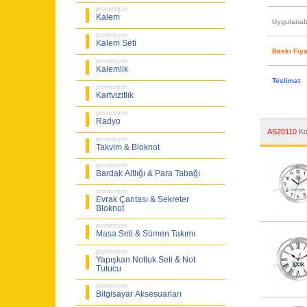
promosyon
Kalem
Uygulanabi
promosyon
Kalem Seti
Baskı Fiya
promosyon
Kalemlik
Teslimat
promosyon
Kartvizitlik
promosyon
Radyo
AS20110
Ko
promosyon
Takvim & Bloknot
promosyon
Bardak Altlığı & Para Tabağı
promosyon
Evrak Çantası & Sekreter
Bloknot
promosyon
Masa Seti & Sümen Takımı
promosyon
Yapışkan Notluk Seti & Not
Tutucu
promosyon
Bilgisayar Aksesuarları