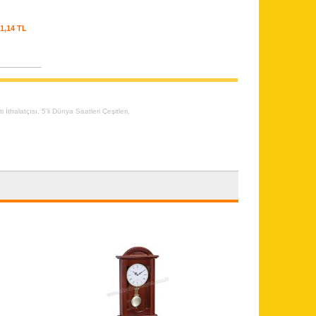
61,14 TL
i İthalatçısı
,
5'li Dünya Saatleri Çeşitleri
,