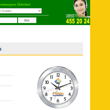
romosyon Ürünleri
m