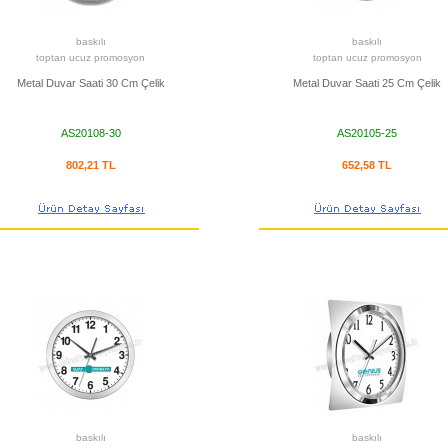
baskılı
baskılı
toptan ucuz promosyon
toptan ucuz promosyon
Metal Duvar Saati 30 Cm Çelik
Metal Duvar Saati 25 Cm Çelik
AS20108-30
AS20105-25
802,21 TL
652,58 TL
baskılı
baskılı