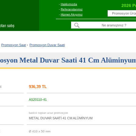
-
Hakkımızda
2026 P
-
Referanslarımız
-
Hizmet Akışımız
Promosyon Saat
›
Promosyon Duvar Saati
osyon Metal Duvar Saati 41 Cm Alüminyu
936,39 TL
at
AS20110-41
u
baskılı toptan ucuz promosyon
METAL DUVAR SAATİ 41 CM ALÜMİNYUM
t
Ø 410 x 50 mm