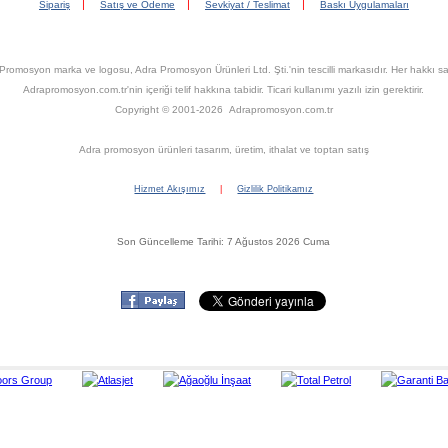
|
|
|
Sipariş
Satış ve Ödeme
Sevkiyat / Teslimat
Baskı Uygulamaları
Promosyon marka ve logosu, Adra Promosyon Ürünleri Ltd. Şti.'nin tescilli markasıdır. Her hakkı sak
Adrapromosyon.com.tr'nin içeriği telif hakkına tabidir. Ticari kullanımı yazılı izin gerektirir.
Copyright © 2001-2026 Adrapromosyon.com.tr
Adra promosyon ürünleri tasarım, üretim, ithalat ve toptan satış
Hizmet Akışımız
|
Gizlilik Politikamız
Son Güncelleme Tarihi: 7 Ağustos 2026 Cuma