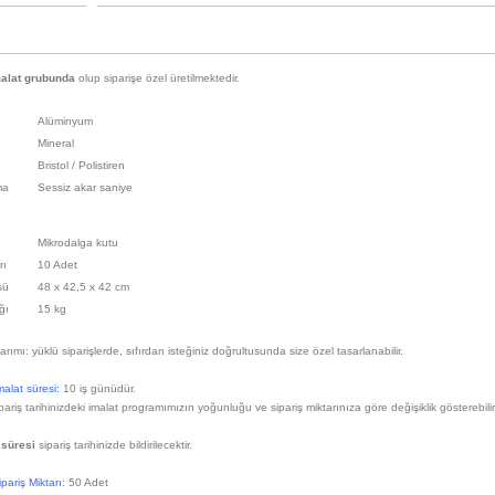
alat grubunda
olup siparişe özel üretilmektedir.
Alüminyum
Mineral
Bristol / Polistiren
ma
Sessiz akar saniye
Mikrodalga kutu
rı
10 Adet
sü
48 x 42,5 x 42 cm
ığı
15 kg
rımı: yüklü siparişlerde, sıfırdan isteğiniz doğrultusunda size özel tasarlanabilir.
alat süresi:
10 iş günüdür.
pariş tarihinizdeki imalat programımızın yoğunluğu ve sipariş miktarınıza göre değişiklik gösterebilir
 süresi
sipariş tarihinizde bildirilecektir.
pariş Miktarı:
50 Adet