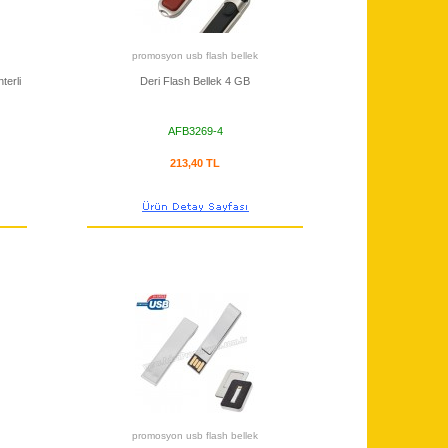
promosyon usb flash bellek
terli
Deri Flash Bellek 4 GB
AFB3269-4
213,40 TL
promosyon usb flash bellek