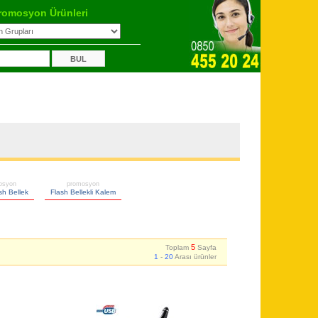
romosyon Ürünleri
osyon
promosyon
h Bellek
Flash Bellekli Kalem
5
Toplam
Sayfa
1
-
20
Arası ürünler