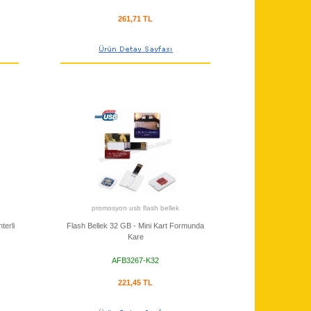
261,71 TL
promosyon usb flash bellek
terli
Flash Bellek 32 GB - Mini Kart Formunda
Kare
AFB3267-K32
221,45 TL