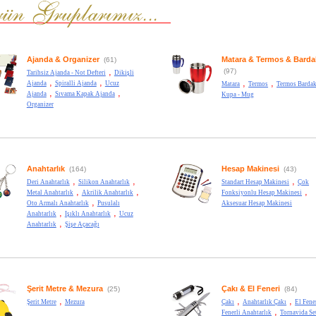
Ajanda & Organizer
Matara & Termos & Barda
(61)
,
(97)
Tarihsiz Ajanda - Not Defteri
Dikişli
,
,
,
,
Ajanda
Spiralli Ajanda
Ucuz
Matara
Termos
Termos Bardak
,
,
Ajanda
Sıvama Kapak Ajanda
Kupa - Mug
Organizer
Anahtarlık
Hesap Makinesi
(164)
(43)
,
,
,
Deri Anahtarlık
Silikon Anahtarlık
Standart Hesap Makinesi
Çok
,
,
,
Metal Anahtarlık
Akrilik Anahtarlık
Fonksiyonlu Hesap Makinesi
,
Oto Armalı Anahtarlık
Pusulalı
Aksesuar Hesap Makinesi
,
,
Anahtarlık
Işıklı Anahtarlık
Ucuz
,
Anahtarlık
Şişe Açacağı
Şerit Metre & Mezura
Çakı & El Feneri
(25)
(84)
,
,
,
Şerit Metre
Mezura
Çakı
Anahtarlık Çakı
El Fene
,
Fenerli Anahtarlık
Tornavida Se