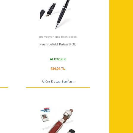
promosyon usb flash bellek
Flash Bellekli Kalem 8 GB
AFB3298-8
434,04 TL