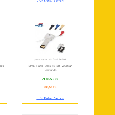
promosyon usb flash bellek
kli -
Metal Flash Bellek 16 GB - Anahtar
Formunda
AFB3271-16
233,53 TL