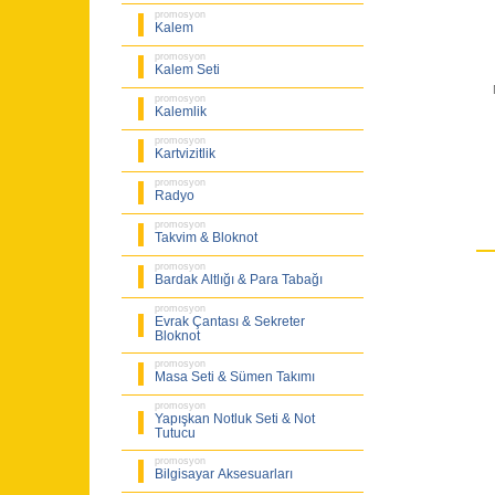
promosyon
Kalem
promosyon
Kalem Seti
promosyon
Kalemlik
promosyon
Kartvizitlik
promosyon
Radyo
promosyon
Takvim & Bloknot
promosyon
Bardak Altlığı & Para Tabağı
promosyon
Evrak Çantası & Sekreter
Bloknot
promosyon
Masa Seti & Sümen Takımı
promosyon
Yapışkan Notluk Seti & Not
Tutucu
promosyon
Bilgisayar Aksesuarları