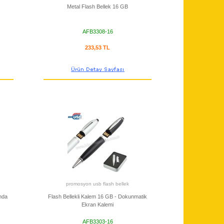
Metal Flash Bellek 16 GB
AFB3308-16
233,53 TL
promosyon usb flash bellek
nda
Flash Bellekli Kalem 16 GB - Dokunmatik
Ekran Kalemi
AFB3303-16