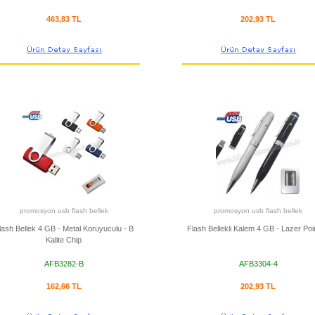
463,83 TL
202,93 TL
promosyon usb flash bellek
promosyon usb flash bellek
lash Bellek 4 GB - Metal Koruyuculu - B
Flash Bellekli Kalem 4 GB - Lazer Poin
Kalite Chip
AFB3282-B
AFB3304-4
162,66 TL
202,93 TL