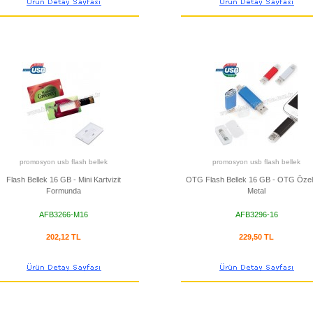
promosyon usb flash bellek
promosyon usb flash bellek
Flash Bellek 16 GB - Mini Kartvizit
OTG Flash Bellek 16 GB - OTG Özelli
Formunda
Metal
AFB3266-M16
AFB3296-16
202,12 TL
229,50 TL