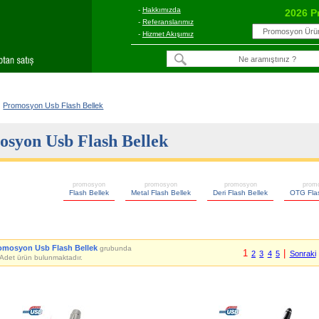
-
Hakkımızda
2026 P
-
Referanslarımız
-
Hizmet Akışımız
Promosyon Usb Flash Bellek
syon Usb Flash Bellek
promosyon
promosyon
promosyon
prom
Flash Bellek
Metal Flash Bellek
Deri Flash Bellek
OTG Flas
omosyon Usb Flash Bellek
grubunda
1
|
2
3
4
5
Sonraki
Adet ürün bulunmaktadır.