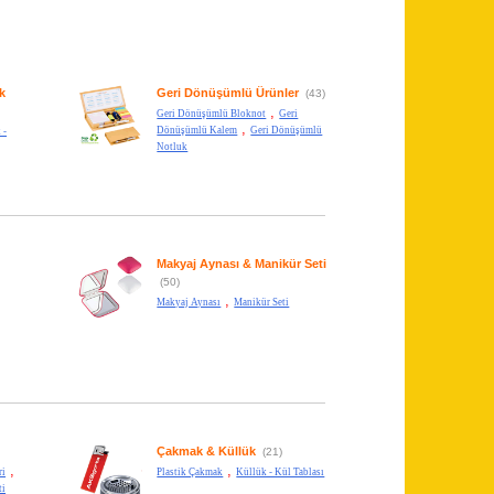
k
Geri Dönüşümlü Ürünler
(43)
,
Geri Dönüşümlü Bloknot
Geri
,
Dönüşümlü Kalem
Geri Dönüşümlü
 -
Notluk
Makyaj Aynası & Manikür Seti
(50)
,
Makyaj Aynası
Manikür Seti
Çakmak & Küllük
(21)
,
,
ri
Plastik Çakmak
Küllük - Kül Tablası
ti