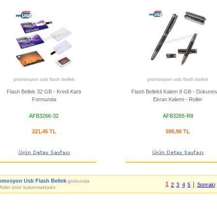
promosyon usb flash bellek
promosyon usb flash bellek
Flash Bellek 32 GB - Kredi Kartı
Flash Bellekli Kalem 8 GB - Dokunma
Formunda
Ekran Kalemi - Roller
AFB3266-32
AFB3265-R8
221,45 TL
595,90 TL
omosyon Usb Flash Bellek
grubunda
1
|
2
3
4
5
Sonraki
Adet ürün bulunmaktadır.