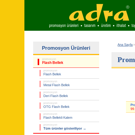
Ana Sayfa
›
Promosyon Ürünleri
Promo
promosyon
Flash Bellek
promosyon
Flash Bellek
promosyon
Metal Flash Bellek
promosyon
Deri Flash Bellek
promosyon
Pr
OTG Flash Bellek
99
promosyon
Flash Bellekli Kalem
promosyon
Tüm ürünler gösteriliyor →