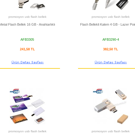
promosyon usb flash bellek
promosyon usb flash bellek
Metal Flash Bellek 16 GB - Anahtarlıklı
Flash Bellekli Kalem 4 GB - Lazer Poin
AFB3305
AFB3290-4
241,58 TL
382,50 TL
promosyon usb flash bellek
promosyon usb flash bellek