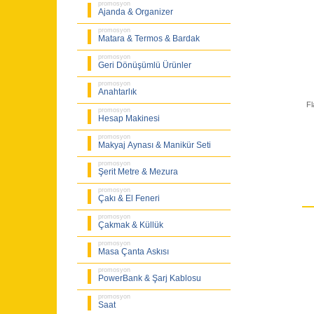
promosyon
Ajanda & Organizer
promosyon
Matara & Termos & Bardak
promosyon
Geri Dönüşümlü Ürünler
promosyon
Anahtarlık
Fl
promosyon
Hesap Makinesi
promosyon
Makyaj Aynası & Manikür Seti
promosyon
Şerit Metre & Mezura
promosyon
Çakı & El Feneri
promosyon
Çakmak & Küllük
promosyon
Masa Çanta Askısı
promosyon
PowerBank & Şarj Kablosu
promosyon
Saat