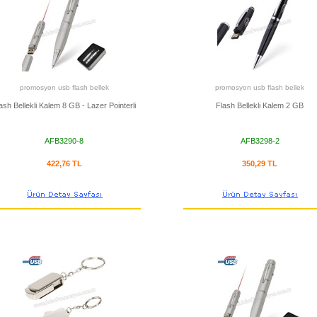
promosyon usb flash bellek
promosyon usb flash bellek
ash Bellekli Kalem 8 GB - Lazer Pointerli
Flash Bellekli Kalem 2 GB
AFB3290-8
AFB3298-2
422,76 TL
350,29 TL