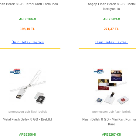
lash Bellek 8 GB - Kredi Kartı Formunda
Ahşap Flash Bellek 8 GB - Metal
Koruyuculu
AFB3266-8
AFB3283-8
198,10 TL
271,37 TL
promosyon usb flash bellek
promosyon usb flash bellek
Metal Flash Bellek 8 GB - Bileklikli
Flash Bellek 8 GB - Mini Kart Formu
Kare
AFB3306-8
AFB3267-K8