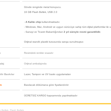
Gövde renginde metal koruyucu.
16 GB Flash Bellek, USB 2.0
-
A Kalite chip
kullanılmaktadır.
- Windows, Mac, Android ve uygun sürücüye sahip tüm dijital platformlar ile 
- Sanayi ve Ticaret Bakanlığından
2 yıl süreyle resmi garantilidir.
Orijinal standlı plastik kutusunda satışa sunulmuştur.
k
Resimdeki renkler esasdır
alaj
Orijinal ambalajında
lir Baskılar
Lazer, Tampon ve UV baskı uygulamaları
tı
Basılacak dökümana göre fiyatlandırılır
ÜCRETSİZ KARGO kapsamında yapılmaktadır
h Bellek
,
Flash Bellek
,