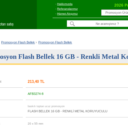
-
Hakkımızda
2026 P
-
Referanslarımız
-
Hizmet Akışımız
Promosyon Flash Bellek
›
Promosyon Flash Bellek
syon Flash Bellek 16 GB - Renkli Metal K
213,40 TL
at
AFB3274-8
u
baskılı toptan ucuz promosyon
FLASH BELLEK 16 GB - RENKLİ METAL KORUYUCULU
t
20 x 55 mm