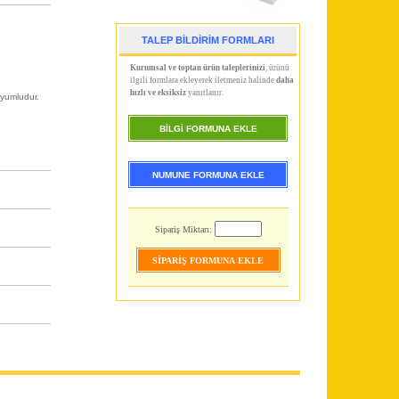
TALEP BİLDİRİM FORMLARI
Kurumsal ve toptan ürün taleplerinizi
, ürünü
ilgili formlara ekleyerek iletmeniz halinde
daha
hızlı ve eksiksiz
yanıtlanır.
uyumludur.
BİLGİ FORMUNA EKLE
NUMUNE FORMUNA EKLE
Sipariş Miktarı: