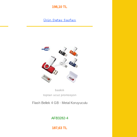
198,10 TL
baskılı
toptan ucuz promosyon
Flash Bellek 4 GB - Metal Koruyuculu
AFB3282-4
187,63 TL