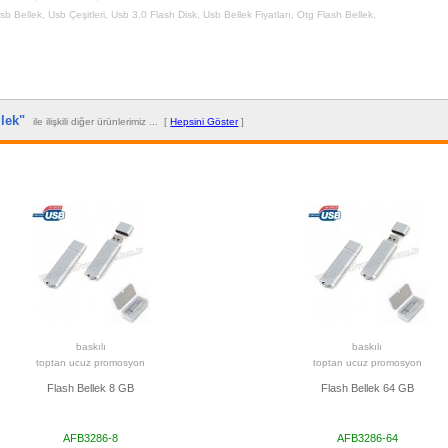
Usb Bellek
,
Usb Çeşitleri
,
Usb 3.0 Flash Disk
,
Usb Bellek Fiyatları
,
Otg Flash Bellek
,
llek"
ile ilişkili diğer ürünlerimiz ... [
Hepsini Göster
]
baskılı
baskılı
toptan ucuz promosyon
toptan ucuz promosyon
Flash Bellek 8 GB
Flash Bellek 64 GB
AFB3286-8
AFB3286-64