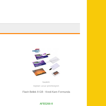
baskılı
toptan ucuz promosyon
Flash Bellek 8 GB - Kredi Kartı Formunda
AFB3266-8