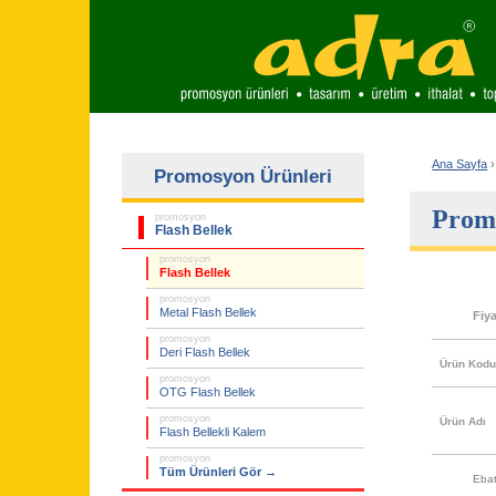
Ana Sayfa
›
Promosyon Ürünleri
Promo
promosyon
Flash Bellek
promosyon
Flash Bellek
promosyon
Metal Flash Bellek
Fiy
promosyon
Deri Flash Bellek
Ürün Kod
promosyon
OTG Flash Bellek
promosyon
Ürün Adı
Flash Bellekli Kalem
promosyon
Tüm Ürünleri Gör →
Eba