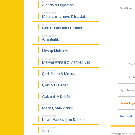
promosyon
Ajanda & Organizer
Özellikler
promosyon
Matara & Termos & Bardak
promosyon
Geri Dönüşümlü Ürünler
promosyon
Anahtarlık
promosyon
Hesap Makinesi
promosyon
Makyaj Aynası & Manikür Seti
Ren
promosyon
Şerit Metre & Mezura
Amb
promosyon
Çakı & El Feneri
Uygulanabi
promosyon
Çakmak & Küllük
Baskı Fiya
promosyon
Masa Çanta Askısı
Teslimat
promosyon
PowerBank & Şarj Kablosu
promosyon
Saat
Kategoriler:
Flas