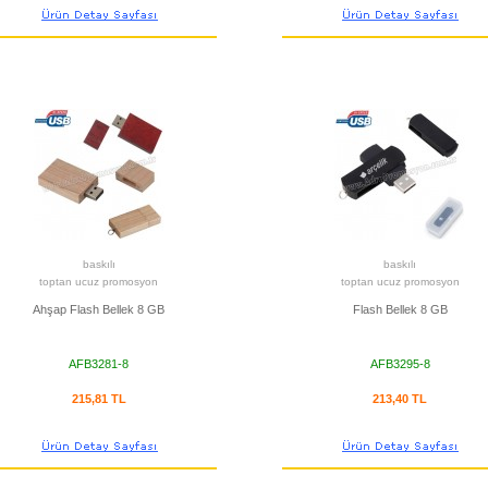
baskılı
baskılı
toptan ucuz promosyon
toptan ucuz promosyon
Ahşap Flash Bellek 8 GB
Flash Bellek 8 GB
AFB3281-8
AFB3295-8
215,81 TL
213,40 TL