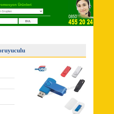
romosyon Ürünleri
oruyuculu