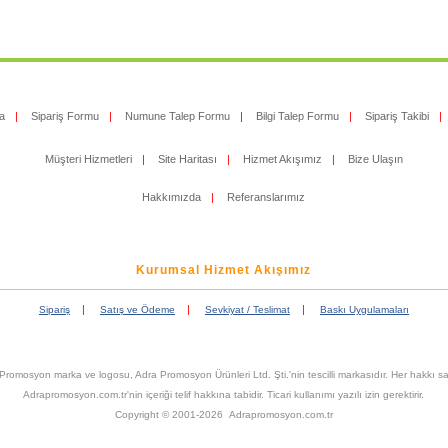
a
|
Sipariş Formu
|
Numune Talep Formu
|
Bilgi Talep Formu
|
Sipariş Takibi
|
Müşteri Hizmetleri
|
Site Haritası
|
Hizmet Akışımız
|
Bize Ulaşın
Hakkımızda
|
Referanslarımız
Kurumsal Hizmet Akışımız
|
|
|
Sipariş
Satış ve Ödeme
Sevkiyat / Teslimat
Baskı Uygulamaları
Promosyon marka ve logosu, Adra Promosyon Ürünleri Ltd. Şti.'nin tescilli markasıdır. Her hakkı sak
Adrapromosyon.com.tr'nin içeriği telif hakkına tabidir. Ticari kullanımı yazılı izin gerektirir.
Copyright © 2001-2026 Adrapromosyon.com.tr