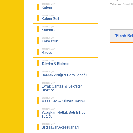
promosyon
Etiketler:
Şifreli 
Kalem
promosyon
Kalem Seti
promosyon
Kalemlik
"Flash Be
promosyon
Kartvizitlik
promosyon
Radyo
promosyon
Takvim & Bloknot
promosyon
Bardak Altlığı & Para Tabağı
promosyon
Evrak Çantası & Sekreter
Bloknot
promosyon
Masa Seti & Sümen Takımı
promosyon
Yapışkan Notluk Seti & Not
Tutucu
promosyon
Bilgisayar Aksesuarları