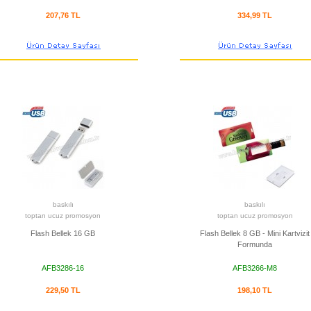
207,76 TL
334,99 TL
baskılı
baskılı
toptan ucuz promosyon
toptan ucuz promosyon
Flash Bellek 16 GB
Flash Bellek 8 GB - Mini Kartvizit
Formunda
AFB3286-16
AFB3266-M8
229,50 TL
198,10 TL