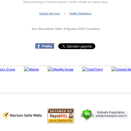
Adra promosyon ürünleri tasarım, üretim, ithalat ve toptan satış
Hizmet Akışımız
|
Gizlilik Politikamız
Son Güncelleme Tarihi: 8 Ağustos 2026 Cumartesi