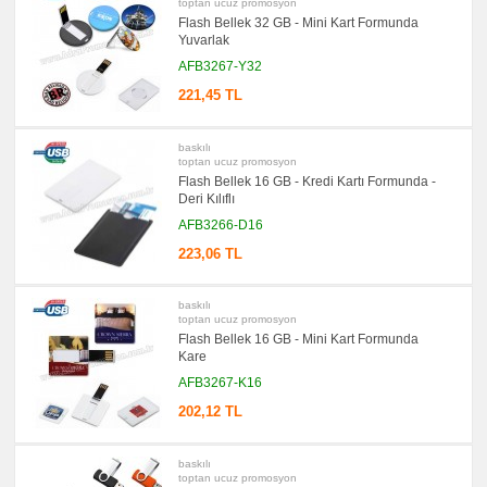
toptan ucuz promosyon
Çantası
Flash Bellek 32 GB - Mini Kart Formunda
&
Yuvarlak
Sekreter
Bloknot
AFB3267-Y32
promosyon
221,45 TL
Masa
Seti
&
Sümen
baskılı
Takımı
toptan ucuz promosyon
promosyon
Flash Bellek 16 GB - Kredi Kartı Formunda -
Yapışkan
Deri Kılıflı
Notluk
Seti
AFB3266-D16
&
Not
223,06 TL
Tutucu
promosyon
Bilgisayar
baskılı
Aksesuarları
toptan ucuz promosyon
Flash Bellek 16 GB - Mini Kart Formunda
promosyon
Diğer
Kare
Ürünler
AFB3267-K16
202,12 TL
baskılı
toptan ucuz promosyon