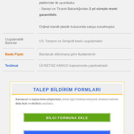
Hesap
platformlar ile uyumludur.
Makinesi
- Sanayi ve Ticaret Bakanlığından
2 yıl süreyle resmi
promosyon
garantilidir.
Makyaj
Aynası
&
Orijinal standlı plastik kutusunda satışa sunulmuştur.
Manikür
Seti
Uygulanabilir
promosyon
UV, Tampon ve Serigrafi baskı uygulamaları
Baskılar
Şerit
Metre
&
Baskı Fiyatı
Basılacak dökümana göre fiyatlandırılır
Mezura
promosyon
Teslimat
ÜCRETSİZ KARGO kapsamında yapılmaktadır
Çakı
&
El
Feneri
promosyon
TALEP BİLDİRİM FORMLARI
Çakmak
&
Küllük
Kurumsal ve toptan ürün taleplerinizi
, ürünü ilgili formlara ekleyerek iletmeniz halinde
daha hızlı ve eksiksiz
yanıtlanır.
promosyon
Masa
Çanta
Askısı
BİLGİ FORMUNA EKLE
promosyon
PowerBank
&