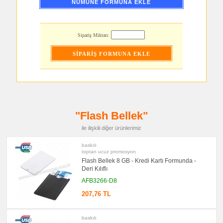
Şarj
NUMUNE FORMUNA EKLE
Kablosu
promosyon
Saat
Sipariş Miktarı:
promosyon
Kalem
promosyon
Kalem
Seti
promosyon
Kalemlik
promosyon
Kartvizitlik
"Flash Bellek"
promosyon
Radyo
ile ilişkili diğer ürünlerimiz
promosyon
baskılı
Takvim
toptan ucuz promosyon
&
Bloknot
Flash Bellek 8 GB - Kredi Kartı Formunda -
Deri Kılıflı
promosyon
Bardak
AFB3266-D8
Altlığı
&
207,76 TL
Para
Tabağı
promosyon
baskılı
Evrak