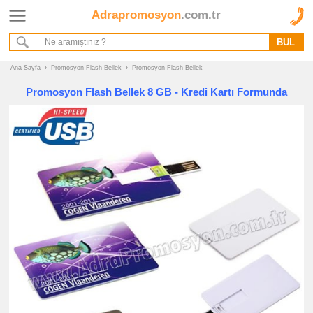
Adrapromosyon
.com.tr
Ana Sayfa
Hakkımızda
Referanslarımız
Ana Sayfa
›
Promosyon Flash Bellek
›
Promosyon Flash Bellek
Kurumsal Hizmet Akışımız
Promosyon Flash Bellek 8 GB - Kredi Kartı Formunda
Promosyon
Ürünleri
promosyon
Flash
Bellek
promosyon
Flash
Bellek
promosyon
Metal
Flash
Bellek
promosyon
Deri
Flash
Bellek
promosyon