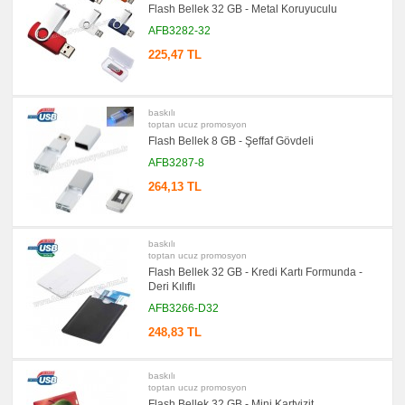
Flash Bellek 32 GB - Metal Koruyuculu
AFB3282-32
225,47 TL
baskılı
toptan ucuz promosyon
Flash Bellek 8 GB - Şeffaf Gövdeli
AFB3287-8
264,13 TL
baskılı
toptan ucuz promosyon
Flash Bellek 32 GB - Kredi Kartı Formunda -
Deri Kılıflı
AFB3266-D32
248,83 TL
baskılı
toptan ucuz promosyon
Flash Bellek 32 GB - Mini Kartvizit