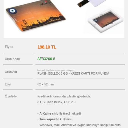
OTG
Flash
Bellek
promosyon
Flash
Bellekli
Kalem
promosyon
Tüm
Ürünleri
Gör
198,10 TL
Fiyat
→
promosyon
Ajanda
AFB3266-8
Ürün Kodu
&
Organizer
baskılı toptan ucuz promosyon
Ürün Adı
promosyon
FLASH BELLEK 8 GB - KREDİ KARTI FORMUNDA
Matara
&
Termos
Ebat
82 x 52 mm
&
Bardak
Özellikler
Kredi kartı formunda, plastik gövdelidir.
promosyon
Geri
8 GB Flash Bellek, USB 2.0
Dönüşümlü
Ürünler
-
A Kalite chip
ile üretilmektedir.
promosyon
-
Tam kapasite
kullanılır.
Anahtarlık
- Windows, Mac, Android ve uygun sürücüye sahip tüm dijital
promosyon