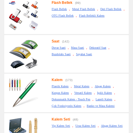
Flash Bellek
(99)
,
,
,
Flash Bellek
Metal Flash Bellek
Deri Flash Bellek
,
OTG Flash Bellek
Flash Bellekli Kalem
Saat
(142)
,
,
,
Duvar Saati
Masa Saati
Dekoratif Saat
,
Buzdolabı Saati
Seyahat Saati
Kalem
(173)
,
,
,
Plastik Kalem
Metal Kalem
Ahşap Kalem
,
,
,
Kurşun Kalem
Versatil Kalem
Işıklı Kalem
,
,
Dokunmatik Kalem - Touch Pen
Lazerli Kalem
,
Çok Fonksiyonlu Kalem
Banko ve Masa Kalemi
Kalem Seti
(48)
,
,
Vip Kalem Seti
Ucuz Kalem Seti
Ahşap Kalem Seti