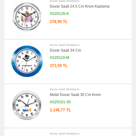
duvar saati i̇thalatçısı
promosyon
Duvar Saati 24,5 Cm Krom Kaplama
Seyahat
Saati
AS20126-K
promosyon
Tüm
278,99 TL
Ürünleri
Gör
→
promosyon
Ajanda
duvar saati i̇thalatçısı
&
Duvar Saati 34 Cm
Organizer
AS20119-M
promosyon
Matara
373,59 TL
&
Termos
&
Bardak
promosyon
duvar saati i̇thalatçısı
Geri
Dönüşümlü
Metal Duvar Saati 30 Cm Krom
Ürünler
AS20101-30
promosyon
Anahtarlık
1.148,77 TL
promosyon
Hesap
Makinesi
promosyon
duvar saati i̇thalatçısı
Makyaj