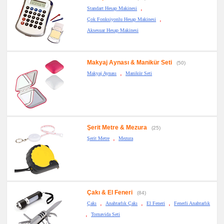
,
Standart Hesap Makinesi
,
Çok Fonksiyonlu Hesap Makinesi
Aksesuar Hesap Makinesi
Makyaj Aynası & Manikür Seti
(50)
,
Makyaj Aynası
Manikür Seti
Şerit Metre & Mezura
(25)
,
Şerit Metre
Mezura
Çakı & El Feneri
(84)
,
,
,
Çakı
Anahtarlık Çakı
El Feneri
Fenerli Anahtarlık
,
Tornavida Seti