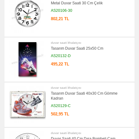
Metal Duvar Saati 30 Cm Çelik
Aynası
&
AS20106-30
Manikür
Seti
802,21 TL
promosyon
Şerit
Metre
&
Mezura
duvar saati i̇thalatçısı
promosyon
Tasarım Duvar Saati 25x50 Cm
Çakı
&
AS20132-D
El
Feneri
495,22 TL
promosyon
Çakmak
&
Küllük
duvar saati i̇thalatçısı
promosyon
Tasarım Duvar Saati 40x30 Cm Gömme
Masa
Çanta
Kadran
Askısı
AS20129-C
promosyon
PowerBank
502,95 TL
&
Şarj
Kablosu
duvar saati i̇thalatçısı
promosyon
Flash
Duvar Saati 40 Cm Dışa Bombeli Cam