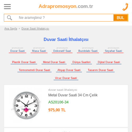
Adrapromosyon
.com.tr
Ana Sayfa
Hakkımızda
Referanslarımız
Ana Sayfa
›
Duvar Saati İthalatçısı
Kurumsal Hizmet Akışımız
Duvar Saati İthalatçısı
promosyon
promosyon
promosyon
promosyon
promosyon
Promosyon
Duvar Saati
Masa Saati
Dekoratif Saat
Buzdolabı Saati
Seyahat Saati
Ürünleri
Plastik Duvar Saati
Metal Duvar Saati
Dünya Saatleri
Dijital Duvar Saati
promosyon
Saat
Termometreli Duvar Saati
Ahşap Duvar Saati
Tasarım Duvar Saati
promosyon
Ucuz Duvar Saati
Duvar
Saati
duvar saati i̇thalatçısı
promosyon
Metal Duvar Saati 34 Cm Çelik
Masa
Saati
AS20106-34
promosyon
975,00 TL
Dekoratif
Saat
promosyon
Buzdolabı
Saati