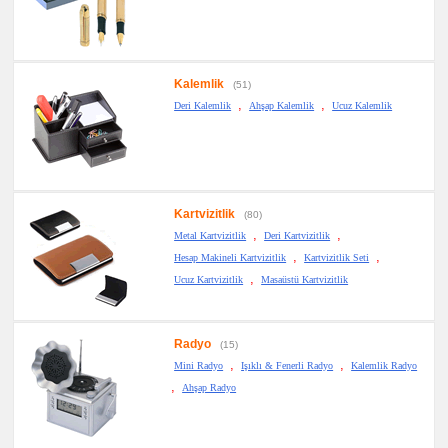
Kalemlik
(51)
,
,
Deri Kalemlik
Ahşap Kalemlik
Ucuz Kalemlik
Kartvizitlik
(80)
,
,
Metal Kartvizitlik
Deri Kartvizitlik
,
,
Hesap Makineli Kartvizitlik
Kartvizitlik Seti
,
Ucuz Kartvizitlik
Masaüstü Kartvizitlik
Radyo
(15)
,
,
Mini Radyo
Işıklı & Fenerli Radyo
Kalemlik Radyo
,
Ahşap Radyo