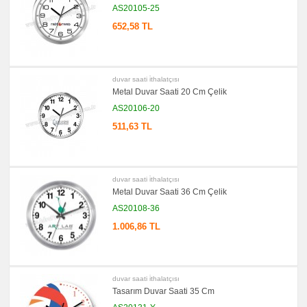
Bloknot
AS20105-25
promosyon
652,58 TL
Masa
Seti
&
Sümen
Takımı
duvar saati i̇thalatçısı
promosyon
Yapışkan
Metal Duvar Saati 20 Cm Çelik
Notluk
Seti
AS20106-20
&
Not
511,63 TL
Tutucu
promosyon
Bilgisayar
Aksesuarları
duvar saati i̇thalatçısı
promosyon
Metal Duvar Saati 36 Cm Çelik
Diğer
Ürünler
AS20108-36
1.006,86 TL
duvar saati i̇thalatçısı
Tasarım Duvar Saati 35 Cm