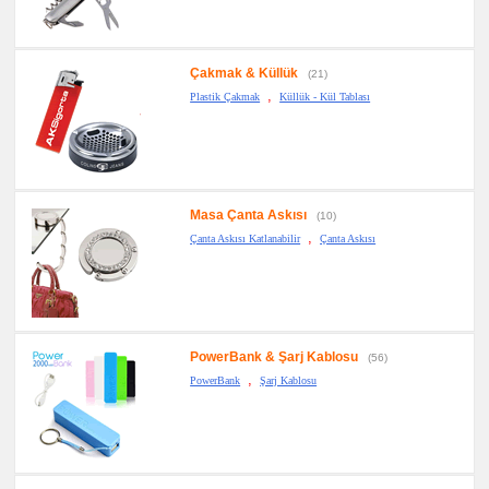
Çakmak & Küllük
(21)
,
Plastik Çakmak
Küllük - Kül Tablası
Masa Çanta Askısı
(10)
,
Çanta Askısı Katlanabilir
Çanta Askısı
PowerBank & Şarj Kablosu
(56)
,
PowerBank
Şarj Kablosu