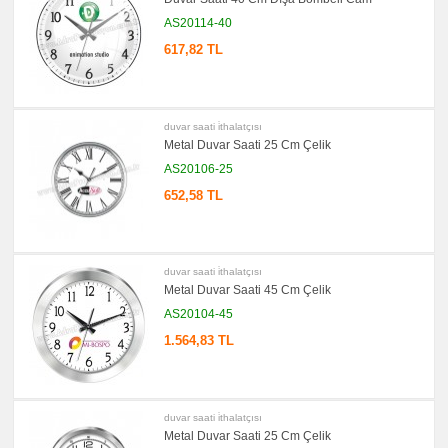
Bellek
AS20114-40
promosyon
Kalem
617,82 TL
promosyon
Kalem
Seti
promosyon
duvar saati i̇thalatçısı
Kalemlik
Metal Duvar Saati 25 Cm Çelik
promosyon
AS20106-25
Kartvizitlik
652,58 TL
promosyon
Radyo
promosyon
Takvim
&
Bloknot
duvar saati i̇thalatçısı
Metal Duvar Saati 45 Cm Çelik
promosyon
Bardak
AS20104-45
Altlığı
&
1.564,83 TL
Para
Tabağı
promosyon
Evrak
Çantası
duvar saati i̇thalatçısı
&
Metal Duvar Saati 25 Cm Çelik
Sekreter