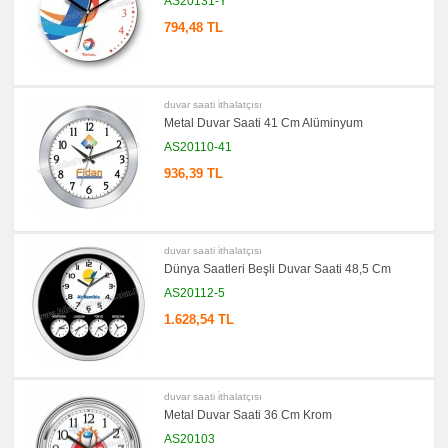
AS20131-Y
794,48 TL
duvar saati i̇thalatçısı
Metal Duvar Saati 41 Cm Alüminyum
AS20110-41
936,39 TL
duvar saati i̇thalatçısı
Dünya Saatleri Beşli Duvar Saati 48,5 Cm
AS20112-5
1.628,54 TL
duvar saati i̇thalatçısı
Metal Duvar Saati 36 Cm Krom
AS20103