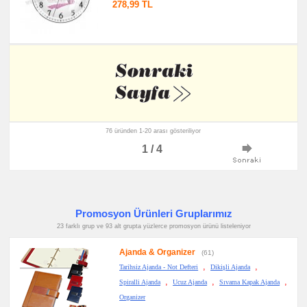
278,99 TL
76 üründen 1-20 arası gösteriliyor
1 / 4
Promosyon Ürünleri Gruplarımız
23 farklı grup ve 93 alt grupta yüzlerce promosyon ürünü listeleniyor
Ajanda & Organizer
(61)
,
,
Tarihsiz Ajanda - Not Defteri
Dikişli Ajanda
,
,
,
Spiralli Ajanda
Ucuz Ajanda
Sıvama Kapak Ajanda
Organizer