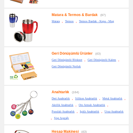
Matara & Termos & Bardak
(97)
,
,
Matara
Termos
Termos Bardak - Kupa - Mug
Geri Dönüşümlü Ürünler
(43)
,
,
Geri Dönüşümlü Bloknot
Geri Dönüşümlü Kalem
Geri Dönüşümlü Notluk
Anahtarlık
(164)
,
,
,
Deri Anahtarlık
Silikon Anahtarlık
Metal Anahtarlık
,
,
Akrilik Anahtarlık
Oto Armalı Anahtarlık
,
,
Pusulalı Anahtarlık
Işıklı Anahtarlık
Ucuz Anahtarlık
,
Şişe Açacağı
Hesap Makinesi
(43)