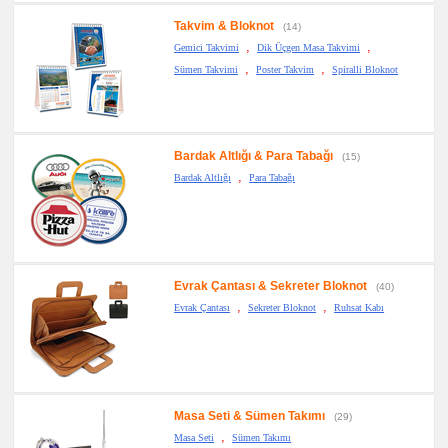
Takvim & Bloknot
(14)
,
,
Gemici Takvimi
Dik Üçgen Masa Takvimi
,
,
Sümen Takvimi
Poster Takvim
Spiralli Bloknot
Bardak Altlığı & Para Tabağı
(15)
,
Bardak Altlığı
Para Tabağı
Evrak Çantası & Sekreter Bloknot
(40)
,
,
Evrak Çantası
Sekreter Bloknot
Ruhsat Kabı
Masa Seti & Sümen Takımı
(29)
,
Masa Seti
Sümen Takımı