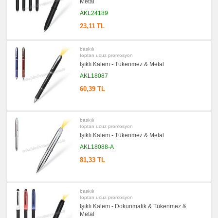
Metal
promosyon
AKL24189
Kartvizitlik
23,11 TL
promosyon
Radyo
promosyon
baskılı
Takvim
toptan ucuz promosyon
&
Işıklı Kalem - Tükenmez & Metal
Bloknot
AKL18087
promosyon
Bardak
60,39 TL
Altlığı
&
Para
Tabağı
baskılı
promosyon
toptan ucuz promosyon
Evrak
Çantası
Işıklı Kalem - Tükenmez & Metal
&
Sekreter
AKL18088-A
Bloknot
81,33 TL
promosyon
Masa
Seti
&
Sümen
baskılı
Takımı
toptan ucuz promosyon
Işıklı Kalem - Dokunmatik & Tükenmez &
promosyon
Metal
Yapışkan