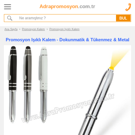
Adrapromosyon
.com.tr
Ana Sayfa
Hakkımızda
Referanslarımız
Ana Sayfa
›
Promosyon Kalem
›
Promosyon Işıklı Kalem
Kurumsal Hizmet Akışımız
Promosyon Işıklı Kalem - Dokunmatik & Tükenmez & Metal
Promosyon
Ürünleri
promosyon
Kalem
promosyon
Plastik
Kalem
promosyon
Metal
Kalem
promosyon
Ahşap
Kalem
promosyon
Kurşun
Kalem