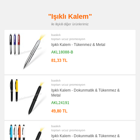
promosyon
Çakı
&
"Işıklı Kalem"
El
Feneri
ile ilişkili diğer ürünlerimiz
promosyon
Çakmak
baskılı
&
toptan ucuz promosyon
Küllük
Işıklı Kalem - Tükenmez & Metal
promosyon
Masa
AKL18088-B
Çanta
Askısı
81,33 TL
promosyon
PowerBank
&
Şarj
baskılı
Kablosu
toptan ucuz promosyon
Işıklı Kalem - Dokunmatik & Tükenmez &
promosyon
Metal
Flash
Bellek
AKL24191
promosyon
49,80 TL
Saat
promosyon
Kalem
baskılı
Seti
toptan ucuz promosyon
promosyon
Işıklı Kalem - Dokunmatik & Tükenmez &
Kalemlik