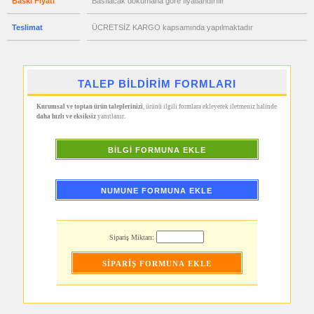
Baskı Fiyatı
Basılacak dökümana göre fiyatlandırılır
Ajanda
&
Organizer
Teslimat
ÜCRETSİZ KARGO kapsamında yapılmaktadır
promosyon
Matara
&
Termos
&
TALEP BİLDİRİM FORMLARI
Bardak
promosyon
Kurumsal ve toptan ürün taleplerinizi
, ürünü ilgili formlara ekleyerek iletmeniz halinde
Geri
daha hızlı ve eksiksiz
yanıtlanır.
Dönüşümlü
Ürünler
promosyon
BİLGİ FORMUNA EKLE
Anahtarlık
promosyon
Hesap
NUMUNE FORMUNA EKLE
Makinesi
promosyon
Makyaj
Aynası
&
Sipariş Miktarı:
Manikür
Seti
promosyon
Şerit
Metre
&
Mezura