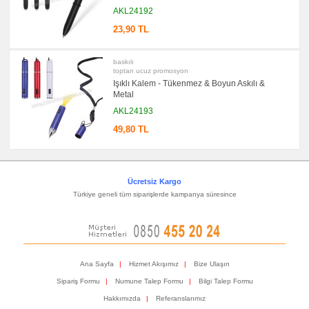
Notluk
AKL24192
Seti
&
23,90 TL
Not
Tutucu
promosyon
baskılı
Bilgisayar
toptan ucuz promosyon
Aksesuarları
Işıklı Kalem - Tükenmez & Boyun Askılı &
promosyon
Metal
Diğer
Ürünler
AKL24193
49,80 TL
Ücretsiz Kargo
Türkiye geneli tüm siparişlerde kampanya süresince
Ana Sayfa
|
Hizmet Akışımız
|
Bize Ulaşın
Sipariş Formu
|
Numune Talep Formu
|
Bilgi Talep Formu
Hakkımızda
|
Referanslarımız