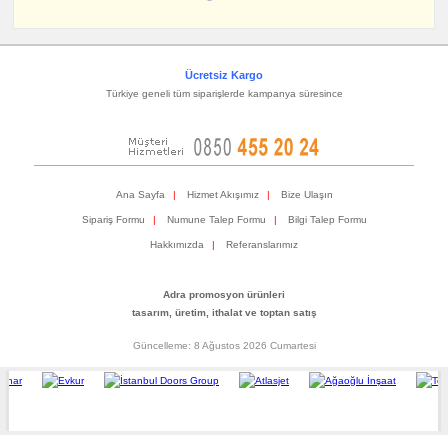
Ücretsiz Kargo
Türkiye geneli tüm siparişlerde kampanya süresince
Ana Sayfa
|
Hizmet Akışımız
|
Bize Ulaşın
Sipariş Formu
|
Numune Talep Formu
|
Bilgi Talep Formu
Hakkımızda
|
Referanslarımız
Adra promosyon ürünleri
tasarım, üretim, ithalat ve toptan satış
Güncelleme: 8 Ağustos 2026 Cumartesi