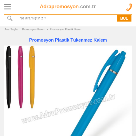
Adrapromosyon
.com.tr
Ana Sayfa
Hakkımızda
Referanslarımız
Ana Sayfa
›
Promosyon Kalem
›
Promosyon Plastik Kalem
Kurumsal Hizmet Akışımız
Promosyon Plastik Tükenmez Kalem
Promosyon
Ürünleri
promosyon
Kalem
promosyon
Plastik
Kalem
promosyon
Metal
Kalem
promosyon
Ahşap
Kalem
promosyon
Kurşun
Kalem