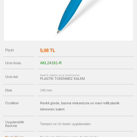
promosyon
Versatil
Kalem
promosyon
Işıklı
Kalem
promosyon
Dokunmatik
Kalem
-
Touch
5,08 TL
Fiyat
Pen
promosyon
Lazerli
AKL24161-R
Ürün Kodu
Kalem
promosyon
baskılı toptan ucuz promosyon
Çok
Ürün Adı
PLASTİK TÜKENMEZ KALEM
Fonksiyonlu
Kalem
Ebat
140 mm
promosyon
Banko
ve
Masa
Özellikler
Renkli gövde, basma mekanizma ve mavi refilli plastik
Kalemi
tükenmez kalem
promosyon
Tüm
Ürünleri
Uygulanabilir
Gör
Tampon ve Uv baskı uygulamaları
Baskılar
→
promosyon