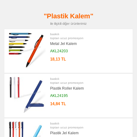
promosyon
Çakı
&
"Plastik Kalem"
El
Feneri
ile ilişkili diğer ürünlerimiz
promosyon
Çakmak
baskılı
&
toptan ucuz promosyon
Küllük
Metal Jel Kalem
promosyon
Masa
AKL24203
Çanta
Askısı
18,13 TL
promosyon
PowerBank
&
Şarj
baskılı
Kablosu
toptan ucuz promosyon
Plastik Roller Kalem
promosyon
Flash
AKL24195
Bellek
14,84 TL
promosyon
Saat
promosyon
Kalem
baskılı
Seti
toptan ucuz promosyon
promosyon
Plastik Jel Kalem
Kalemlik