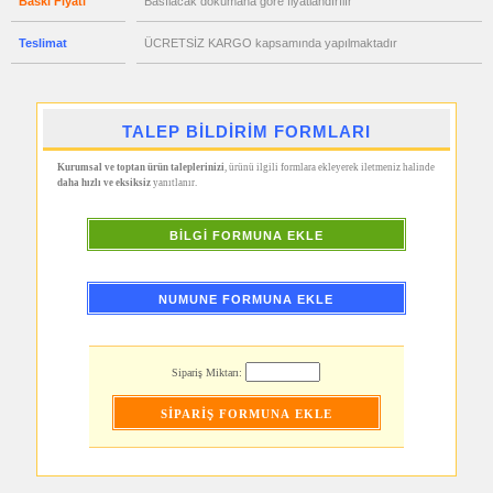
Baskı Fiyatı
Basılacak dökümana göre fiyatlandırılır
Ajanda
&
Organizer
Teslimat
ÜCRETSİZ KARGO kapsamında yapılmaktadır
promosyon
Matara
&
Termos
&
TALEP BİLDİRİM FORMLARI
Bardak
promosyon
Kurumsal ve toptan ürün taleplerinizi
, ürünü ilgili formlara ekleyerek iletmeniz halinde
Geri
daha hızlı ve eksiksiz
yanıtlanır.
Dönüşümlü
Ürünler
promosyon
BİLGİ FORMUNA EKLE
Anahtarlık
promosyon
Hesap
NUMUNE FORMUNA EKLE
Makinesi
promosyon
Makyaj
Aynası
&
Sipariş Miktarı:
Manikür
Seti
promosyon
Şerit
Metre
&
Mezura