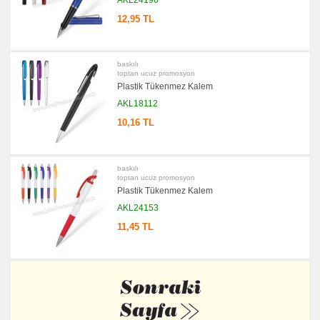
Notluk
Seti
12,95 TL
&
Not
Tutucu
promosyon
baskılı
Bilgisayar
toptan ucuz promosyon
Aksesuarları
Plastik Tükenmez Kalem
promosyon
Diğer
AKL18112
Ürünler
10,16 TL
baskılı
toptan ucuz promosyon
Plastik Tükenmez Kalem
AKL24153
11,45 TL