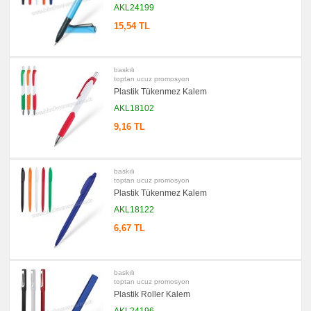
AKL24199
promosyon
Kartvizitlik
15,54 TL
promosyon
Radyo
promosyon
baskılı
Takvim
toptan ucuz promosyon
&
Plastik Tükenmez Kalem
Bloknot
AKL18102
promosyon
Bardak
9,16 TL
Altlığı
&
Para
Tabağı
baskılı
promosyon
toptan ucuz promosyon
Evrak
Çantası
Plastik Tükenmez Kalem
&
Sekreter
AKL18122
Bloknot
6,67 TL
promosyon
Masa
Seti
&
Sümen
baskılı
Takımı
toptan ucuz promosyon
Plastik Roller Kalem
promosyon
Yapışkan
AKL24196