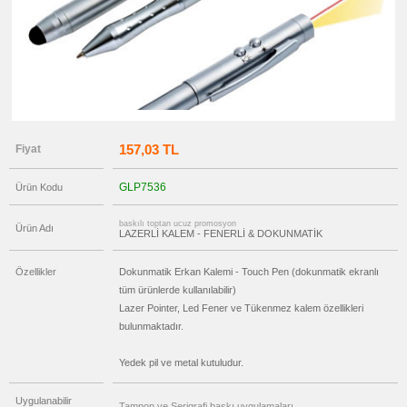
promosyon
Versatil
Kalem
promosyon
Işıklı
Kalem
promosyon
Dokunmatik
Kalem
-
Touch
157,03 TL
Fiyat
Pen
promosyon
Lazerli
GLP7536
Ürün Kodu
Kalem
promosyon
baskılı toptan ucuz promosyon
Çok
Ürün Adı
LAZERLİ KALEM - FENERLİ & DOKUNMATİK
Fonksiyonlu
Kalem
promosyon
Özellikler
Dokunmatik Erkan Kalemi - Touch Pen (dokunmatik ekranlı
Banko
tüm ürünlerde kullanılabilir)
ve
Masa
Lazer Pointer, Led Fener ve Tükenmez kalem özellikleri
Kalemi
bulunmaktadır.
promosyon
Tüm
Ürünleri
Yedek pil ve metal kutuludur.
Gör
→
Uygulanabilir
promosyon
Tampon ve Serigrafi baskı uygulamaları