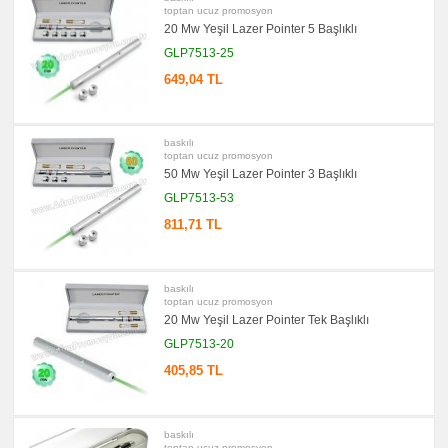
toptan ucuz promosyon
promosyon
20 Mw Yeşil Lazer Pointer 5 Başlıklı
Kartvizitlik
GLP7513-25
promosyon
Radyo
649,04 TL
promosyon
Takvim
&
Bloknot
baskılı
toptan ucuz promosyon
promosyon
Bardak
50 Mw Yeşil Lazer Pointer 3 Başlıklı
Altlığı
GLP7513-53
&
Para
811,71 TL
Tabağı
promosyon
Evrak
Çantası
&
baskılı
Sekreter
toptan ucuz promosyon
Bloknot
20 Mw Yeşil Lazer Pointer Tek Başlıklı
promosyon
GLP7513-20
Masa
Seti
405,85 TL
&
Sümen
Takımı
promosyon
baskılı
Yapışkan
toptan ucuz promosyon