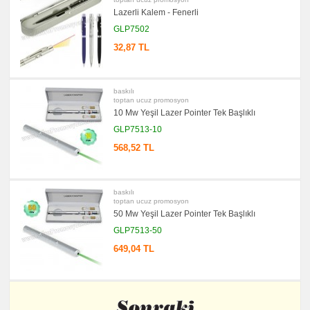
Notluk
Lazerli Kalem - Fenerli
Seti
&
GLP7502
Not
Tutucu
32,87 TL
promosyon
Bilgisayar
Aksesuarları
baskılı
promosyon
Diğer
toptan ucuz promosyon
Ürünler
10 Mw Yeşil Lazer Pointer Tek Başlıklı
GLP7513-10
568,52 TL
baskılı
toptan ucuz promosyon
50 Mw Yeşil Lazer Pointer Tek Başlıklı
GLP7513-50
649,04 TL