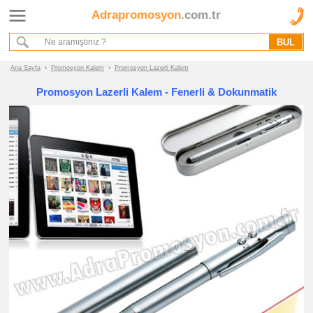
Adrapromosyon
.com.tr
Ana Sayfa
Hakkımızda
Referanslarımız
Ana Sayfa
›
Promosyon Kalem
›
Promosyon Lazerli Kalem
Kurumsal Hizmet Akışımız
Promosyon Lazerli Kalem - Fenerli & Dokunmatik
Promosyon
Ürünleri
promosyon
Kalem
promosyon
Plastik
Kalem
promosyon
Metal
Kalem
promosyon
Ahşap
Kalem
promosyon
Kurşun
Kalem