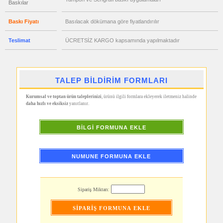
Baskılar
Ajanda
&
Organizer
Baskı Fiyatı
Basılacak dökümana göre fiyatlandırılır
promosyon
Matara
Teslimat
ÜCRETSİZ KARGO kapsamında yapılmaktadır
&
Termos
&
Bardak
promosyon
Geri
TALEP BİLDİRİM FORMLARI
Dönüşümlü
Ürünler
Kurumsal ve toptan ürün taleplerinizi
, ürünü ilgili formlara ekleyerek iletmeniz halinde
daha hızlı ve eksiksiz
yanıtlanır.
promosyon
Anahtarlık
promosyon
BİLGİ FORMUNA EKLE
Hesap
Makinesi
promosyon
Makyaj
NUMUNE FORMUNA EKLE
Aynası
&
Manikür
Seti
Sipariş Miktarı:
promosyon
Şerit
Metre
&
Mezura