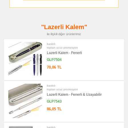
promosyon
Çakı
&
El
Feneri
"Lazerli Kalem"
promosyon
Çakmak
&
ile ilişkili diğer ürünlerimiz
Küllük
baskılı
promosyon
Masa
toptan ucuz promosyon
Çanta
Lazerli Kalem - Fenerli
Askısı
GLP7504
promosyon
PowerBank
70,06 TL
&
Şarj
Kablosu
promosyon
baskılı
Flash
toptan ucuz promosyon
Bellek
Lazerli Kalem - Fenerli & Uzayabilir
promosyon
GLP7543
Saat
86,05 TL
promosyon
Kalem
Seti
promosyon
Kalemlik
baskılı