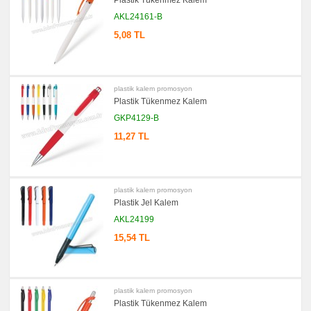
Plastik Tükenmez Kalem
AKL24161-B
promosyon
Kartvizitlik
5,08 TL
promosyon
Radyo
promosyon
Takvim
&
plastik kalem promosyon
Bloknot
Plastik Tükenmez Kalem
promosyon
GKP4129-B
Bardak
Altlığı
11,27 TL
&
Para
Tabağı
promosyon
Evrak
plastik kalem promosyon
Çantası
&
Plastik Jel Kalem
Sekreter
Bloknot
AKL24199
promosyon
15,54 TL
Masa
Seti
&
Sümen
Takımı
plastik kalem promosyon
promosyon
Plastik Tükenmez Kalem
Yapışkan