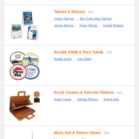
Takvim & Bloknot
(14)
,
,
Gemici Takvimi
Dik Üçgen Masa Takvimi
,
,
Sümen Takvimi
Poster Takvim
Spiralli Bloknot
Bardak Altlığı & Para Tabağı
(15)
,
Bardak Altlığı
Para Tabağı
Evrak Çantası & Sekreter Bloknot
(40)
,
,
Evrak Çantası
Sekreter Bloknot
Ruhsat Kabı
Masa Seti & Sümen Takımı
(29)