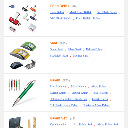
Flash Bellek
(99)
,
,
,
Flash Bellek
Metal Flash Bellek
Deri Flash Bellek
,
OTG Flash Bellek
Flash Bellekli Kalem
Saat
(142)
,
,
,
Duvar Saati
Masa Saati
Dekoratif Saat
,
Buzdolabı Saati
Seyahat Saati
Kalem
(173)
,
,
,
Plastik Kalem
Metal Kalem
Ahşap Kalem
,
,
,
Kurşun Kalem
Versatil Kalem
Işıklı Kalem
,
,
Dokunmatik Kalem - Touch Pen
Lazerli Kalem
,
Çok Fonksiyonlu Kalem
Banko ve Masa Kalemi
Kalem Seti
(48)
,
,
Vip Kalem Seti
Ucuz Kalem Seti
Ahşap Kalem Seti