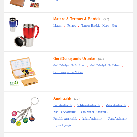
Matara & Termos & Bardak
(97)
,
,
Matara
Termos
Termos Bardak - Kupa - Mug
Geri Dönüşümlü Ürünler
(43)
,
,
Geri Dönüşümlü Bloknot
Geri Dönüşümlü Kalem
Geri Dönüşümlü Notluk
Anahtarlık
(164)
,
,
,
Deri Anahtarlık
Silikon Anahtarlık
Metal Anahtarlık
,
,
Akrilik Anahtarlık
Oto Armalı Anahtarlık
,
,
Pusulalı Anahtarlık
Işıklı Anahtarlık
Ucuz Anahtarlık
,
Şişe Açacağı