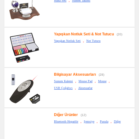
,
Masa Seti
Sümen Takımı
Yapışkan Notluk Seti & Not Tutucu
(20)
,
Yapışkan Notluk Seti
Not Tutucu
Bilgisayar Aksesuarları
(28)
,
,
,
Sunum Kalemi
Mouse Pad
Mouse
,
USB Çoğaltıcı
Aksesuarlar
Diğer Ürünler
(12)
,
,
,
Bluetooth Hoparlör
Şemsiye
Pusula
Diğer