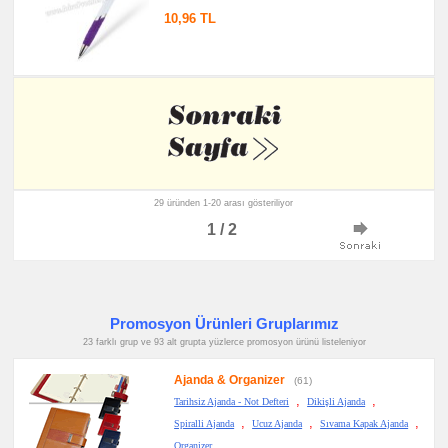
10,96 TL
29 üründen 1-20 arası gösteriliyor
1 / 2
Promosyon Ürünleri Gruplarımız
23 farklı grup ve 93 alt grupta yüzlerce promosyon ürünü listeleniyor
Ajanda & Organizer
(61)
,
,
Tarihsiz Ajanda - Not Defteri
Dikişli Ajanda
,
,
,
Spiralli Ajanda
Ucuz Ajanda
Sıvama Kapak Ajanda
Organizer