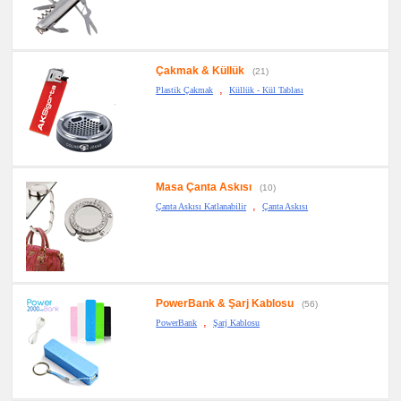
Çakmak & Küllük
(21)
,
Plastik Çakmak
Küllük - Kül Tablası
Masa Çanta Askısı
(10)
,
Çanta Askısı Katlanabilir
Çanta Askısı
PowerBank & Şarj Kablosu
(56)
,
PowerBank
Şarj Kablosu