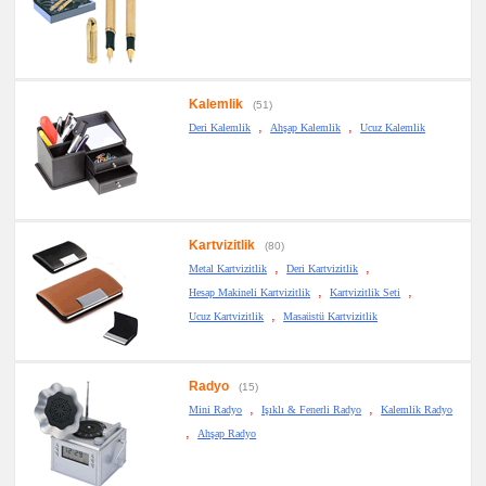
Kalemlik
(51)
,
,
Deri Kalemlik
Ahşap Kalemlik
Ucuz Kalemlik
Kartvizitlik
(80)
,
,
Metal Kartvizitlik
Deri Kartvizitlik
,
,
Hesap Makineli Kartvizitlik
Kartvizitlik Seti
,
Ucuz Kartvizitlik
Masaüstü Kartvizitlik
Radyo
(15)
,
,
Mini Radyo
Işıklı & Fenerli Radyo
Kalemlik Radyo
,
Ahşap Radyo