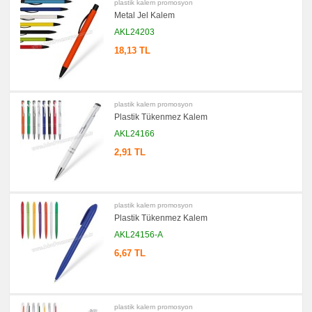
plastik kalem promosyon
Ajanda
&
Metal Jel Kalem
Organizer
AKL24203
promosyon
Matara
18,13 TL
&
Termos
&
Bardak
promosyon
plastik kalem promosyon
Geri
Plastik Tükenmez Kalem
Dönüşümlü
Ürünler
AKL24166
promosyon
2,91 TL
Anahtarlık
promosyon
Hesap
Makinesi
plastik kalem promosyon
promosyon
Makyaj
Plastik Tükenmez Kalem
Aynası
&
AKL24156-A
Manikür
Seti
6,67 TL
promosyon
Şerit
Metre
&
Mezura
plastik kalem promosyon