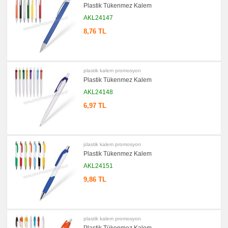
Plastik Tükenmez Kalem
promosyon
Çakı
AKL24147
&
El
8,76 TL
Feneri
promosyon
Çakmak
&
Küllük
plastik kalem promosyon
Plastik Tükenmez Kalem
promosyon
Masa
Çanta
AKL24148
Askısı
6,97 TL
promosyon
PowerBank
&
Şarj
Kablosu
plastik kalem promosyon
promosyon
Plastik Tükenmez Kalem
Flash
Bellek
AKL24151
promosyon
9,86 TL
Saat
promosyon
Kalem
Seti
plastik kalem promosyon
promosyon
Kalemlik