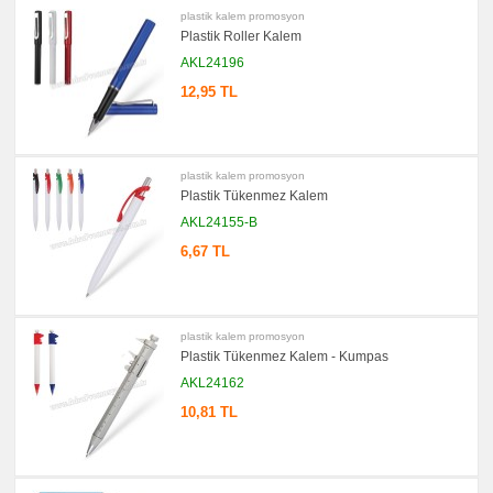
promosyon
plastik kalem promosyon
Versatil
Plastik Roller Kalem
Kalem
AKL24196
promosyon
Işıklı
Kalem
12,95 TL
promosyon
Dokunmatik
Kalem
-
Touch
plastik kalem promosyon
Pen
Plastik Tükenmez Kalem
promosyon
Lazerli
AKL24155-B
Kalem
6,67 TL
promosyon
Çok
Fonksiyonlu
Kalem
promosyon
plastik kalem promosyon
Banko
ve
Plastik Tükenmez Kalem - Kumpas
Masa
Kalemi
AKL24162
promosyon
10,81 TL
Tüm
Ürünleri
Gör
→
promosyon