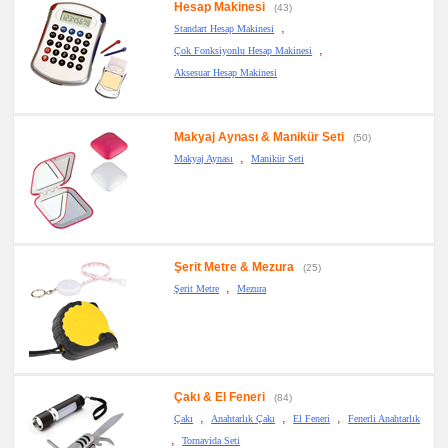
Hesap Makinesi
(43)
,
Standart Hesap Makinesi
,
Çok Fonksiyonlu Hesap Makinesi
Aksesuar Hesap Makinesi
Makyaj Aynası & Manikür Seti
(50)
,
Makyaj Aynası
Manikür Seti
Şerit Metre & Mezura
(25)
,
Şerit Metre
Mezura
Çakı & El Feneri
(84)
,
,
,
Çakı
Anahtarlık Çakı
El Feneri
Fenerli Anahtarlık
,
Tornavida Seti