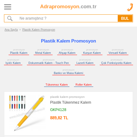
Adrapromosyon
.com.tr
Ana Sayfa
Hakkımızda
Referanslarımız
Ana Sayfa
›
Plastik Kalem Promosyon
Kurumsal Hizmet Akışımız
Plastik Kalem Promosyon
promosyon
promosyon
promosyon
promosyon
promosyon
Promosyon
Plastik Kalem
Metal Kalem
Ahşap Kalem
Kurşun Kalem
Versatil Kalem
Ürünleri
promosyon
promosyon
promosyon
promosyon
Işıklı Kalem
Dokunmatik Kalem - Touch Pen
Lazerli Kalem
Çok Fonksiyonlu Kalem
promosyon
promosyon
Kalem
Banko ve Masa Kalemi
promosyon
Plastik
Tükenmez Kalem
Roller Kalem
Kalem
promosyon
plastik kalem promosyon
Metal
Plastik Tükenmez Kalem
Kalem
GKP4128
promosyon
Ahşap
889,82 TL
Kalem
promosyon
Kurşun
Kalem