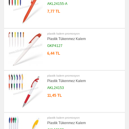
Notluk
AKL24155-A
Seti
&
7,77 TL
Not
Tutucu
promosyon
Bilgisayar
Aksesuarları
plastik kalem promosyon
promosyon
Plastik Tükenmez Kalem
Diğer
Ürünler
GKP4127
6,44 TL
plastik kalem promosyon
Plastik Tükenmez Kalem
AKL24153
11,45 TL
plastik kalem promosyon
Plastik Tükenmez Kalem