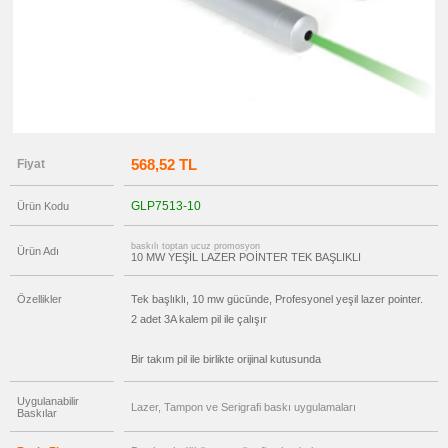
promosyon
Versatil
Kalem
promosyon
Işıklı
Kalem
promosyon
Dokunmatik
Kalem
-
Touch
568,52 TL
Fiyat
Pen
promosyon
Lazerli
GLP7513-10
Ürün Kodu
Kalem
promosyon
baskılı toptan ucuz promosyon
Çok
Ürün Adı
10 MW YEŞİL LAZER POİNTER TEK BAŞLIKLI
Fonksiyonlu
Kalem
promosyon
Özellikler
Tek başlıklı, 10 mw gücünde, Profesyonel yeşil lazer pointer.
Banko
2 adet 3A kalem pil ile çalışır
ve
Masa
Kalemi
Bir takım pil ile birlikte orijinal kutusunda
promosyon
Tüm
Ürünleri
Uygulanabilir
Gör
Lazer, Tampon ve Serigrafi baskı uygulamaları
Baskılar
→
promosyon