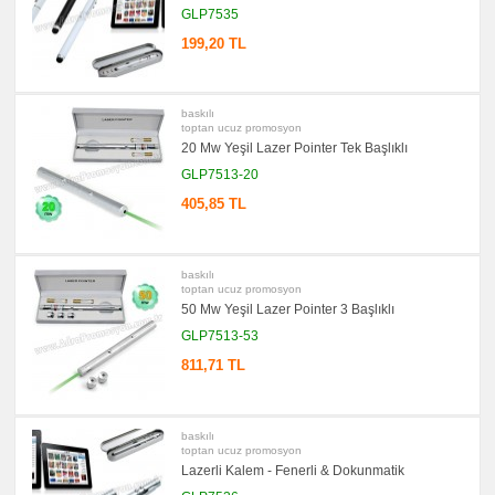
GLP7535
promosyon
Kartvizitlik
199,20 TL
promosyon
Radyo
promosyon
baskılı
Takvim
toptan ucuz promosyon
&
20 Mw Yeşil Lazer Pointer Tek Başlıklı
Bloknot
GLP7513-20
promosyon
Bardak
405,85 TL
Altlığı
&
Para
Tabağı
baskılı
promosyon
Evrak
toptan ucuz promosyon
Çantası
50 Mw Yeşil Lazer Pointer 3 Başlıklı
&
Sekreter
GLP7513-53
Bloknot
811,71 TL
promosyon
Masa
Seti
&
Sümen
baskılı
Takımı
toptan ucuz promosyon
Lazerli Kalem - Fenerli & Dokunmatik
promosyon
Yapışkan