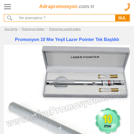
Adrapromosyon
.com.tr
Ana Sayfa
Hakkımızda
Referanslarımız
Ana Sayfa
›
Promosyon Kalem
›
Promosyon Lazerli Kalem
Kurumsal Hizmet Akışımız
Promosyon 10 Mw Yeşil Lazer Pointer Tek Başlıklı
Promosyon
Ürünleri
promosyon
Kalem
promosyon
Plastik
Kalem
promosyon
Metal
Kalem
promosyon
Ahşap
Kalem
promosyon
Kurşun
Kalem