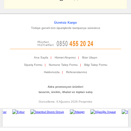
Ücretsiz Kargo
Türkiye geneli tüm siparişlerde kampanya süresince
Ana Sayfa
|
Hizmet Akışımız
|
Bize Ulaşın
Sipariş Formu
|
Numune Talep Formu
|
Bilgi Talep Formu
Hakkımızda
|
Referanslarımız
Adra promosyon ürünleri
tasarım, üretim, ithalat ve toptan satış
Güncelleme: 6 Ağustos 2026 Perşembe