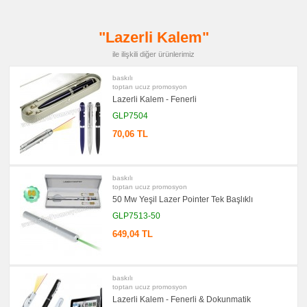
promosyon
Çakı
&
"Lazerli Kalem"
El
Feneri
ile ilişkili diğer ürünlerimiz
promosyon
Çakmak
baskılı
&
toptan ucuz promosyon
Küllük
Lazerli Kalem - Fenerli
promosyon
Masa
GLP7504
Çanta
Askısı
70,06 TL
promosyon
PowerBank
&
Şarj
baskılı
Kablosu
toptan ucuz promosyon
50 Mw Yeşil Lazer Pointer Tek Başlıklı
promosyon
Flash
GLP7513-50
Bellek
649,04 TL
promosyon
Saat
promosyon
Kalem
baskılı
Seti
toptan ucuz promosyon
promosyon
Lazerli Kalem - Fenerli & Dokunmatik
Kalemlik