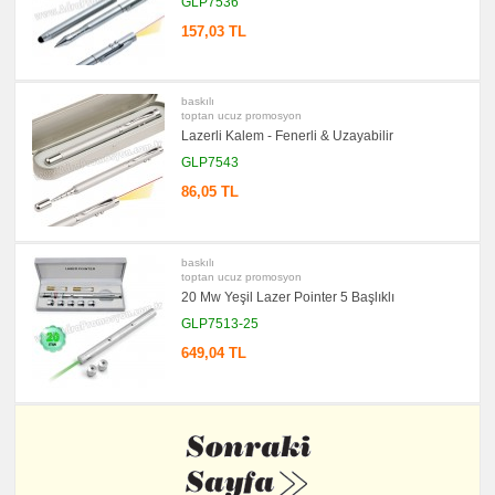
GLP7536
Notluk
Seti
157,03 TL
&
Not
Tutucu
promosyon
baskılı
Bilgisayar
toptan ucuz promosyon
Aksesuarları
Lazerli Kalem - Fenerli & Uzayabilir
promosyon
Diğer
GLP7543
Ürünler
86,05 TL
baskılı
toptan ucuz promosyon
20 Mw Yeşil Lazer Pointer 5 Başlıklı
GLP7513-25
649,04 TL