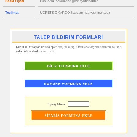
Baskı Fiyatı
Basılacak dökümana göre fiyatlandırılır
Ajanda
&
Organizer
Teslimat
ÜCRETSİZ KARGO kapsamında yapılmaktadır
promosyon
Matara
&
Termos
&
TALEP BİLDİRİM FORMLARI
Bardak
promosyon
Kurumsal ve toptan ürün taleplerinizi
, ürünü ilgili formlara ekleyerek iletmeniz halinde
Geri
daha hızlı ve eksiksiz
yanıtlanır.
Dönüşümlü
Ürünler
promosyon
BİLGİ FORMUNA EKLE
Anahtarlık
promosyon
Hesap
Makinesi
NUMUNE FORMUNA EKLE
promosyon
Makyaj
Aynası
&
Sipariş Miktarı:
Manikür
Seti
promosyon
Şerit
Metre
&
Mezura