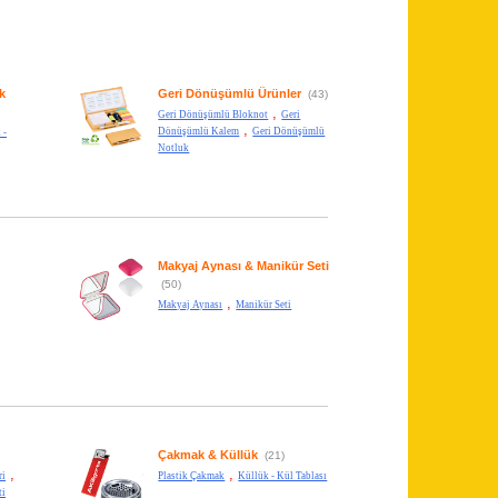
k
Geri Dönüşümlü Ürünler
(43)
,
Geri Dönüşümlü Bloknot
Geri
,
Dönüşümlü Kalem
Geri Dönüşümlü
 -
Notluk
Makyaj Aynası & Manikür Seti
(50)
,
Makyaj Aynası
Manikür Seti
Çakmak & Küllük
(21)
,
,
ri
Plastik Çakmak
Küllük - Kül Tablası
ti