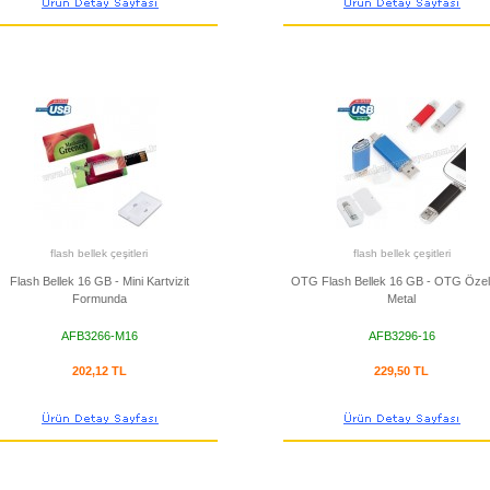
flash bellek çeşitleri
flash bellek çeşitleri
Flash Bellek 16 GB - Mini Kartvizit
OTG Flash Bellek 16 GB - OTG Özelli
Formunda
Metal
AFB3266-M16
AFB3296-16
202,12 TL
229,50 TL