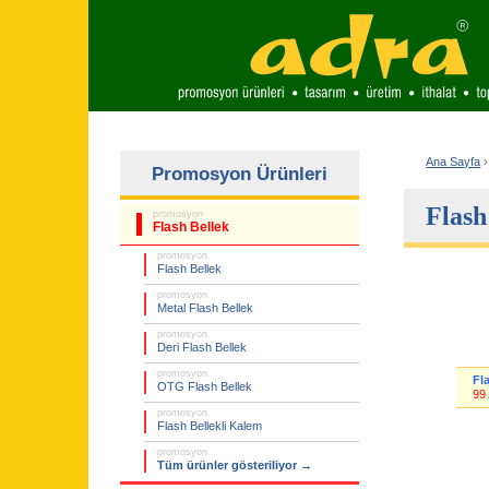
Ana Sayfa
›
Promosyon Ürünleri
Flash
promosyon
Flash Bellek
promosyon
Flash Bellek
promosyon
Metal Flash Bellek
promosyon
Deri Flash Bellek
promosyon
Fla
OTG Flash Bellek
99
promosyon
Flash Bellekli Kalem
promosyon
Tüm ürünler gösteriliyor →