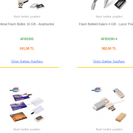
flash bellek çeşitleri
flash bellek çeşitleri
Metal Flash Bellek 16 GB - Anahtarlıklı
Flash Bellekli Kalem 4 GB - Lazer Poin
AFB3305
AFB3290-4
241,58 TL
382,50 TL
flash bellek çeşitleri
flash bellek çeşitleri