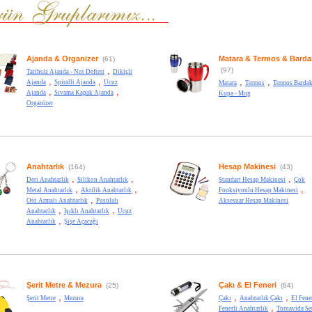
Ajanda & Organizer
Matara & Termos & Barda
(61)
,
(97)
Tarihsiz Ajanda - Not Defteri
Dikişli
,
,
,
,
Ajanda
Spiralli Ajanda
Ucuz
Matara
Termos
Termos Bardak
,
,
Ajanda
Sıvama Kapak Ajanda
Kupa - Mug
Organizer
Anahtarlık
Hesap Makinesi
(164)
(43)
,
,
,
Deri Anahtarlık
Silikon Anahtarlık
Standart Hesap Makinesi
Çok
,
,
,
Metal Anahtarlık
Akrilik Anahtarlık
Fonksiyonlu Hesap Makinesi
,
Oto Armalı Anahtarlık
Pusulalı
Aksesuar Hesap Makinesi
,
,
Anahtarlık
Işıklı Anahtarlık
Ucuz
,
Anahtarlık
Şişe Açacağı
Şerit Metre & Mezura
Çakı & El Feneri
(25)
(84)
,
,
,
Şerit Metre
Mezura
Çakı
Anahtarlık Çakı
El Fene
,
Fenerli Anahtarlık
Tornavida Se