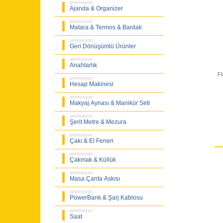
promosyon
Ajanda & Organizer
promosyon
Matara & Termos & Bardak
promosyon
Geri Dönüşümlü Ürünler
promosyon
Anahtarlık
Fl
promosyon
Hesap Makinesi
promosyon
Makyaj Aynası & Manikür Seti
promosyon
Şerit Metre & Mezura
promosyon
Çakı & El Feneri
promosyon
Çakmak & Küllük
promosyon
Masa Çanta Askısı
promosyon
PowerBank & Şarj Kablosu
promosyon
Saat