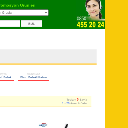
romosyon Ürünleri
osyon
promosyon
h Bellek
Flash Bellekli Kalem
5
Toplam
Sayfa
1
-
20
Arası ürünler