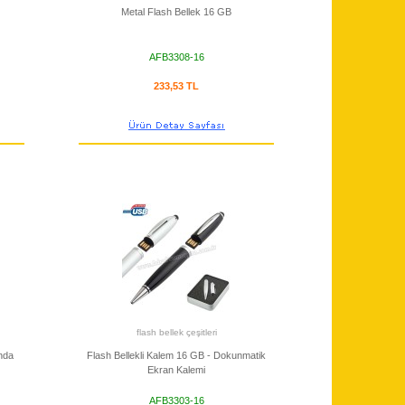
Metal Flash Bellek 16 GB
AFB3308-16
233,53 TL
flash bellek çeşitleri
nda
Flash Bellekli Kalem 16 GB - Dokunmatik
Ekran Kalemi
AFB3303-16