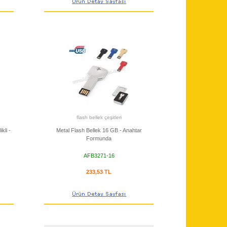
flash bellek çeşitleri
kli -
Metal Flash Bellek 16 GB - Anahtar
Formunda
AFB3271-16
233,53 TL