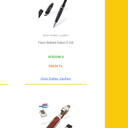
flash bellek çeşitleri
Flash Bellekli Kalem 8 GB
AFB3298-8
434,04 TL