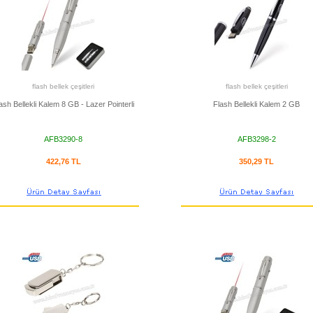
flash bellek çeşitleri
flash bellek çeşitleri
ash Bellekli Kalem 8 GB - Lazer Pointerli
Flash Bellekli Kalem 2 GB
AFB3290-8
AFB3298-2
422,76 TL
350,29 TL