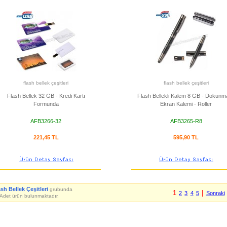
flash bellek çeşitleri
flash bellek çeşitleri
Flash Bellek 32 GB - Kredi Kartı
Flash Bellekli Kalem 8 GB - Dokunma
Formunda
Ekran Kalemi - Roller
AFB3266-32
AFB3265-R8
221,45 TL
595,90 TL
sh Bellek Çeşitleri
grubunda
1
|
2
3
4
5
Sonraki
Adet ürün bulunmaktadır.