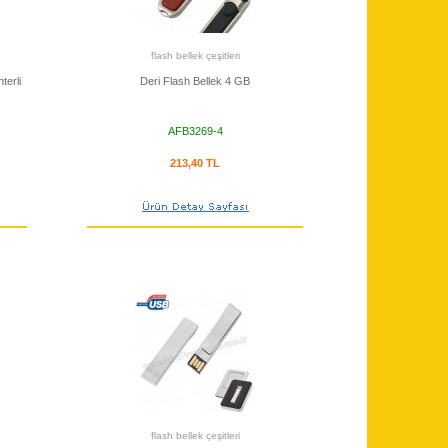
flash bellek çeşitleri
terli
Deri Flash Bellek 4 GB
AFB3269-4
213,40 TL
flash bellek çeşitleri