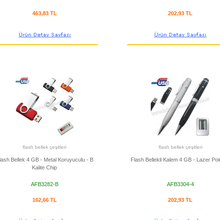
463,83 TL
202,93 TL
flash bellek çeşitleri
flash bellek çeşitleri
lash Bellek 4 GB - Metal Koruyuculu - B
Flash Bellekli Kalem 4 GB - Lazer Poin
Kalite Chip
AFB3282-B
AFB3304-4
162,66 TL
202,93 TL