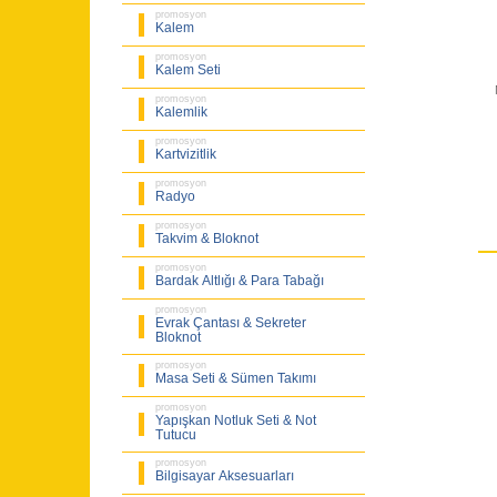
promosyon
Kalem
promosyon
Kalem Seti
promosyon
Kalemlik
promosyon
Kartvizitlik
promosyon
Radyo
promosyon
Takvim & Bloknot
promosyon
Bardak Altlığı & Para Tabağı
promosyon
Evrak Çantası & Sekreter
Bloknot
promosyon
Masa Seti & Sümen Takımı
promosyon
Yapışkan Notluk Seti & Not
Tutucu
promosyon
Bilgisayar Aksesuarları