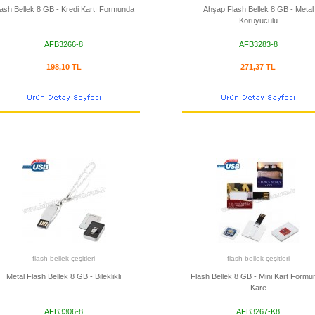
lash Bellek 8 GB - Kredi Kartı Formunda
Ahşap Flash Bellek 8 GB - Metal
Koruyuculu
AFB3266-8
AFB3283-8
198,10 TL
271,37 TL
flash bellek çeşitleri
flash bellek çeşitleri
Metal Flash Bellek 8 GB - Bileklikli
Flash Bellek 8 GB - Mini Kart Formu
Kare
AFB3306-8
AFB3267-K8