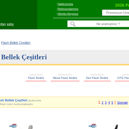
-
Hakkımızda
2026 P
-
Referanslarımız
-
Hizmet Akışımız
Flash Bellek Çeşitleri
 Bellek Çeşitleri
promosyon
promosyon
promosyon
prom
Flash Bellek
Metal Flash Bellek
Deri Flash Bellek
OTG Flas
sh Bellek Çeşitleri
grubunda
1
|
2
3
4
5
Sonraki
Adet ürün bulunmaktadır.