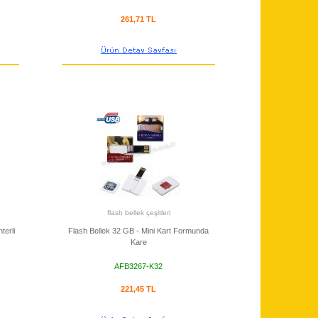
261,71 TL
flash bellek çeşitleri
terli
Flash Bellek 32 GB - Mini Kart Formunda
Kare
AFB3267-K32
221,45 TL