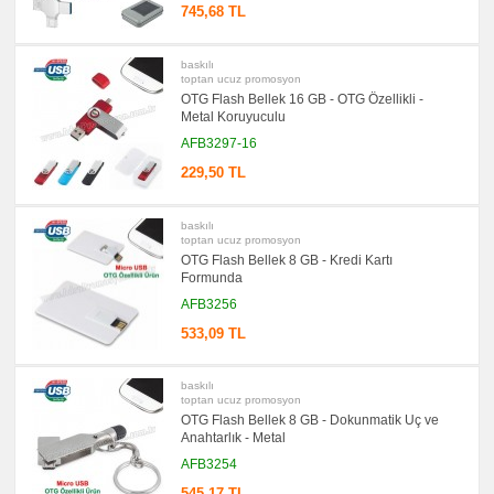
745,68 TL
Çantası
&
Sekreter
Bloknot
baskılı
toptan ucuz promosyon
promosyon
Masa
OTG Flash Bellek 16 GB - OTG Özellikli -
Seti
Metal Koruyuculu
&
Sümen
AFB3297-16
Takımı
229,50 TL
promosyon
Yapışkan
Notluk
Seti
baskılı
&
toptan ucuz promosyon
Not
OTG Flash Bellek 8 GB - Kredi Kartı
Tutucu
Formunda
promosyon
AFB3256
Bilgisayar
Aksesuarları
533,09 TL
promosyon
Diğer
Ürünler
baskılı
toptan ucuz promosyon
OTG Flash Bellek 8 GB - Dokunmatik Uç ve
Anahtarlık - Metal
AFB3254
545,17 TL