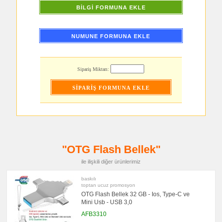
Şarj
BİLGİ FORMUNA EKLE
Kablosu
promosyon
Saat
NUMUNE FORMUNA EKLE
promosyon
Kalem
promosyon
Kalem
Sipariş Miktarı:
Seti
promosyon
Kalemlik
promosyon
Kartvizitlik
promosyon
Radyo
promosyon
Takvim
"OTG Flash Bellek"
&
Bloknot
ile ilişkili diğer ürünlerimiz
promosyon
Bardak
baskılı
Altlığı
toptan ucuz promosyon
&
OTG Flash Bellek 32 GB - Ios, Type-C ve
Para
Mini Usb - USB 3,0
Tabağı
AFB3310
promosyon
Evrak