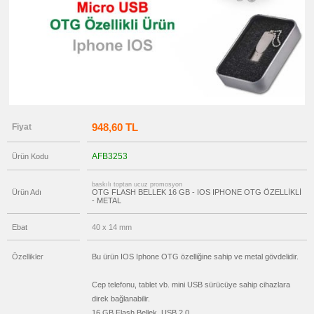
OTG
Flash
Bellek
promosyon
Flash
Bellekli
Kalem
promosyon
Tüm
Ürünleri
Gör
→
948,60 TL
Fiyat
promosyon
Ajanda
&
AFB3253
Ürün Kodu
Organizer
promosyon
baskılı toptan ucuz promosyon
Matara
Ürün Adı
OTG FLASH BELLEK 16 GB - IOS IPHONE OTG ÖZELLİKLİ
&
- METAL
Termos
&
Bardak
Ebat
40 x 14 mm
promosyon
Geri
Özellikler
Bu ürün IOS Iphone OTG özelliğine sahip ve metal gövdelidir.
Dönüşümlü
Ürünler
Cep telefonu, tablet vb. mini USB sürücüye sahip cihazlara
promosyon
Anahtarlık
direk bağlanabilir.
promosyon
16 GB Flash Bellek, USB 2.0