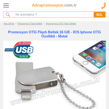
Adrapromosyon
.com.tr
Ana Sayfa
Hakkımızda
Referanslarımız
Ana Sayfa
›
Promosyon Flash Bellek
›
Promosyon OTG Flash Bellek
Kurumsal Hizmet Akışımız
Promosyon OTG Flash Bellek 16 GB - IOS Iphone OTG
Özellikli - Metal
Promosyon
Ürünleri
promosyon
Flash
Bellek
promosyon
Flash
Bellek
promosyon
Metal
Flash
Bellek
promosyon
Deri
Flash
Bellek
promosyon