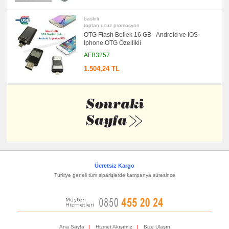
baskılı
toptan ucuz promosyon
OTG Flash Bellek 16 GB - Android ve IOS
Iphone OTG Özellikli
AFB3257
1.504,24 TL
Ücretsiz Kargo
Türkiye geneli tüm siparişlerde kampanya süresince
Ana Sayfa
|
Hizmet Akışımız
|
Bize Ulaşın