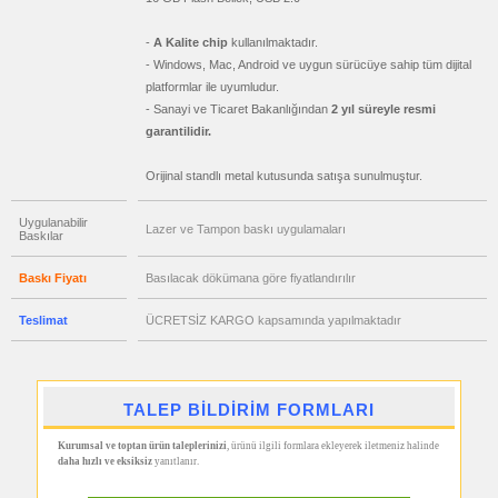
Hesap
Makinesi
-
A Kalite chip
kullanılmaktadır.
promosyon
Makyaj
- Windows, Mac, Android ve uygun sürücüye sahip tüm dijital
Aynası
platformlar ile uyumludur.
&
Manikür
- Sanayi ve Ticaret Bakanlığından
2 yıl süreyle resmi
Seti
garantilidir.
promosyon
Şerit
Orijinal standlı metal kutusunda satışa sunulmuştur.
Metre
&
Mezura
Uygulanabilir
Lazer ve Tampon baskı uygulamaları
Baskılar
promosyon
Çakı
&
El
Baskı Fiyatı
Basılacak dökümana göre fiyatlandırılır
Feneri
Teslimat
ÜCRETSİZ KARGO kapsamında yapılmaktadır
promosyon
Çakmak
&
Küllük
promosyon
Masa
TALEP BİLDİRİM FORMLARI
Çanta
Askısı
Kurumsal ve toptan ürün taleplerinizi
, ürünü ilgili formlara ekleyerek iletmeniz halinde
promosyon
daha hızlı ve eksiksiz
yanıtlanır.
PowerBank
&