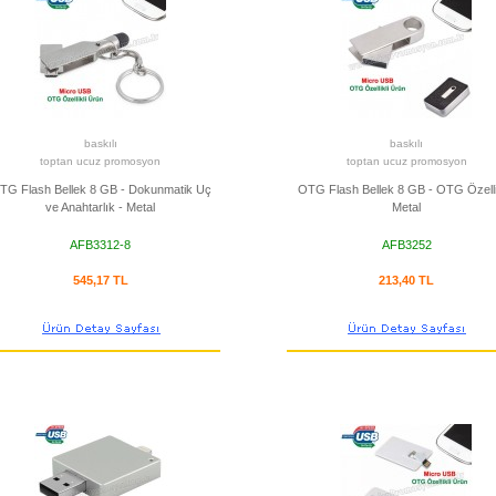
baskılı
baskılı
toptan ucuz promosyon
toptan ucuz promosyon
TG Flash Bellek 8 GB - Dokunmatik Uç
OTG Flash Bellek 8 GB - OTG Özellik
ve Anahtarlık - Metal
Metal
AFB3312-8
AFB3252
545,17 TL
213,40 TL