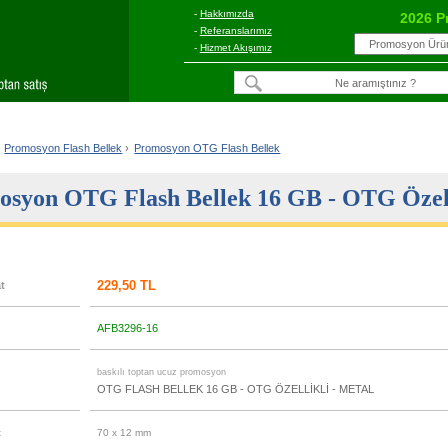
-
Hakkımızda
2026 P
-
Referanslarımız
-
Hizmet Akışımız
Promosyon Flash Bellek
›
Promosyon OTG Flash Bellek
syon OTG Flash Bellek 16 GB - OTG Özell
229,50 TL
at
AFB3296-16
u
baskılı toptan ucuz promosyon
OTG FLASH BELLEK 16 GB - OTG ÖZELLİKLİ - METAL
t
70 x 12 mm