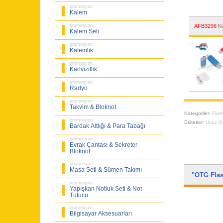
promosyon
Kalem
AFB3296
Ko
promosyon
Kalem Seti
promosyon
Kalemlik
promosyon
Kartvizitlik
promosyon
Radyo
promosyon
Takvim & Bloknot
Kategoriler:
Flas
promosyon
Etiketler:
Ucuz Ot
Bardak Altlığı & Para Tabağı
promosyon
Evrak Çantası & Sekreter
Bloknot
promosyon
Masa Seti & Sümen Takımı
"OTG Fla
promosyon
Yapışkan Notluk Seti & Not
Tutucu
promosyon
Bilgisayar Aksesuarları