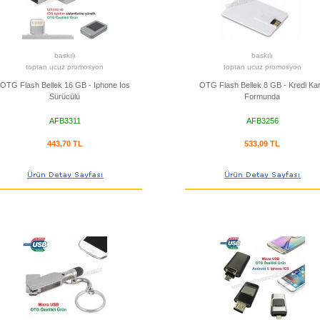
baskılı
baskılı
toptan ucuz promosyon
toptan ucuz promosyon
OTG Flash Bellek 16 GB - Iphone Ios
OTG Flash Bellek 8 GB - Kredi Kar
Sürücülü
Formunda
AFB3311
AFB3256
443,70 TL
533,09 TL