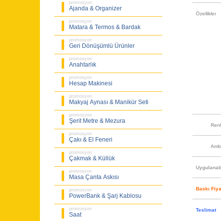
promosyon
Ajanda & Organizer
Özellikler
promosyon
Matara & Termos & Bardak
promosyon
Geri Dönüşümlü Ürünler
promosyon
Anahtarlık
promosyon
Hesap Makinesi
promosyon
Makyaj Aynası & Manikür Seti
promosyon
Şerit Metre & Mezura
Ren
promosyon
Çakı & El Feneri
Amb
promosyon
Çakmak & Küllük
Uygulanabi
promosyon
Masa Çanta Askısı
Baskı Fiya
promosyon
PowerBank & Şarj Kablosu
promosyon
Teslimat
Saat