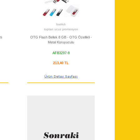
baskılı
toptan ucuz promosyon
tı
OTG Flash Bellek 8 GB - OTG Özellikli -
Metal Koruyuculu
AFB3297-8
213,40 TL