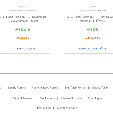
baskılı
baskılı
toptan ucuz promosyon
toptan ucuz promosyon
OTG Flash Bellek 16 GB - Dokunmatik
OTG Flash Bellek 16 GB - Android v
Uç ve Anahtarlık - Metal
Iphone OTG Özellikli
AFB3312-16
AFB3257
260,91 TL
1.504,24 TL
a
|
Sipariş Formu
|
Numune Talep Formu
|
Bilgi Talep Formu
|
Sipariş Takibi
|
Müşteri Hizmetleri
|
Site Haritası
|
Hizmet Akışımız
|
Bize Ulaşın
Hakkımızda
|
Referanslarımız