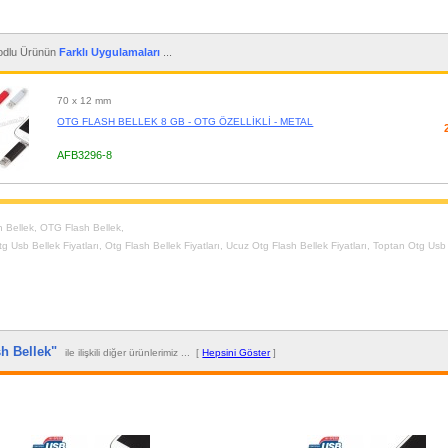
dlu Ürünün
Farklı Uygulamaları
...
70 x 12 mm
OTG FLASH BELLEK 8 GB - OTG ÖZELLİKLİ - METAL
AFB3296-8
h Bellek
,
OTG Flash Bellek
,
g Usb Bellek Fiyatları
,
Otg Flash Bellek Fiyatları
,
Ucuz Otg Flash Bellek Fiyatları
,
Toptan Otg Usb B
sh Bellek"
ile ilişkili diğer ürünlerimiz ... [
Hepsini Göster
]