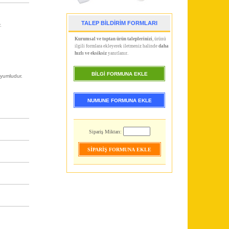
TALEP BİLDİRİM FORMLARI
.
Kurumsal ve toptan ürün taleplerinizi
, ürünü
ilgili formlara ekleyerek iletmeniz halinde
daha
hızlı ve eksiksiz
yanıtlanır.
BİLGİ FORMUNA EKLE
uyumludur.
NUMUNE FORMUNA EKLE
Sipariş Miktarı: