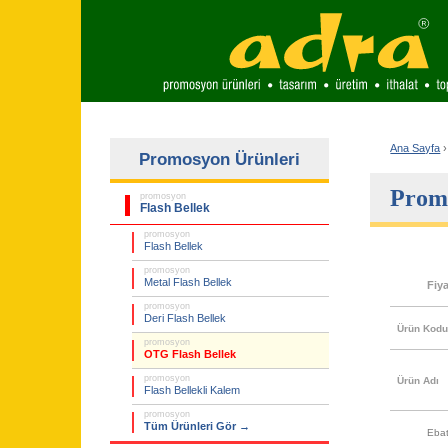
Ana Sayfa
›
Promosyon Ürünleri
Promo
promosyon
Flash Bellek
promosyon
Flash Bellek
promosyon
Metal Flash Bellek
Fiy
promosyon
Deri Flash Bellek
Ürün Kod
promosyon
OTG Flash Bellek
promosyon
Ürün Adı
Flash Bellekli Kalem
promosyon
Tüm Ürünleri Gör →
Eba