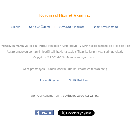
Kurumsal Hizmet Akışımız
|
|
|
Sipariş
Satış ve Ödeme
Sevkiyat / Teslimat
Baskı Uygulamaları
Promosyon marka ve logosu, Adra Promosyon Ürünleri Ltd. Şti.'nin tescilli markasıdır. Her hakkı sak
Adrapromosyon.com.tr'nin içeriği telif hakkına tabidir. Ticari kullanımı yazılı izin gerektirir.
Copyright © 2001-2026 Adrapromosyon.com.tr
Adra promosyon ürünleri tasarım, üretim, ithalat ve toptan satış
Hizmet Akışımız
|
Gizlilik Politikamız
Son Güncelleme Tarihi: 5 Ağustos 2026 Çarşamba