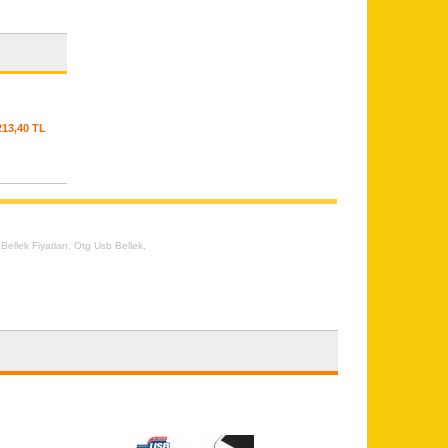
213,40 TL
ellek Fiyatları
,
Otg Usb Bellek
,