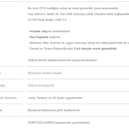
Bu ürün OTG özelliğine sahip ve metal gövdelidir. (renk seçeneklidir)
Cep telefonu, tablet vb. mini USB sürücüye sahip cihazlara direk bağlanabilir
16 GB Flash Bellek, USB 2.0
-
A Kalite chip
ile üretilmektedir.
-
Tam kapasite
kullanılır.
- Windows, Mac, Android ve uygun sürücüye sahip tüm dijital platformlar ile 
- Sanayi ve Ticaret Bakanlığından
2 yıl süreyle resmi garantilidir.
Orijinal standlı plastik kutusunda satışa sunulmuştur.
k
Resimdeki renkler esasdır
alaj
Orijinal ambalajında
lir Baskılar
Lazer, Tampon ve UV baskı uygulamaları
tı
Basılacak dökümana göre fiyatlandırılır
ÜCRETSİZ KARGO kapsamında yapılmaktadır