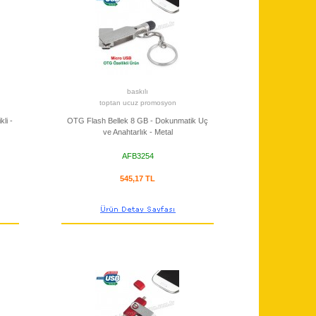
baskılı
toptan ucuz promosyon
li -
OTG Flash Bellek 8 GB - Dokunmatik Uç
ve Anahtarlık - Metal
AFB3254
545,17 TL