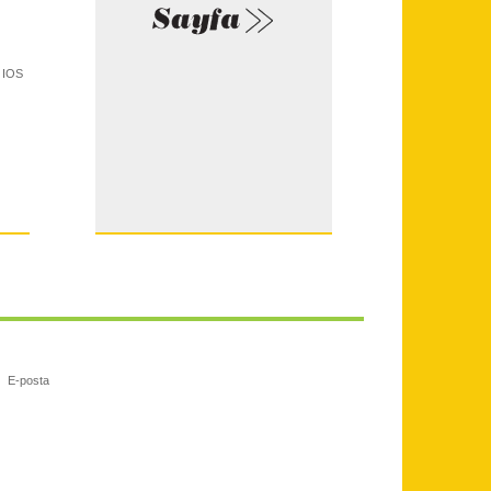
e IOS
E-posta