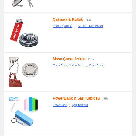
Çakmak & Küllük
(21)
,
Plastik Çakmak
Küllük - Kül Tablası
Masa Çanta Askısı
(10)
,
Çanta Askısı Katlanabilir
Çanta Askısı
PowerBank & Şarj Kablosu
(56)
,
PowerBank
Şarj Kablosu