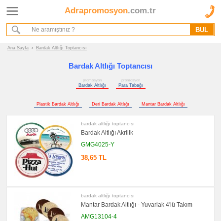
Adrapromosyon
.com.tr
Ana Sayfa
Hakkımızda
Referanslarımız
Ana Sayfa
›
Bardak Altlığı Toptancısı
Kurumsal Hizmet Akışımız
Bardak Altlığı Toptancısı
promosyon
promosyon
Promosyon
Bardak Altlığı
Para Tabağı
Ürünleri
Plastik Bardak Altlığı
Deri Bardak Altlığı
Mantar Bardak Altlığı
promosyon
Bardak
Altlığı
bardak altlığı toptancısı
&
Bardak Altlığı Akrilik
Para
Tabağı
GMG4025-Y
promosyon
38,65 TL
Bardak
Altlığı
promosyon
Para
Tabağı
bardak altlığı toptancısı
promosyon
Mantar Bardak Altlığı - Yuvarlak 4'lü Takım
Tüm
Ürünleri
AMG13104-4