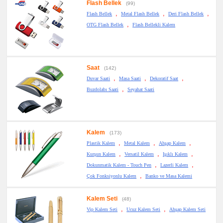
Flash Bellek
(99)
,
,
,
Flash Bellek
Metal Flash Bellek
Deri Flash Bellek
,
OTG Flash Bellek
Flash Bellekli Kalem
Saat
(142)
,
,
,
Duvar Saati
Masa Saati
Dekoratif Saat
,
Buzdolabı Saati
Seyahat Saati
Kalem
(173)
,
,
,
Plastik Kalem
Metal Kalem
Ahşap Kalem
,
,
,
Kurşun Kalem
Versatil Kalem
Işıklı Kalem
,
,
Dokunmatik Kalem - Touch Pen
Lazerli Kalem
,
Çok Fonksiyonlu Kalem
Banko ve Masa Kalemi
Kalem Seti
(48)
,
,
Vip Kalem Seti
Ucuz Kalem Seti
Ahşap Kalem Seti