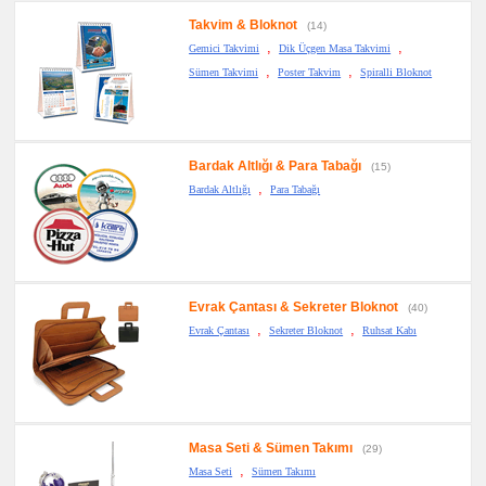
Takvim & Bloknot
(14)
,
,
Gemici Takvimi
Dik Üçgen Masa Takvimi
,
,
Sümen Takvimi
Poster Takvim
Spiralli Bloknot
Bardak Altlığı & Para Tabağı
(15)
,
Bardak Altlığı
Para Tabağı
Evrak Çantası & Sekreter Bloknot
(40)
,
,
Evrak Çantası
Sekreter Bloknot
Ruhsat Kabı
Masa Seti & Sümen Takımı
(29)
,
Masa Seti
Sümen Takımı