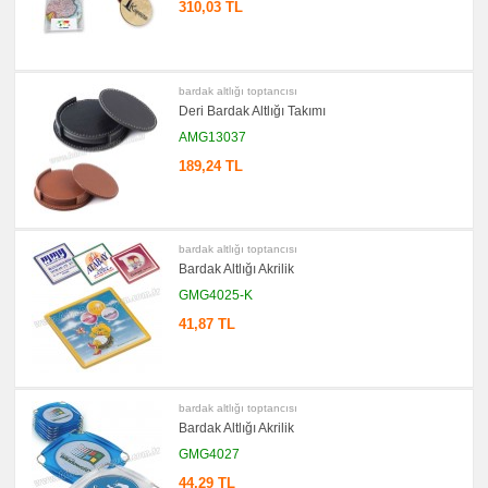
310,03 TL
Metre
&
Mezura
promosyon
Çakı
&
bardak altlığı toptancısı
El
Deri Bardak Altlığı Takımı
Feneri
AMG13037
promosyon
Çakmak
189,24 TL
&
Küllük
promosyon
Masa
Çanta
bardak altlığı toptancısı
Askısı
Bardak Altlığı Akrilik
promosyon
GMG4025-K
PowerBank
&
41,87 TL
Şarj
Kablosu
promosyon
Flash
Bellek
bardak altlığı toptancısı
promosyon
Bardak Altlığı Akrilik
Saat
GMG4027
promosyon
Kalem
44,29 TL