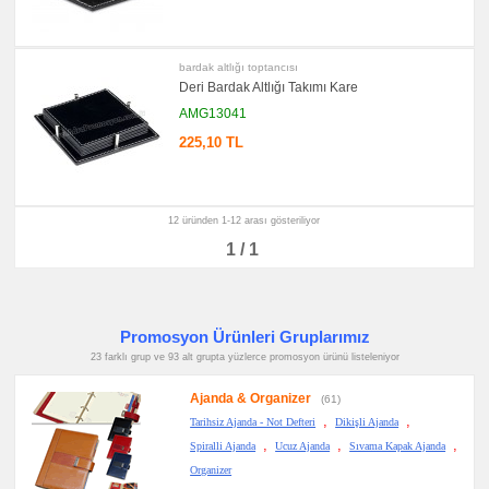
Seti
&
Not
Tutucu
bardak altlığı toptancısı
promosyon
Deri Bardak Altlığı Takımı Kare
Bilgisayar
Aksesuarları
AMG13041
promosyon
225,10 TL
Diğer
Ürünler
12 üründen 1-12 arası gösteriliyor
1 / 1
Promosyon Ürünleri Gruplarımız
23 farklı grup ve 93 alt grupta yüzlerce promosyon ürünü listeleniyor
Ajanda & Organizer
(61)
,
,
Tarihsiz Ajanda - Not Defteri
Dikişli Ajanda
,
,
,
Spiralli Ajanda
Ucuz Ajanda
Sıvama Kapak Ajanda
Organizer