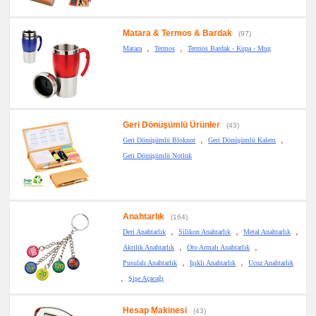
Matara & Termos & Bardak
(97)
,
,
Matara
Termos
Termos Bardak - Kupa - Mug
Geri Dönüşümlü Ürünler
(43)
,
,
Geri Dönüşümlü Bloknot
Geri Dönüşümlü Kalem
Geri Dönüşümlü Notluk
Anahtarlık
(164)
,
,
,
Deri Anahtarlık
Silikon Anahtarlık
Metal Anahtarlık
,
,
Akrilik Anahtarlık
Oto Armalı Anahtarlık
,
,
Pusulalı Anahtarlık
Işıklı Anahtarlık
Ucuz Anahtarlık
,
Şişe Açacağı
Hesap Makinesi
(43)