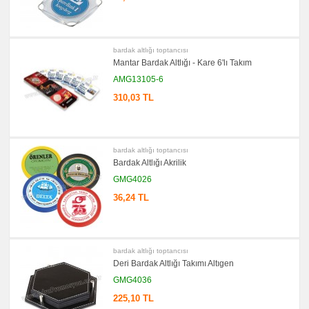
promosyon
Kalem
Seti
promosyon
bardak altlığı toptancısı
Kalemlik
Mantar Bardak Altlığı - Kare 6'lı Takım
promosyon
AMG13105-6
Kartvizitlik
310,03 TL
promosyon
Radyo
promosyon
Takvim
&
Bloknot
bardak altlığı toptancısı
Bardak Altlığı Akrilik
promosyon
Evrak
GMG4026
Çantası
&
36,24 TL
Sekreter
Bloknot
promosyon
Masa
Seti
bardak altlığı toptancısı
&
Sümen
Deri Bardak Altlığı Takımı Altıgen
Takımı
GMG4036
promosyon
Yapışkan
225,10 TL
Notluk