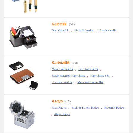
Kalemlik
(51)
,
,
Deri Kalemlik
Ahşap Kalemlik
Ucuz Kalemlik
Kartvizitlik
(80)
,
,
Metal Kartvizitlik
Deri Kartvizitlik
,
,
Hesap Makineli Kartvizitlik
Kartvizitlik Seti
,
Ucuz Kartvizitlik
Masaüstü Kartvizitlik
Radyo
(15)
,
,
Mini Radyo
Işıklı & Fenerli Radyo
Kalemlik Radyo
,
Ahşap Radyo