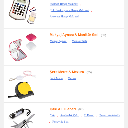
,
Standart Hesap Makinesi
,
Çok Fonksiyonlu Hesap Makinesi
Aksesuar Hesap Makinesi
Makyaj Aynası & Manikür Seti
(50)
,
Makyaj Aynası
Manikür Seti
Şerit Metre & Mezura
(25)
,
Şerit Metre
Mezura
Çakı & El Feneri
(84)
,
,
,
Çakı
Anahtarlık Çakı
El Feneri
Fenerli Anahtarlık
,
Tornavida Seti