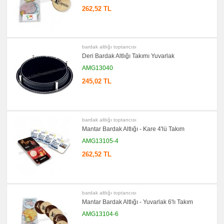
Gör
→
262,52 TL
promosyon
Ajanda
&
Organizer
bardak altlığı toptancısı
promosyon
Deri Bardak Altlığı Takımı Yuvarlak
Matara
&
AMG13040
Termos
&
245,02 TL
Bardak
promosyon
Geri
Dönüşümlü
Ürünler
bardak altlığı toptancısı
promosyon
Mantar Bardak Altlığı - Kare 4'lü Takım
Anahtarlık
AMG13105-4
promosyon
Hesap
262,52 TL
Makinesi
promosyon
Makyaj
Aynası
&
bardak altlığı toptancısı
Manikür
Mantar Bardak Altlığı - Yuvarlak 6'lı Takım
Seti
AMG13104-6
promosyon
Şerit