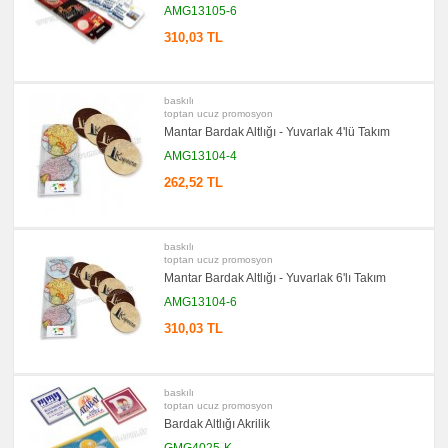
Seti
AMG13105-6
&
Not
310,03 TL
Tutucu
promosyon
Bilgisayar
Aksesuarları
baskılı
toptan ucuz promosyon
promosyon
Mantar Bardak Altlığı - Yuvarlak 4'lü Takım
Diğer
Ürünler
AMG13104-4
262,52 TL
baskılı
toptan ucuz promosyon
Mantar Bardak Altlığı - Yuvarlak 6'lı Takım
AMG13104-6
310,03 TL
baskılı
toptan ucuz promosyon
Bardak Altlığı Akrilik
GMG4025-K