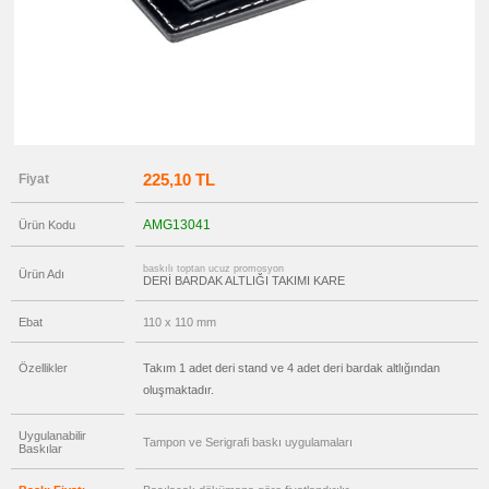
Gör
→
promosyon
Ajanda
&
Organizer
promosyon
Matara
&
Termos
&
225,10 TL
Fiyat
Bardak
promosyon
Geri
AMG13041
Ürün Kodu
Dönüşümlü
Ürünler
baskılı toptan ucuz promosyon
Ürün Adı
promosyon
DERİ BARDAK ALTLIĞI TAKIMI KARE
Anahtarlık
promosyon
Ebat
110 x 110 mm
Hesap
Makinesi
Özellikler
Takım 1 adet deri stand ve 4 adet deri bardak altlığından
promosyon
Makyaj
oluşmaktadır.
Aynası
&
Manikür
Uygulanabilir
Seti
Tampon ve Serigrafi baskı uygulamaları
Baskılar
promosyon
Şerit