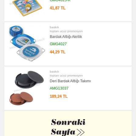
41,87 TL
baskılı
toptan ucuz promosyon
Bardak Altlığı Akrilik
GMG4027
44,29 TL
baskılı
toptan ucuz promosyon
Deri Bardak Altlığı Takımı
AMG13037
189,24 TL