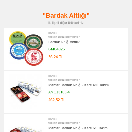
promosyon
Kalem
Seti
"Bardak Altlığı"
promosyon
Kalemlik
ile ilişkili diğer ürünlerimiz
promosyon
baskılı
Kartvizitlik
toptan ucuz promosyon
Bardak Altlığı Akrilik
promosyon
Radyo
GMG4026
promosyon
Takvim
36,24 TL
&
Bloknot
promosyon
Evrak
baskılı
Çantası
toptan ucuz promosyon
&
Mantar Bardak Altlığı - Kare 4'lü Takım
Sekreter
Bloknot
AMG13105-4
promosyon
262,52 TL
Masa
Seti
&
Sümen
Takımı
baskılı
toptan ucuz promosyon
promosyon
Yapışkan
Mantar Bardak Altlığı - Kare 6'lı Takım
Notluk