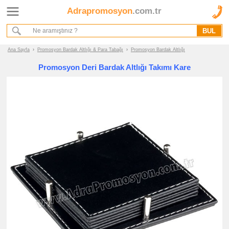
Adrapromosyon
.com.tr
Ana Sayfa
Hakkımızda
Referanslarımız
Ana Sayfa
›
Promosyon Bardak Altlığı & Para Tabağı
›
Promosyon Bardak Altlığı
Kurumsal Hizmet Akışımız
Promosyon Deri Bardak Altlığı Takımı Kare
Promosyon
Ürünleri
promosyon
Bardak
Altlığı
&
Para
Tabağı
promosyon
Bardak
Altlığı
promosyon
Para
Tabağı
promosyon
Tüm
Ürünleri