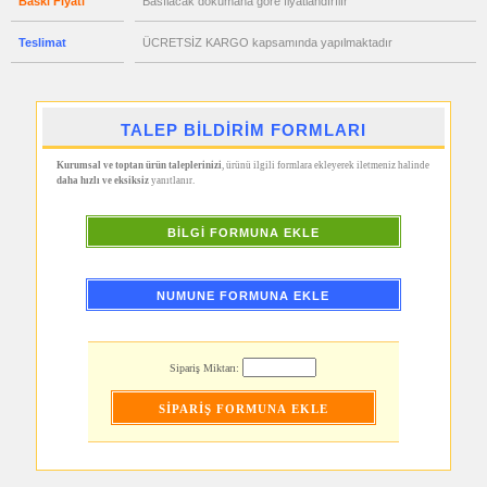
Baskı Fiyatı
Basılacak dökümana göre fiyatlandırılır
Metre
&
Mezura
Teslimat
ÜCRETSİZ KARGO kapsamında yapılmaktadır
promosyon
Çakı
&
El
Feneri
TALEP BİLDİRİM FORMLARI
promosyon
Çakmak
Kurumsal ve toptan ürün taleplerinizi
, ürünü ilgili formlara ekleyerek iletmeniz halinde
&
daha hızlı ve eksiksiz
yanıtlanır.
Küllük
promosyon
Masa
BİLGİ FORMUNA EKLE
Çanta
Askısı
promosyon
PowerBank
NUMUNE FORMUNA EKLE
&
Şarj
Kablosu
promosyon
Sipariş Miktarı:
Flash
Bellek
promosyon
Saat
promosyon
Kalem