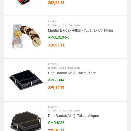
262,52 TL
baskılı
toptan ucuz promosyon
Mantar Bardak Altlığı - Yuvarlak 6'lı Takım
AMG13104-6
310,03 TL
baskılı
toptan ucuz promosyon
Deri Bardak Altlığı Takımı Kare
AMG13041
225,10 TL
baskılı
toptan ucuz promosyon
Deri Bardak Altlığı Takımı Altıgen
GMG4036
225,10 TL