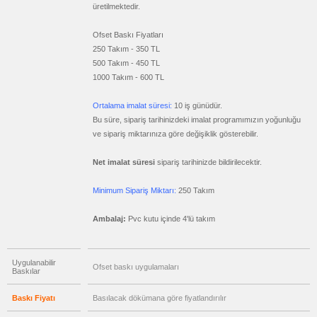
Metre
üretilmektedir.
&
Mezura
Ofset Baskı Fiyatları
promosyon
250 Takım - 350 TL
Çakı
&
500 Takım - 450 TL
El
Feneri
1000 Takım - 600 TL
promosyon
Çakmak
Ortalama imalat süresi:
10 iş günüdür.
&
Bu süre, sipariş tarihinizdeki imalat programımızın yoğunluğu
Küllük
ve sipariş miktarınıza göre değişiklik gösterebilir.
promosyon
Masa
Çanta
Net imalat süresi
sipariş tarihinizde bildirilecektir.
Askısı
promosyon
Minimum Sipariş Miktarı:
250 Takım
PowerBank
&
Şarj
Ambalaj:
Pvc kutu içinde 4'lü takım
Kablosu
promosyon
Flash
Bellek
Uygulanabilir
Ofset baskı uygulamaları
Baskılar
promosyon
Saat
Baskı Fiyatı
Basılacak dökümana göre fiyatlandırılır
promosyon
Kalem