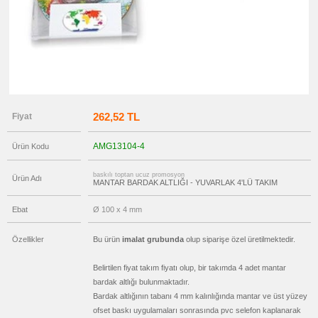
Gör
→
promosyon
Ajanda
&
Organizer
promosyon
Matara
&
Termos
&
262,52 TL
Fiyat
Bardak
promosyon
Geri
AMG13104-4
Ürün Kodu
Dönüşümlü
Ürünler
baskılı toptan ucuz promosyon
Ürün Adı
promosyon
MANTAR BARDAK ALTLIĞI - YUVARLAK 4'LÜ TAKIM
Anahtarlık
promosyon
Ebat
Ø 100 x 4 mm
Hesap
Makinesi
Özellikler
Bu ürün
imalat grubunda
olup siparişe özel üretilmektedir.
promosyon
Makyaj
Aynası
Belirtilen fiyat takım fiyatı olup, bir takımda 4 adet mantar
&
Manikür
bardak altlığı bulunmaktadır.
Seti
Bardak altlığının tabanı 4 mm kalınlığında mantar ve üst yüzey
promosyon
ofset baskı uygulamaları sonrasında pvc selefon kaplanarak
Şerit