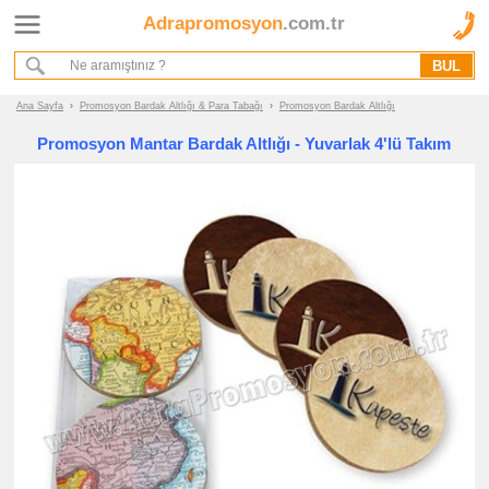
Adrapromosyon
.com.tr
Ana Sayfa
Hakkımızda
Referanslarımız
Ana Sayfa
›
Promosyon Bardak Altlığı & Para Tabağı
›
Promosyon Bardak Altlığı
Kurumsal Hizmet Akışımız
Promosyon Mantar Bardak Altlığı - Yuvarlak 4'lü Takım
Promosyon
Ürünleri
promosyon
Bardak
Altlığı
&
Para
Tabağı
promosyon
Bardak
Altlığı
promosyon
Para
Tabağı
promosyon
Tüm
Ürünleri