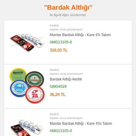
Seti
"Bardak Altlığı"
&
Not
Tutucu
ile ilişkili diğer ürünlerimiz
promosyon
baskılı
Bilgisayar
toptan ucuz promosyon
Aksesuarları
Mantar Bardak Altlığı - Kare 6'lı Takım
promosyon
Diğer
AMG13105-6
Ürünler
310,03 TL
baskılı
toptan ucuz promosyon
Bardak Altlığı Akrilik
GMG4026
36,24 TL
baskılı
toptan ucuz promosyon
Mantar Bardak Altlığı - Kare 4'lü Takım
AMG13105-4