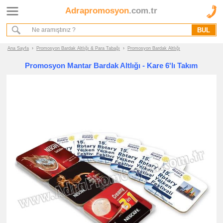
Adrapromosyon
.com.tr
Ana Sayfa
Hakkımızda
Referanslarımız
Ana Sayfa
›
Promosyon Bardak Altlığı & Para Tabağı
›
Promosyon Bardak Altlığı
Kurumsal Hizmet Akışımız
Promosyon Mantar Bardak Altlığı - Kare 6'lı Takım
Promosyon
Ürünleri
promosyon
Bardak
Altlığı
&
Para
Tabağı
promosyon
Bardak
Altlığı
promosyon
Para
Tabağı
promosyon
Tüm
Ürünleri