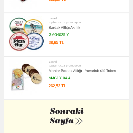
baskılı
toptan ucuz promosyon
Bardak Altlığı Akrilik
GMG4025-Y
38,65 TL
baskılı
toptan ucuz promosyon
Mantar Bardak Altlığı - Yuvarlak 4'lü Takım
AMG13104-4
262,52 TL