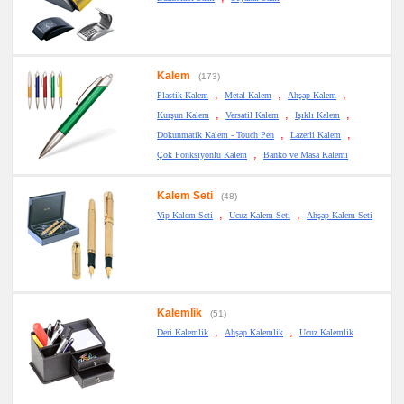
Kalem
(173)
,
,
,
Plastik Kalem
Metal Kalem
Ahşap Kalem
,
,
,
Kurşun Kalem
Versatil Kalem
Işıklı Kalem
,
,
Dokunmatik Kalem - Touch Pen
Lazerli Kalem
,
Çok Fonksiyonlu Kalem
Banko ve Masa Kalemi
Kalem Seti
(48)
,
,
Vip Kalem Seti
Ucuz Kalem Seti
Ahşap Kalem Seti
Kalemlik
(51)
,
,
Deri Kalemlik
Ahşap Kalemlik
Ucuz Kalemlik