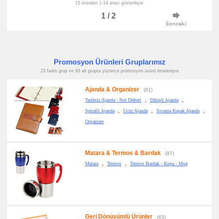
15 üründen 1-14 arası gösteriliyor
1 / 2
Promosyon Ürünleri Gruplarımız
23 farklı grup ve 93 alt grupta yüzlerce promosyon ürünü listeleniyor
Ajanda & Organizer
(61)
,
,
Tarihsiz Ajanda - Not Defteri
Dikişli Ajanda
,
,
,
Spiralli Ajanda
Ucuz Ajanda
Sıvama Kapak Ajanda
Organizer
Matara & Termos & Bardak
(97)
,
,
Matara
Termos
Termos Bardak - Kupa - Mug
Geri Dönüşümlü Ürünler
(43)