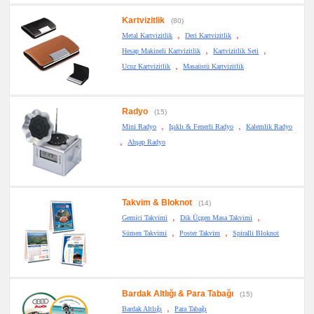
Kartvizitlik
(80)
,
,
Metal Kartvizitlik
Deri Kartvizitlik
,
,
Hesap Makineli Kartvizitlik
Kartvizitlik Seti
,
Ucuz Kartvizitlik
Masaüstü Kartvizitlik
Radyo
(15)
,
,
Mini Radyo
Işıklı & Fenerli Radyo
Kalemlik Radyo
,
Ahşap Radyo
Takvim & Bloknot
(14)
,
,
Gemici Takvimi
Dik Üçgen Masa Takvimi
,
,
Sümen Takvimi
Poster Takvim
Spiralli Bloknot
Bardak Altlığı & Para Tabağı
(15)
,
Bardak Altlığı
Para Tabağı