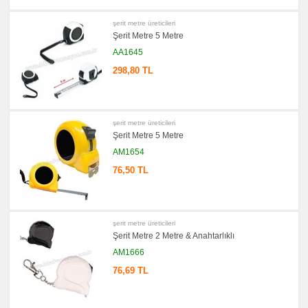
promosyon
Kartvizitlik
şerit metre üreticileri
promosyon
Şerit Metre 5 Metre
Radyo
AA1645
promosyon
Takvim
298,80 TL
&
Bloknot
promosyon
Bardak
Altlığı
&
şerit metre üreticileri
Para
Şerit Metre 5 Metre
Tabağı
AM1654
promosyon
Evrak
76,50 TL
Çantası
&
Sekreter
Bloknot
promosyon
şerit metre üreticileri
Masa
Şerit Metre 2 Metre & Anahtarlıklı
Seti
&
AM1666
Sümen
Takımı
76,69 TL
promosyon
Yapışkan
Notluk
Seti