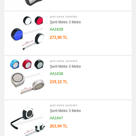
promosyon
Ajanda
&
Organizer
şerit metre üreticileri
Şerit Metre 3 Metre
promosyon
Matara
AA1639
&
Termos
273,90 TL
&
Bardak
promosyon
Geri
Dönüşümlü
şerit metre üreticileri
Ürünler
Şerit Metre 3 Metre
promosyon
Anahtarlık
AA1638
promosyon
219,12 TL
Hesap
Makinesi
promosyon
Makyaj
Aynası
şerit metre üreticileri
&
Şerit Metre 3 Metre
Manikür
Seti
AA1647
promosyon
263,94 TL
Çakı
&
El