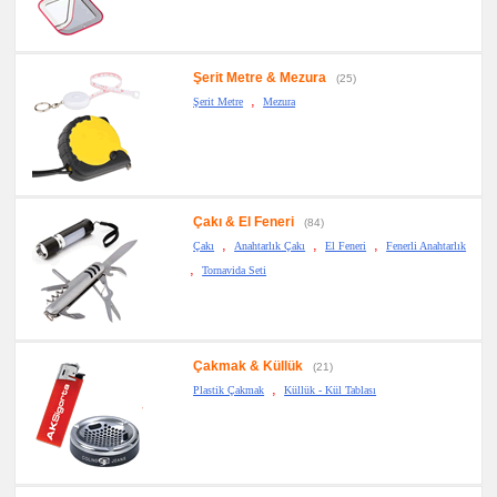
Şerit Metre & Mezura
(25)
,
Şerit Metre
Mezura
Çakı & El Feneri
(84)
,
,
,
Çakı
Anahtarlık Çakı
El Feneri
Fenerli Anahtarlık
,
Tornavida Seti
Çakmak & Küllük
(21)
,
Plastik Çakmak
Küllük - Kül Tablası