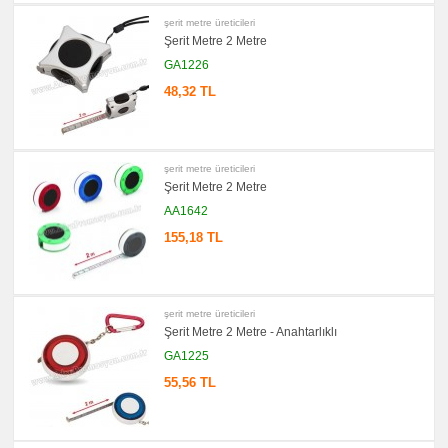
&
şerit metre üreticileri
Not
Tutucu
Şerit Metre 2 Metre
promosyon
GA1226
Bilgisayar
Aksesuarları
48,32 TL
promosyon
Diğer
Ürünler
şerit metre üreticileri
Şerit Metre 2 Metre
AA1642
155,18 TL
şerit metre üreticileri
Şerit Metre 2 Metre - Anahtarlıklı
GA1225
55,56 TL