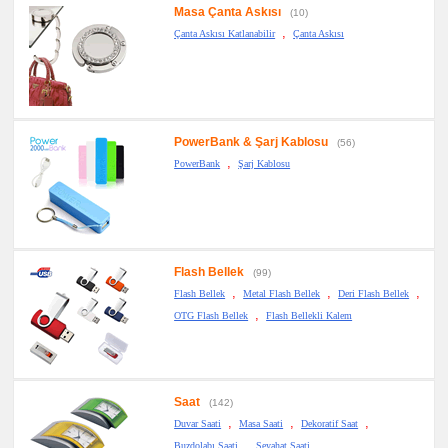
Masa Çanta Askısı
(10)
,
Çanta Askısı Katlanabilir
Çanta Askısı
PowerBank & Şarj Kablosu
(56)
,
PowerBank
Şarj Kablosu
Flash Bellek
(99)
,
,
,
Flash Bellek
Metal Flash Bellek
Deri Flash Bellek
,
OTG Flash Bellek
Flash Bellekli Kalem
Saat
(142)
,
,
,
Duvar Saati
Masa Saati
Dekoratif Saat
,
Buzdolabı Saati
Seyahat Saati