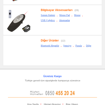
Bilgisayar Aksesuarları
(28)
,
,
,
Sunum Kalemi
Mouse Pad
Mouse
,
USB Çoğaltıcı
Aksesuarlar
Diğer Ürünler
(12)
,
,
,
Bluetooth Hoparlör
Şemsiye
Pusula
Diğer
Ücretsiz Kargo
Türkiye geneli tüm siparişlerde kampanya süresince
Ana Sayfa
|
Hizmet Akışımız
|
Bize Ulaşın