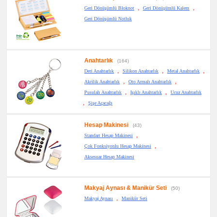
,
,
Geri Dönüşümlü Bloknot
Geri Dönüşümlü Kalem
Geri Dönüşümlü Notluk
Anahtarlık
(164)
,
,
,
Deri Anahtarlık
Silikon Anahtarlık
Metal Anahtarlık
,
,
Akrilik Anahtarlık
Oto Armalı Anahtarlık
,
,
Pusulalı Anahtarlık
Işıklı Anahtarlık
Ucuz Anahtarlık
,
Şişe Açacağı
Hesap Makinesi
(43)
,
Standart Hesap Makinesi
,
Çok Fonksiyonlu Hesap Makinesi
Aksesuar Hesap Makinesi
Makyaj Aynası & Manikür Seti
(50)
,
Makyaj Aynası
Manikür Seti