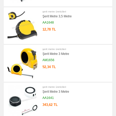
Feneri
promosyon
şerit metre üreticileri
Çakmak
&
Şerit Metre 3,5 Metre
Küllük
AA1648
promosyon
Masa
12,78 TL
Çanta
Askısı
promosyon
PowerBank
&
şerit metre üreticileri
Şarj
Şerit Metre 3 Metre
Kablosu
AM1656
promosyon
Flash
52,34 TL
Bellek
promosyon
Saat
promosyon
Kalem
şerit metre üreticileri
Şerit Metre 3 Metre
promosyon
Kalem
AA1641
Seti
343,62 TL
promosyon
Kalemlik