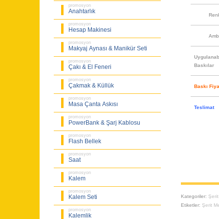
promosyon
Anahtarlık
Ren
promosyon
Hesap Makinesi
Amb
promosyon
Makyaj Aynası & Manikür Seti
Uygulanabi
promosyon
Baskılar
Çakı & El Feneri
promosyon
Çakmak & Küllük
Baskı Fiya
promosyon
Masa Çanta Askısı
Teslimat
promosyon
PowerBank & Şarj Kablosu
promosyon
Flash Bellek
promosyon
Saat
promosyon
Kalem
promosyon
Kategoriler:
Şeri
Kalem Seti
Etiketler:
Şerit Me
promosyon
Kalemlik