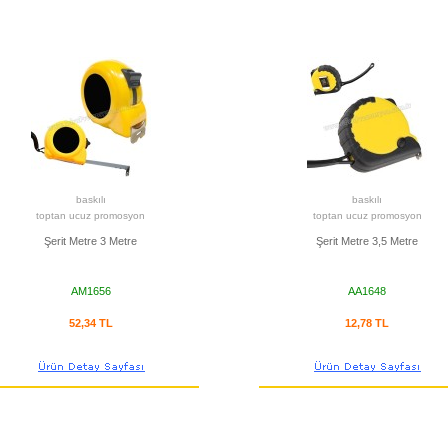
baskılı
baskılı
toptan ucuz promosyon
toptan ucuz promosyon
Şerit Metre 3 Metre
Şerit Metre 3,5 Metre
AM1656
AA1648
52,34 TL
12,78 TL