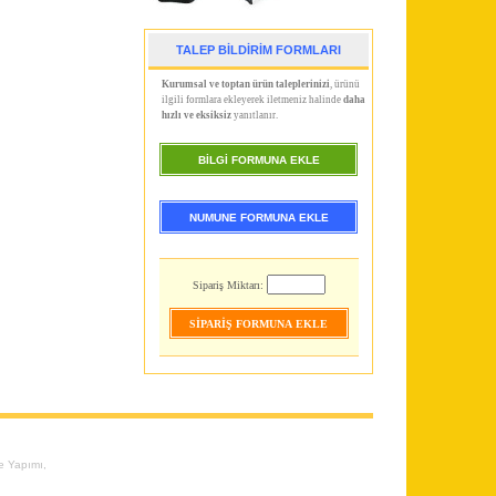
TALEP BİLDİRİM FORMLARI
Kurumsal ve toptan ürün taleplerinizi
, ürünü
ilgili formlara ekleyerek iletmeniz halinde
daha
hızlı ve eksiksiz
yanıtlanır.
BİLGİ FORMUNA EKLE
NUMUNE FORMUNA EKLE
Sipariş Miktarı:
re Yapımı
,