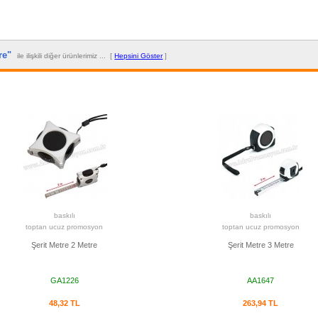
tre"
ile ilişkili diğer ürünlerimiz ... [
Hepsini Göster
]
baskılı
baskılı
toptan ucuz promosyon
toptan ucuz promosyon
Şerit Metre 2 Metre
Şerit Metre 3 Metre
GA1226
AA1647
48,32 TL
263,94 TL