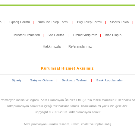
a
|
Sipariş Formu
|
Numune Talep Formu
|
Bilgi Talep Formu
|
Sipariş Takibi
|
Müşteri Hizmetleri
|
Site Haritası
|
Hizmet Akışımız
|
Bize Ulaşın
Hakkımızda
|
Referanslarımız
Kurumsal Hizmet Akışımız
|
|
|
Sipariş
Satış ve Ödeme
Sevkiyat / Teslimat
Baskı Uygulamaları
Promosyon marka ve logosu, Adra Promosyon Ürünleri Ltd. Şti.'nin tescilli markasıdır. Her hakkı sak
Adrapromosyon.com.tr'nin içeriği telif hakkına tabidir. Ticari kullanımı yazılı izin gerektirir.
Copyright © 2001-2026 Adrapromosyon.com.tr
Adra promosyon ürünleri tasarım, üretim, ithalat ve toptan satış