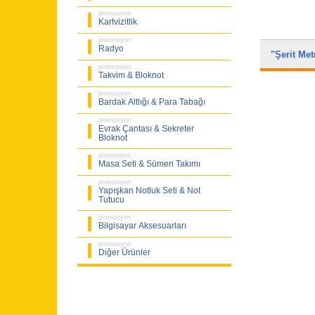
promosyon
Kartvizitlik
promosyon
Radyo
"Şerit Me
promosyon
Takvim & Bloknot
promosyon
Bardak Altlığı & Para Tabağı
promosyon
Evrak Çantası & Sekreter
Bloknot
promosyon
Masa Seti & Sümen Takımı
promosyon
Yapışkan Notluk Seti & Not
Tutucu
promosyon
Bilgisayar Aksesuarları
promosyon
Diğer Ürünler