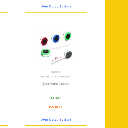
baskılı
toptan ucuz promosyon
Şerit Metre 2 Metre
AA1642
155,18 TL