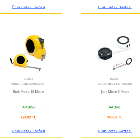
baskılı
baskılı
toptan ucuz promosyon
toptan ucuz promosyon
Şerit Metre 10 Metre
Şerit Metre 3 Metre
AM1655
AA1641
124,82 TL
343,62 TL