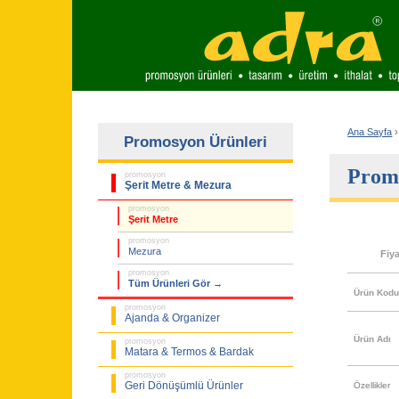
Ana Sayfa
›
Promosyon Ürünleri
Promo
promosyon
Şerit Metre & Mezura
promosyon
Şerit Metre
promosyon
Mezura
Fiy
promosyon
Tüm Ürünleri Gör →
Ürün Kod
promosyon
Ajanda & Organizer
Ürün Adı
promosyon
Matara & Termos & Bardak
promosyon
Geri Dönüşümlü Ürünler
Özellikler