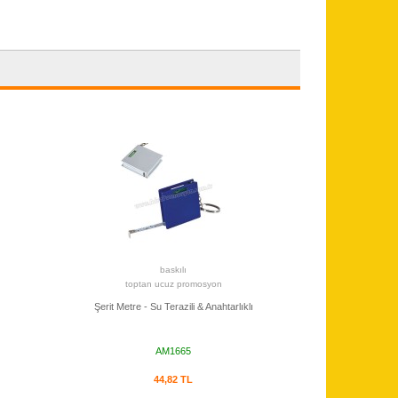
baskılı
toptan ucuz promosyon
Şerit Metre - Su Terazili & Anahtarlıklı
AM1665
44,82 TL