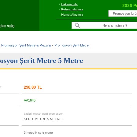
-
Hakkımızda
2026 P
-
Referanslarımız
-
Hizmet Akışımız
Promosyon Şerit Metre & Mezura
›
Promosyon Şerit Metre
syon Şerit Metre 5 Metre
298,80 TL
at
AA1645
u
baskılı toptan ucuz promosyon
ŞERİT METRE 5 METRE
5 metrelik şerit metre