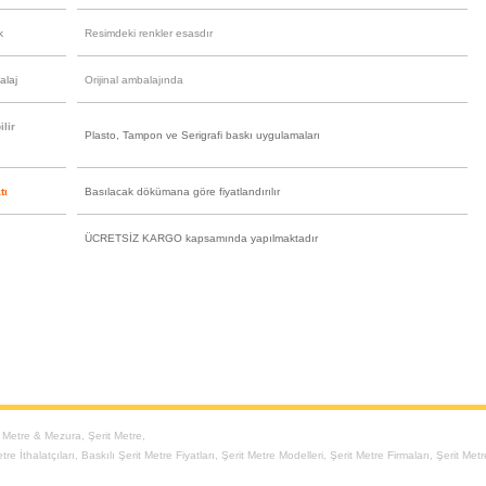
k
Resimdeki renkler esasdır
alaj
Orijinal ambalajında
lir
Plasto, Tampon ve Serigrafi baskı uygulamaları
tı
Basılacak dökümana göre fiyatlandırılır
ÜCRETSİZ KARGO kapsamında yapılmaktadır
t Metre & Mezura
,
Şerit Metre
,
tre İthalatçıları
,
Baskılı Şerit Metre Fiyatları
,
Şerit Metre Modelleri
,
Şerit Metre Firmaları
,
Şerit Met