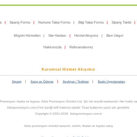
a
|
Sipariş Formu
|
Numune Talep Formu
|
Bilgi Talep Formu
|
Sipariş Takibi
|
Müşteri Hizmetleri
|
Site Haritası
|
Hizmet Akışımız
|
Bize Ulaşın
Hakkımızda
|
Referanslarımız
Kurumsal Hizmet Akışımız
|
|
|
Sipariş
Satış ve Ödeme
Sevkiyat / Teslimat
Baskı Uygulamaları
Promosyon marka ve logosu, Adra Promosyon Ürünleri Ltd. Şti.'nin tescilli markasıdır. Her hakkı sak
Adrapromosyon.com.tr'nin içeriği telif hakkına tabidir. Ticari kullanımı yazılı izin gerektirir.
Copyright © 2001-2026 Adrapromosyon.com.tr
Adra promosyon ürünleri tasarım, üretim, ithalat ve toptan satış