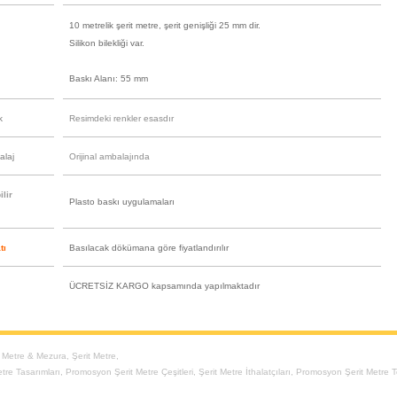
10 metrelik şerit metre, şerit genişliği 25 mm dir.
Silikon bilekliği var.
Baskı Alanı: 55 mm
k
Resimdeki renkler esasdır
alaj
Orijinal ambalajında
lir
Plasto baskı uygulamaları
tı
Basılacak dökümana göre fiyatlandırılır
ÜCRETSİZ KARGO kapsamında yapılmaktadır
t Metre & Mezura
,
Şerit Metre
,
etre Tasarımları
,
Promosyon Şerit Metre Çeşitleri
,
Şerit Metre İthalatçıları
,
Promosyon Şerit Metre 