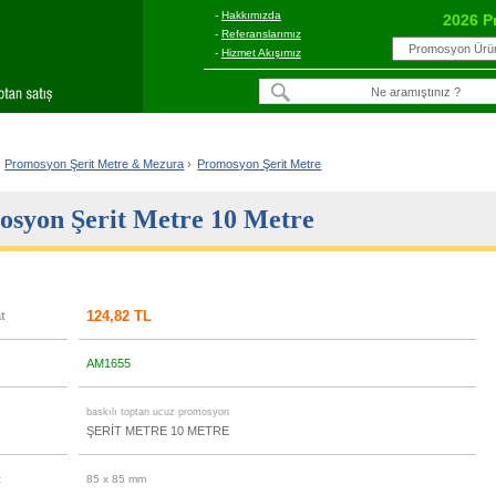
-
Hakkımızda
2026 P
-
Referanslarımız
-
Hizmet Akışımız
Promosyon Şerit Metre & Mezura
›
Promosyon Şerit Metre
syon Şerit Metre 10 Metre
124,82 TL
at
AM1655
u
baskılı toptan ucuz promosyon
ŞERİT METRE 10 METRE
t
85 x 85 mm