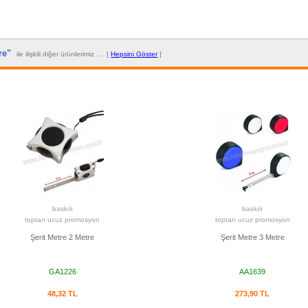
tre"
ile ilişkili diğer ürünlerimiz ... [
Hepsini Göster
]
baskılı
baskılı
toptan ucuz promosyon
toptan ucuz promosyon
Şerit Metre 2 Metre
Şerit Metre 3 Metre
GA1226
AA1639
48,32 TL
273,90 TL