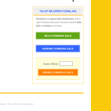
TALEP BİLDİRİM FORMLARI
Kurumsal ve toptan ürün taleplerinizi
, ürünü
ilgili formlara ekleyerek iletmeniz halinde
daha
hızlı ve eksiksiz
yanıtlanır.
BİLGİ FORMUNA EKLE
NUMUNE FORMUNA EKLE
Sipariş Miktarı:
Toptan
,
Şerit Metre İmalatçıları
,