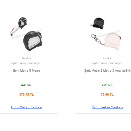
baskılı
baskılı
toptan ucuz promosyon
toptan ucuz promosyon
Şerit Metre 5 Metre
Şerit Metre 2 Metre & Anahtarlıklı
AA1646
AM1666
378,48 TL
76,69 TL