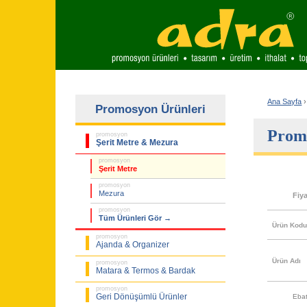
Ana Sayfa
›
Promosyon Ürünleri
Promo
promosyon
Şerit Metre & Mezura
promosyon
Şerit Metre
promosyon
Mezura
Fiy
promosyon
Tüm Ürünleri Gör →
Ürün Kod
promosyon
Ajanda & Organizer
Ürün Adı
promosyon
Matara & Termos & Bardak
promosyon
Geri Dönüşümlü Ürünler
Eba