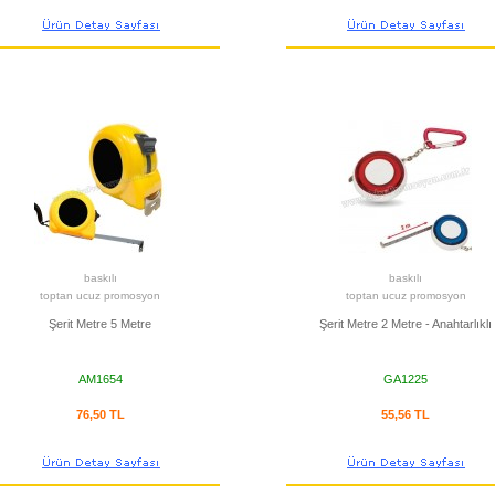
baskılı
baskılı
toptan ucuz promosyon
toptan ucuz promosyon
Şerit Metre 5 Metre
Şerit Metre 2 Metre - Anahtarlıklı
AM1654
GA1225
76,50 TL
55,56 TL