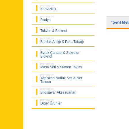
promosyon
Kartvizitlik
promosyon
Radyo
"Şerit Me
promosyon
Takvim & Bloknot
promosyon
Bardak Altlığı & Para Tabağı
promosyon
Evrak Çantası & Sekreter
Bloknot
promosyon
Masa Seti & Sümen Takımı
promosyon
Yapışkan Notluk Seti & Not
Tutucu
promosyon
Bilgisayar Aksesuarları
promosyon
Diğer Ürünler