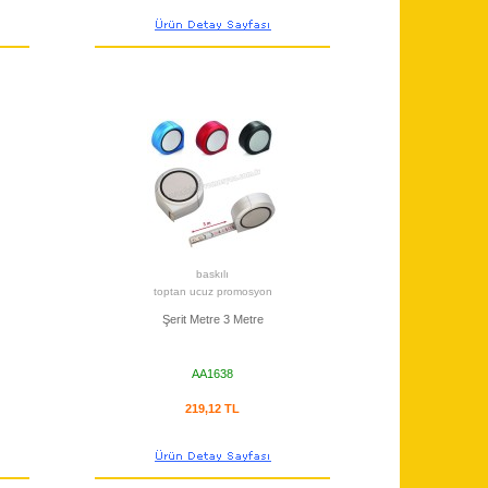
baskılı
toptan ucuz promosyon
Şerit Metre 3 Metre
AA1638
219,12 TL