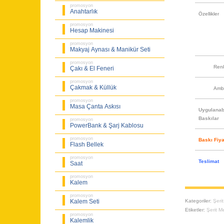
promosyon
Anahtarlık
Özellikler
promosyon
Hesap Makinesi
promosyon
Makyaj Aynası & Manikür Seti
promosyon
Ren
Çakı & El Feneri
promosyon
Çakmak & Küllük
Amb
promosyon
Masa Çanta Askısı
Uygulanabi
Baskılar
promosyon
PowerBank & Şarj Kablosu
promosyon
Baskı Fiya
Flash Bellek
promosyon
Teslimat
Saat
promosyon
Kalem
promosyon
Kategoriler:
Şeri
Kalem Seti
Etiketler:
Şerit M
promosyon
Kalemlik