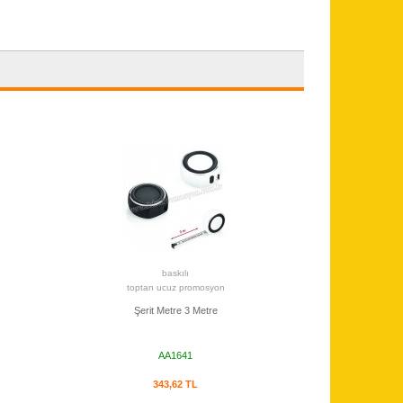
baskılı
toptan ucuz promosyon
Şerit Metre 3 Metre
AA1641
343,62 TL