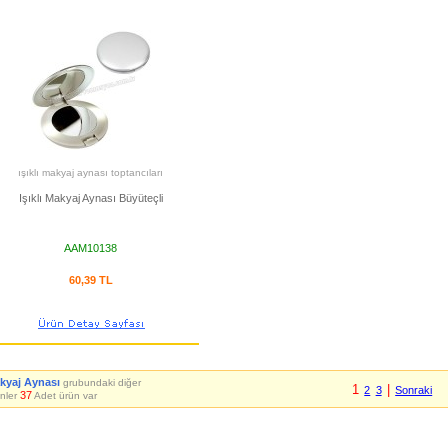
ışıklı makyaj aynası toptancıları
Işıklı Makyaj Aynası Büyüteçli
AAM10138
60,39 TL
kyaj Aynası
grubundaki diğer
1
|
2
3
Sonraki
37
nler
Adet ürün var