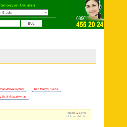
romosyon Ürünleri
etal Makyaj Aynası
Deri Makyaj Aynası
iş Setli Makyaj Aynası
1
Toplam
Sayfa
1
-
1
Arası ürünler