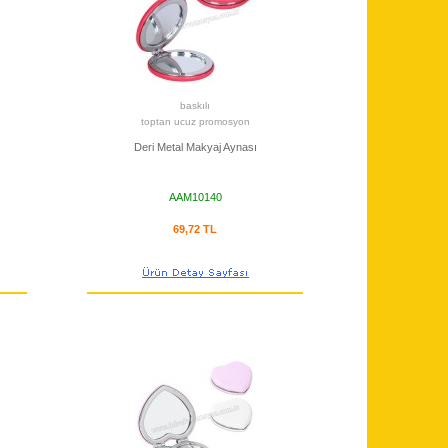
baskılı
toptan ucuz promosyon
Deri Metal Makyaj Aynası
AAM10140
69,72 TL