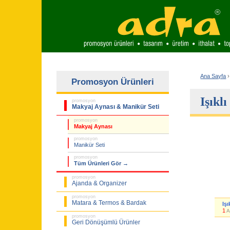
Ana Sayfa
›
Promosyon Ürünleri
Işıkl
promosyon
Makyaj Aynası & Manikür Seti
promosyon
Makyaj Aynası
promosyon
Manikür Seti
promosyon
Tüm Ürünleri Gör →
promosyon
Ajanda & Organizer
promosyon
Matara & Termos & Bardak
Iş
1
A
promosyon
Geri Dönüşümlü Ürünler