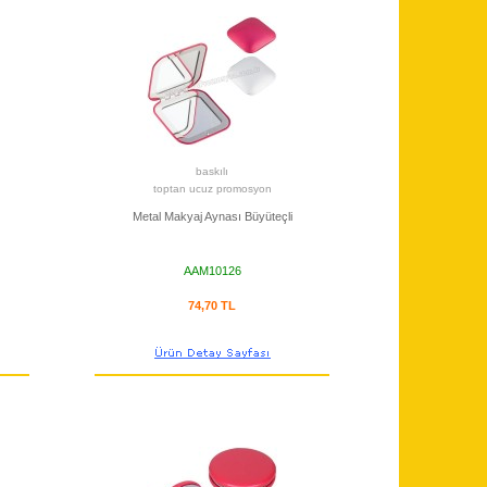
baskılı
toptan ucuz promosyon
Metal Makyaj Aynası Büyüteçli
AAM10126
74,70 TL