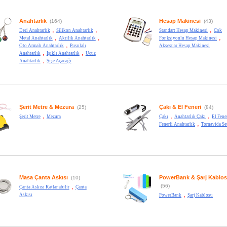
Anahtarlık
Hesap Makinesi
(164)
(43)
,
,
,
Deri Anahtarlık
Silikon Anahtarlık
Standart Hesap Makinesi
Çok
,
,
,
Metal Anahtarlık
Akrilik Anahtarlık
Fonksiyonlu Hesap Makinesi
,
Oto Armalı Anahtarlık
Pusulalı
Aksesuar Hesap Makinesi
,
,
Anahtarlık
Işıklı Anahtarlık
Ucuz
,
Anahtarlık
Şişe Açacağı
Şerit Metre & Mezura
Çakı & El Feneri
(25)
(84)
,
,
,
Şerit Metre
Mezura
Çakı
Anahtarlık Çakı
El Fene
,
Fenerli Anahtarlık
Tornavida Se
Masa Çanta Askısı
PowerBank & Şarj Kablo
(10)
,
(56)
Çanta Askısı Katlanabilir
Çanta
,
Askısı
PowerBank
Şarj Kablosu