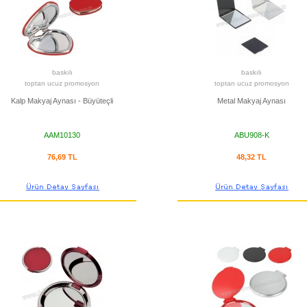
baskılı
baskılı
toptan ucuz promosyon
toptan ucuz promosyon
Kalp Makyaj Aynası - Büyüteçli
Metal Makyaj Aynası
AAM10130
ABU908-K
76,69 TL
48,32 TL