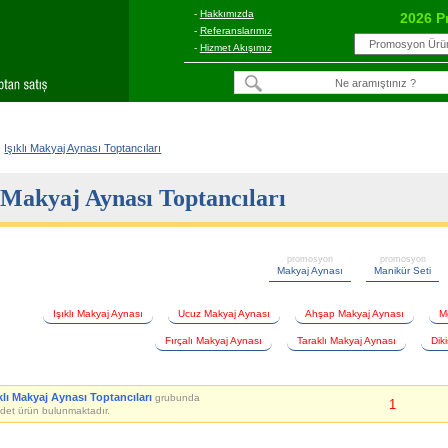
-
Hakkımızda
2026 P
-
Referanslarımız
-
Hizmet Akışımız
Işıklı Makyaj Aynası Toptancıları
ı Makyaj Aynası Toptancıları
promosyon
promosyon
Makyaj Aynası
Manikür Seti
Işıklı Makyaj Aynası
Ucuz Makyaj Aynası
Ahşap Makyaj Aynası
M
Fırçalı Makyaj Aynası
Taraklı Makyaj Aynası
Dik
ıklı Makyaj Aynası Toptancıları
grubunda
1
det ürün bulunmaktadır.