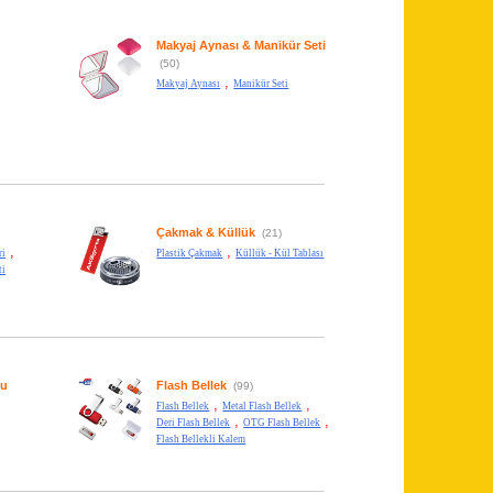
Makyaj Aynası & Manikür Seti
(50)
,
Makyaj Aynası
Manikür Seti
Çakmak & Küllük
(21)
,
,
ri
Plastik Çakmak
Küllük - Kül Tablası
ti
su
Flash Bellek
(99)
,
,
Flash Bellek
Metal Flash Bellek
,
,
Deri Flash Bellek
OTG Flash Bellek
Flash Bellekli Kalem