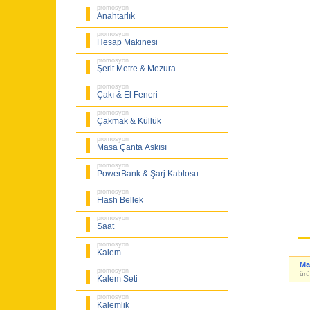
promosyon
Anahtarlık
promosyon
Hesap Makinesi
promosyon
Şerit Metre & Mezura
promosyon
Çakı & El Feneri
promosyon
Çakmak & Küllük
promosyon
Masa Çanta Askısı
promosyon
PowerBank & Şarj Kablosu
promosyon
Flash Bellek
promosyon
Saat
promosyon
Kalem
Ma
promosyon
ürü
Kalem Seti
promosyon
Kalemlik