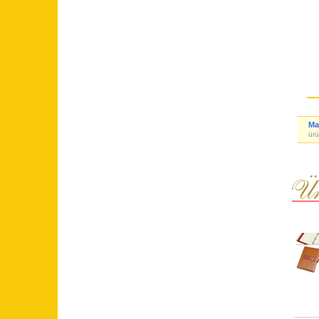
Ma
ürü