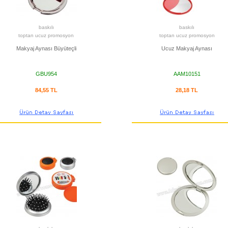
baskılı
baskılı
toptan ucuz promosyon
toptan ucuz promosyon
Makyaj Aynası Büyüteçli
Ucuz Makyaj Aynası
GBU954
AAM10151
84,55 TL
28,18 TL