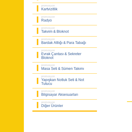
promosyon
Kartvizitlik
promosyon
Radyo
promosyon
Takvim & Bloknot
promosyon
Bardak Altlığı & Para Tabağı
promosyon
Evrak Çantası & Sekreter
Bloknot
promosyon
Masa Seti & Sümen Takımı
promosyon
Yapışkan Notluk Seti & Not
Tutucu
promosyon
Bilgisayar Aksesuarları
promosyon
Diğer Ürünler