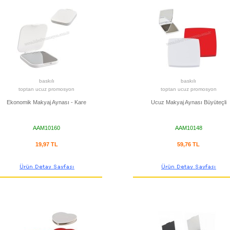
baskılı
baskılı
toptan ucuz promosyon
toptan ucuz promosyon
Ekonomik Makyaj Aynası - Kare
Ucuz Makyaj Aynası Büyüteçli
AAM10160
AAM10148
19,97 TL
59,76 TL