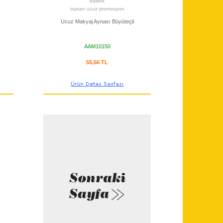
baskılı
toptan ucuz promosyon
Ucuz Makyaj Aynası Büyüteçli
AAM10150
55,56 TL