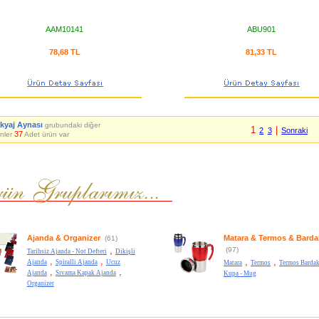
AAM10141
ABU901
78,68 TL
81,33 TL
kyaj Aynası
grubundaki diğer
1
|
2
3
Sonraki
37
nler
Adet ürün var
Ajanda & Organizer
Matara & Termos & Barda
(61)
,
(97)
Tarihsiz Ajanda - Not Defteri
Dikişli
,
,
,
,
Ajanda
Spiralli Ajanda
Ucuz
Matara
Termos
Termos Bardak
,
,
Ajanda
Sıvama Kapak Ajanda
Kupa - Mug
Organizer