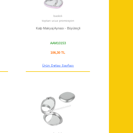
baskılı
toptan ucuz promosyon
Kalp Makyaj Aynası - Büyüteçli
AAM10153
106,30 TL