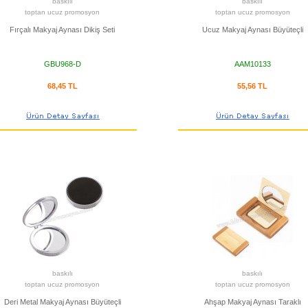
baskılı
baskılı
toptan ucuz promosyon
toptan ucuz promosyon
Fırçalı Makyaj Aynası Dikiş Seti
Ucuz Makyaj Aynası Büyüteçli
GBU968-D
AAM10133
68,45 TL
55,56 TL
baskılı
baskılı
toptan ucuz promosyon
toptan ucuz promosyon
Deri Metal Makyaj Aynası Büyüteçli
Ahşap Makyaj Aynası Taraklı