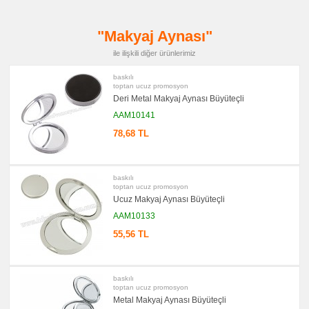
promosyon
Kartvizitlik
"Makyaj Aynası"
promosyon
Radyo
ile ilişkili diğer ürünlerimiz
promosyon
Takvim
baskılı
&
toptan ucuz promosyon
Bloknot
Deri Metal Makyaj Aynası Büyüteçli
promosyon
Bardak
AAM10141
Altlığı
&
78,68 TL
Para
Tabağı
promosyon
Evrak
baskılı
Çantası
toptan ucuz promosyon
&
Ucuz Makyaj Aynası Büyüteçli
Sekreter
Bloknot
AAM10133
promosyon
55,56 TL
Masa
Seti
&
Sümen
Takımı
baskılı
toptan ucuz promosyon
promosyon
Yapışkan
Metal Makyaj Aynası Büyüteçli
Notluk