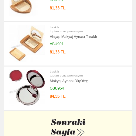
81,33 TL
baskılı
toptan ucuz promosyon
Ahşap Makyaj Aynası Taraklı
ABU901
81,33 TL
baskılı
toptan ucuz promosyon
Makyaj Aynası Büyüteçli
GBU954
84,55 TL