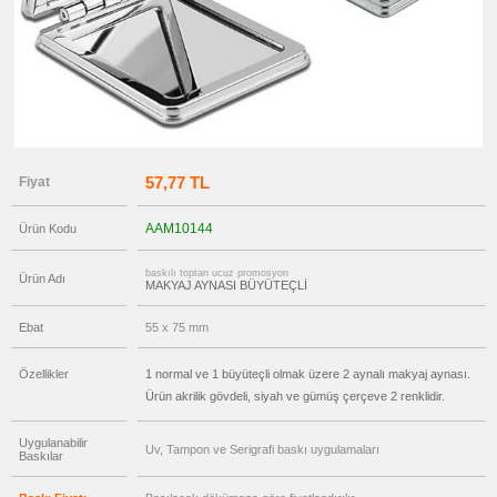
Gör
→
promosyon
Ajanda
&
Organizer
promosyon
Matara
&
Termos
&
57,77 TL
Fiyat
Bardak
promosyon
Geri
AAM10144
Ürün Kodu
Dönüşümlü
Ürünler
baskılı toptan ucuz promosyon
Ürün Adı
promosyon
MAKYAJ AYNASI BÜYÜTEÇLİ
Anahtarlık
promosyon
Ebat
55 x 75 mm
Hesap
Makinesi
Özellikler
1 normal ve 1 büyüteçli olmak üzere 2 aynalı makyaj aynası.
promosyon
Şerit
Ürün akrilik gövdeli, siyah ve gümüş çerçeve 2 renklidir.
Metre
&
Mezura
Uygulanabilir
Uv, Tampon ve Serigrafi baskı uygulamaları
Baskılar
promosyon
Çakı
&