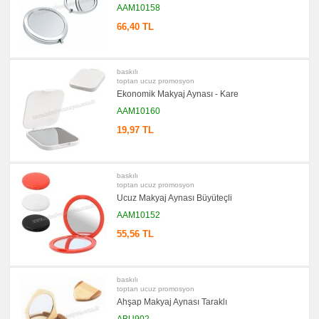
Seti
AAM10158
&
Not
66,40 TL
Tutucu
promosyon
Bilgisayar
Aksesuarları
baskılı
toptan ucuz promosyon
promosyon
Ekonomik Makyaj Aynası - Kare
Diğer
Ürünler
AAM10160
19,97 TL
baskılı
toptan ucuz promosyon
Ucuz Makyaj Aynası Büyüteçli
AAM10152
55,56 TL
baskılı
toptan ucuz promosyon
Ahşap Makyaj Aynası Taraklı
ABU902