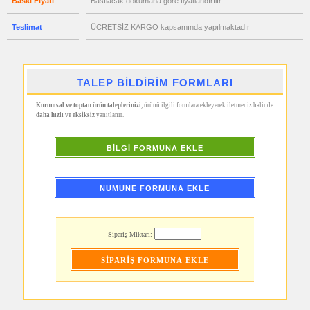
Baskı Fiyatı
Basılacak dökümana göre fiyatlandırılır
El
Feneri
Teslimat
ÜCRETSİZ KARGO kapsamında yapılmaktadır
promosyon
Çakmak
&
Küllük
promosyon
TALEP BİLDİRİM FORMLARI
Masa
Çanta
Askısı
Kurumsal ve toptan ürün taleplerinizi
, ürünü ilgili formlara ekleyerek iletmeniz halinde
daha hızlı ve eksiksiz
yanıtlanır.
promosyon
PowerBank
&
Şarj
BİLGİ FORMUNA EKLE
Kablosu
promosyon
Flash
Bellek
NUMUNE FORMUNA EKLE
promosyon
Saat
promosyon
Sipariş Miktarı:
Kalem
promosyon
Kalem
Seti
promosyon
Kalemlik