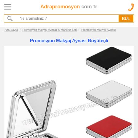
Adrapromosyon
.com.tr
Ana Sayfa
Hakkımızda
Referanslarımız
Ana Sayfa
›
Promosyon Makyaj Aynası & Manikür Seti
›
Promosyon Makyaj Aynası
Kurumsal Hizmet Akışımız
Promosyon Makyaj Aynası Büyüteçli
Promosyon
Ürünleri
promosyon
Makyaj
Aynası
&
Manikür
Seti
promosyon
Makyaj
Aynası
promosyon
Manikür
Seti
promosyon
Tüm
Ürünleri