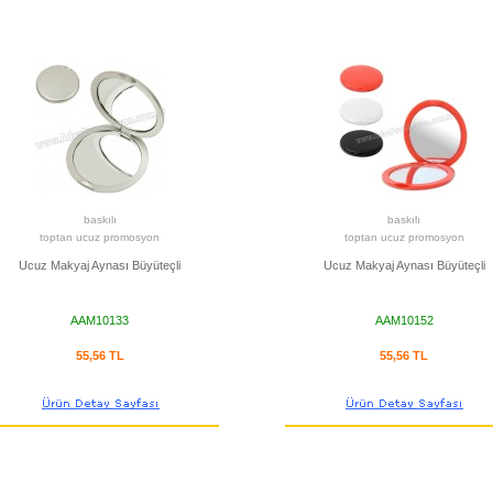
baskılı
baskılı
toptan ucuz promosyon
toptan ucuz promosyon
Ucuz Makyaj Aynası Büyüteçli
Ucuz Makyaj Aynası Büyüteçli
AAM10133
AAM10152
55,56 TL
55,56 TL