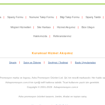
a
|
Sipariş Formu
|
Numune Talep Formu
|
Bilgi Talep Formu
|
Sipariş Takibi
|
Müşteri Hizmetleri
|
Site Haritası
|
Hizmet Akışımız
|
Bize Ulaşın
Hakkımızda
|
Referanslarımız
Kurumsal Hizmet Akışımız
|
|
|
Sipariş
Satış ve Ödeme
Sevkiyat / Teslimat
Baskı Uygulamaları
Promosyon marka ve logosu, Adra Promosyon Ürünleri Ltd. Şti.'nin tescilli markasıdır. Her hakkı sak
Adrapromosyon.com.tr'nin içeriği telif hakkına tabidir. Ticari kullanımı yazılı izin gerektirir.
Copyright © 2001-2026 Adrapromosyon.com.tr
Adra promosyon ürünleri tasarım, üretim, ithalat ve toptan satış