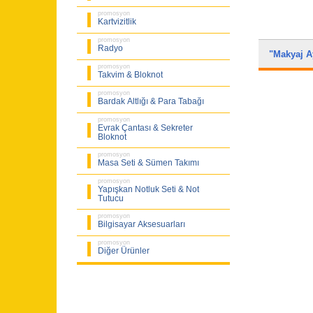
promosyon
Kartvizitlik
promosyon
Radyo
"Makyaj 
promosyon
Takvim & Bloknot
promosyon
Bardak Altlığı & Para Tabağı
promosyon
Evrak Çantası & Sekreter
Bloknot
promosyon
Masa Seti & Sümen Takımı
promosyon
Yapışkan Notluk Seti & Not
Tutucu
promosyon
Bilgisayar Aksesuarları
promosyon
Diğer Ürünler