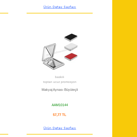
baskılı
toptan ucuz promosyon
Makyaj Aynası Büyüteçli
AAM10144
57,77 TL