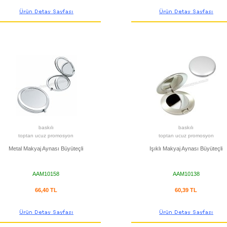
baskılı
baskılı
toptan ucuz promosyon
toptan ucuz promosyon
Metal Makyaj Aynası Büyüteçli
Işıklı Makyaj Aynası Büyüteçli
AAM10158
AAM10138
66,40 TL
60,39 TL