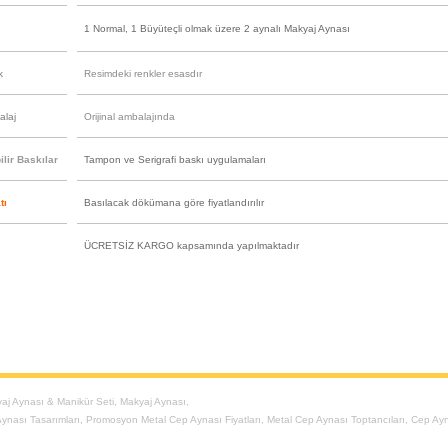
1 Normal, 1 Büyüteçli olmak üzere 2 aynalı Makyaj Aynası
k
Resimdeki renkler esasdır
alaj
Orijinal ambalajında
lir Baskılar
Tampon ve Serigrafi baskı uygulamaları
tı
Basılacak dökümana göre fiyatlandırılır
ÜCRETSİZ KARGO kapsamında yapılmaktadır
aj Aynası & Manikür Seti
,
Makyaj Aynası
,
ynası Tasarımları
,
Promosyon Metal Cep Aynası Fiyatları
,
Metal Cep Aynası Toptancıları
,
Cep Ayn