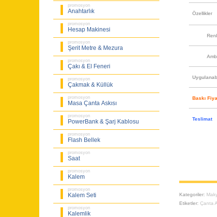
promosyon
Anahtarlık
Özellikler
promosyon
Hesap Makinesi
Ren
promosyon
Şerit Metre & Mezura
Amb
promosyon
Çakı & El Feneri
Uygulanabi
promosyon
Çakmak & Küllük
promosyon
Baskı Fiya
Masa Çanta Askısı
promosyon
Teslimat
PowerBank & Şarj Kablosu
promosyon
Flash Bellek
promosyon
Saat
promosyon
Kalem
promosyon
Kategoriler:
Maky
Kalem Seti
Etiketler:
Çanta A
promosyon
Kalemlik