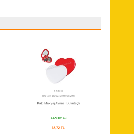
baskılı
toptan ucuz promosyon
Kalp Makyaj Aynası Büyüteçli
AAM10149
68,72 TL