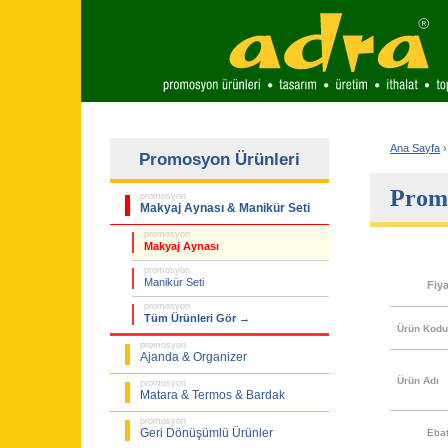
Ana Sayfa
›
Promosyon Ürünleri
Promo
promosyon
Makyaj Aynası & Manikür Seti
promosyon
Makyaj Aynası
promosyon
Manikür Seti
Fiy
promosyon
Tüm Ürünleri Gör →
Ürün Kod
promosyon
Ajanda & Organizer
Ürün Adı
promosyon
Matara & Termos & Bardak
promosyon
Geri Dönüşümlü Ürünler
Eba