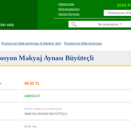
-
Hakkımızda
2026 P
-
Referanslarımız
-
Hizmet Akışımız
Promosyon Makyaj Aynası & Manikür Seti
›
Promosyon Makyaj Aynası
syon Makyaj Aynası Büyüteçli
84,55 TL
at
AAM10137
u
baskılı toptan ucuz promosyon
MAKYAJ AYNASI BÜYÜTEÇLİ
t
Ø 80 mm