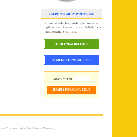
TALEP BİLDİRİM FORMLARI
Kurumsal ve toptan ürün taleplerinizi
, ürünü
ilgili formlara ekleyerek iletmeniz halinde
daha
hızlı ve eksiksiz
yanıtlanır.
BİLGİ FORMUNA EKLE
NUMUNE FORMUNA EKLE
Sipariş Miktarı:
ası Fiyatları
,
Işıklı Cep Aynası Fiyatları
,