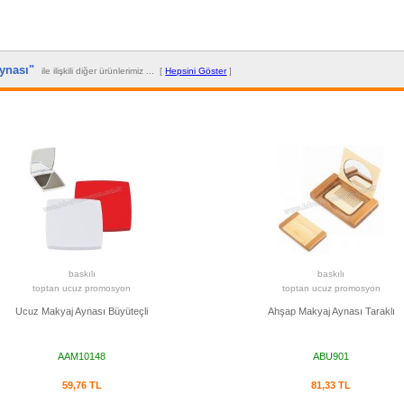
Aynası"
ile ilişkili diğer ürünlerimiz ... [
Hepsini Göster
]
baskılı
baskılı
toptan ucuz promosyon
toptan ucuz promosyon
Ucuz Makyaj Aynası Büyüteçli
Ahşap Makyaj Aynası Taraklı
AAM10148
ABU901
59,76 TL
81,33 TL