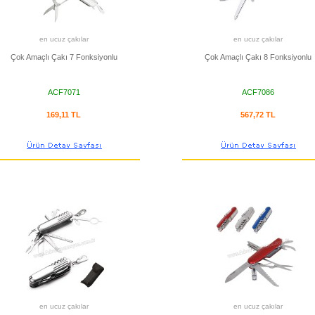
en ucuz çakılar
en ucuz çakılar
Çok Amaçlı Çakı 7 Fonksiyonlu
Çok Amaçlı Çakı 8 Fonksiyonlu
ACF7071
ACF7086
169,11 TL
567,72 TL
en ucuz çakılar
en ucuz çakılar