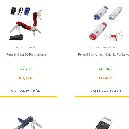
en ucuz çakılar
en ucuz çakılar
Penseli Çakı 10 Fonksiyonlu
Fenerli Çok Amaçlı Çakı 11 Fonksiy
ACF7091
ACF7062
657,36 TL
133,46 TL