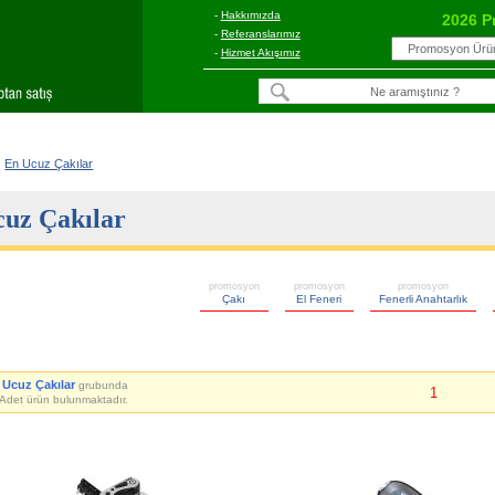
-
Hakkımızda
2026 P
-
Referanslarımız
-
Hizmet Akışımız
En Ucuz Çakılar
uz Çakılar
promosyon
promosyon
promosyon
Çakı
El Feneri
Fenerli Anahtarlık
 Ucuz Çakılar
grubunda
1
Adet ürün bulunmaktadır.