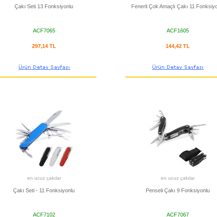
Çakı Seti 13 Fonksiyonlu
Fenerli Çok Amaçlı Çakı 11 Fonksiy
ACF7065
ACF1605
297,14 TL
144,42 TL
en ucuz çakılar
en ucuz çakılar
Çakı Seti - 11 Fonksiyonlu
Penseli Çakı 9 Fonksiyonlu
ACF7102
ACF7067