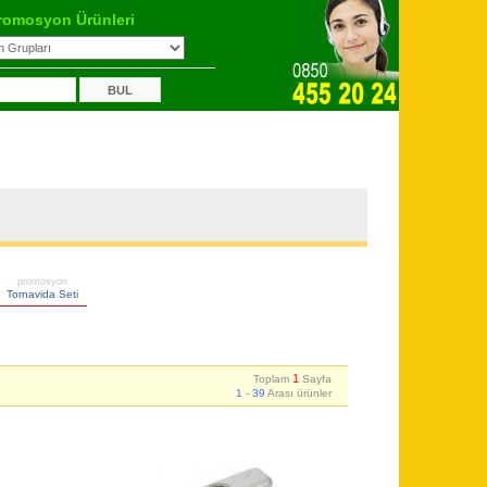
romosyon Ürünleri
promosyon
Tornavida Seti
1
Toplam
Sayfa
1
-
39
Arası ürünler