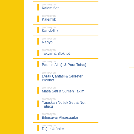
promosyon
Kalem Seti
promosyon
Kalemlik
promosyon
Kartvizitlik
promosyon
Radyo
promosyon
Takvim & Bloknot
promosyon
Bardak Altlığı & Para Tabağı
promosyon
Evrak Çantası & Sekreter
Bloknot
promosyon
Masa Seti & Sümen Takımı
promosyon
Yapışkan Notluk Seti & Not
Tutucu
promosyon
Bilgisayar Aksesuarları
promosyon
Diğer Ürünler