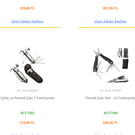
219,84 TL
657,36 TL
en ucuz çakılar
en ucuz çakılar
Çekiç ve Penseli Çakı 7 Fonksiyonlu
Penseli Çakı Seti - 12 Fonksiyonl
ACF7060
ACF7099
173,94 TL
635,35 TL