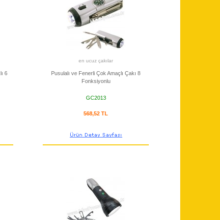
en ucuz çakılar
lı 6
Pusulalı ve Fenerli Çok Amaçlı Çakı 8
Fonksiyonlu
GC2013
568,52 TL