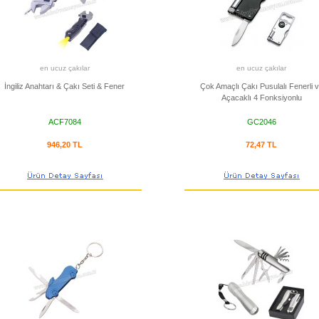
en ucuz çakılar
en ucuz çakılar
İngiliz Anahtarı & Çakı Seti & Fener
Çok Amaçlı Çakı Pusulalı Fenerli 
Açacaklı 4 Fonksiyonlu
ACF7084
GC2046
946,20 TL
72,47 TL