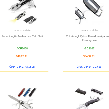
en ucuz çakılar
en ucuz çakılar
Fenerli İngiliz Anahtarı ve Çakı Seti
Çok Amaçlı Çakı - Fenerli ve Açacak
Fonksiyonlu
ACF7068
GC2027
946,20 TL
354,32 TL