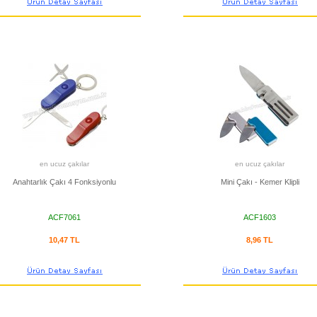
en ucuz çakılar
en ucuz çakılar
Anahtarlık Çakı 4 Fonksiyonlu
Mini Çakı - Kemer Klipli
ACF7061
ACF1603
10,47 TL
8,96 TL