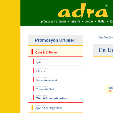
Ana Sayfa
›
Promosyon Ürünleri
En Uc
promosyon
Çakı & El Feneri
promosyon
Çakı
promosyon
El Feneri
promosyon
Fenerli Anahtarlık
promosyon
En
Tornavida Seti
39
promosyon
Tüm ürünler gösteriliyor →
promosyon
Ajanda & Organizer