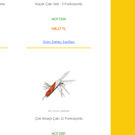
onlu
Küçük Çakı Seti - 3 Fonksiyonlu
ACF7104
148,17 TL
en ucuz çakılar
Çok Amaçlı Çakı 11 Fonksiyonlu
ACF1587