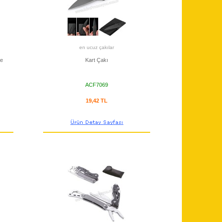
en ucuz çakılar
ve
Kart Çakı
ACF7069
19,42 TL