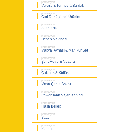
promosyon
Matara & Termos & Bardak
promosyon
Geri Dönüşümlü Ürünler
promosyon
Anahtarlık
promosyon
Hesap Makinesi
promosyon
Makyaj Aynası & Manikür Seti
promosyon
Şerit Metre & Mezura
promosyon
Çakmak & Küllük
promosyon
Masa Çanta Askısı
promosyon
PowerBank & Şarj Kablosu
promosyon
Flash Bellek
promosyon
Saat
promosyon
Kalem