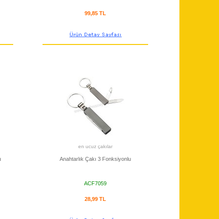
99,85 TL
en ucuz çakılar
u
Anahtarlık Çakı 3 Fonksiyonlu
ACF7059
28,99 TL