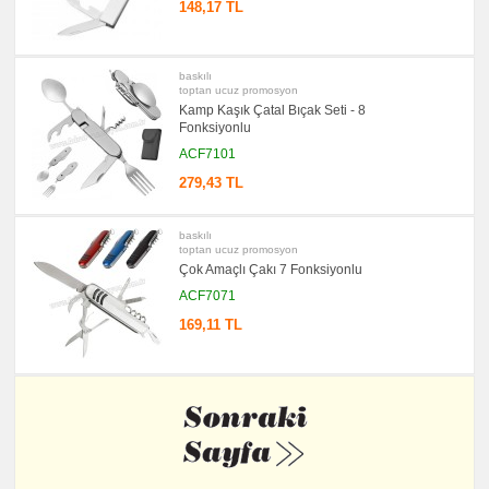
148,17 TL
baskılı
toptan ucuz promosyon
Kamp Kaşık Çatal Bıçak Seti - 8
Fonksiyonlu
ACF7101
279,43 TL
baskılı
toptan ucuz promosyon
Çok Amaçlı Çakı 7 Fonksiyonlu
ACF7071
169,11 TL