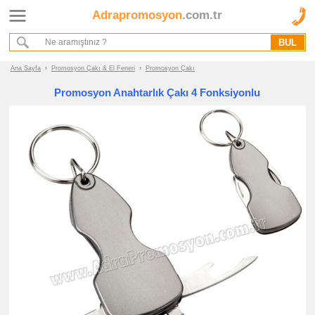
Adrapromosyon
.com.tr
Ana Sayfa
Hakkımızda
Referanslarımız
Ana Sayfa
›
Promosyon Çakı & El Feneri
›
Promosyon Çakı
Kurumsal Hizmet Akışımız
Promosyon Anahtarlık Çakı 4 Fonksiyonlu
Promosyon
Ürünleri
promosyon
Çakı
&
El
Feneri
promosyon
Çakı
promosyon
El
Feneri
promosyon
Fenerli
Anahtarlık
promosyon
Tornavida