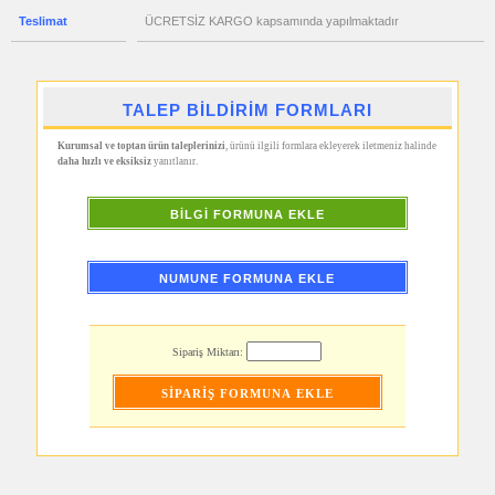
&
Manikür
Teslimat
ÜCRETSİZ KARGO kapsamında yapılmaktadır
Seti
promosyon
Şerit
Metre
&
TALEP BİLDİRİM FORMLARI
Mezura
promosyon
Kurumsal ve toptan ürün taleplerinizi
, ürünü ilgili formlara ekleyerek iletmeniz halinde
Çakmak
daha hızlı ve eksiksiz
yanıtlanır.
&
Küllük
promosyon
BİLGİ FORMUNA EKLE
Masa
Çanta
Askısı
NUMUNE FORMUNA EKLE
promosyon
PowerBank
&
Şarj
Kablosu
Sipariş Miktarı:
promosyon
Flash
Bellek
promosyon
Saat
promosyon
Kalem