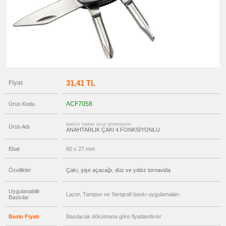
Seti
promosyon
Tüm
Ürünleri
Gör
→
promosyon
Ajanda
&
Organizer
31,41 TL
Fiyat
promosyon
Matara
&
ACF7058
Ürün Kodu
Termos
&
Bardak
baskılı toptan ucuz promosyon
Ürün Adı
ANAHTARLIK ÇAKI 4 FONKSİYONLU
promosyon
Geri
Dönüşümlü
Ebat
60 x 27 mm
Ürünler
promosyon
Anahtarlık
Özellikler
Çakı, şişe açacağı, düz ve yıldız tornavida
promosyon
Hesap
Uygulanabilir
Lazer, Tampon ve Serigrafi baskı uygulamaları
Makinesi
Baskılar
promosyon
Makyaj
Baskı Fiyatı
Basılacak dökümana göre fiyatlandırılır
Aynası