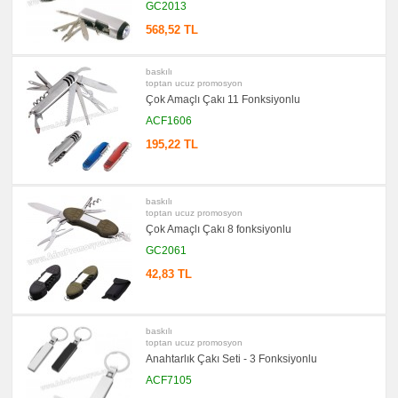
&
GC2013
Sümen
Takımı
568,52 TL
promosyon
Yapışkan
Notluk
baskılı
Seti
toptan ucuz promosyon
&
Çok Amaçlı Çakı 11 Fonksiyonlu
Not
Tutucu
ACF1606
promosyon
195,22 TL
Bilgisayar
Aksesuarları
promosyon
Diğer
baskılı
Ürünler
toptan ucuz promosyon
Çok Amaçlı Çakı 8 fonksiyonlu
GC2061
42,83 TL
baskılı
toptan ucuz promosyon
Anahtarlık Çakı Seti - 3 Fonksiyonlu
ACF7105