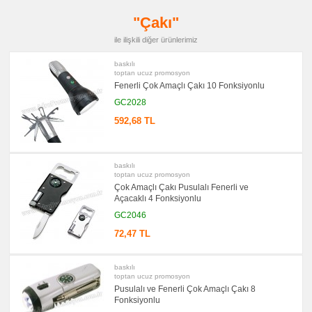
promosyon
Kalem
"Çakı"
Seti
ile ilişkili diğer ürünlerimiz
promosyon
Kalemlik
baskılı
promosyon
toptan ucuz promosyon
Kartvizitlik
Fenerli Çok Amaçlı Çakı 10 Fonksiyonlu
promosyon
GC2028
Radyo
592,68 TL
promosyon
Takvim
&
Bloknot
baskılı
promosyon
Bardak
toptan ucuz promosyon
Altlığı
Çok Amaçlı Çakı Pusulalı Fenerli ve
&
Açacaklı 4 Fonksiyonlu
Para
Tabağı
GC2046
promosyon
72,47 TL
Evrak
Çantası
&
Sekreter
baskılı
Bloknot
toptan ucuz promosyon
Pusulalı ve Fenerli Çok Amaçlı Çakı 8
promosyon
Masa
Fonksiyonlu
Seti