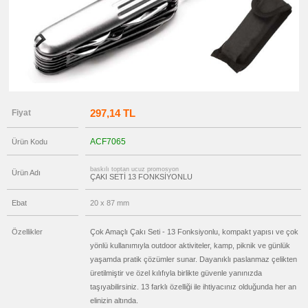
Seti
promosyon
Tüm
Ürünleri
Gör
→
promosyon
Ajanda
&
Organizer
297,14 TL
Fiyat
promosyon
Matara
&
ACF7065
Ürün Kodu
Termos
&
Bardak
baskılı toptan ucuz promosyon
Ürün Adı
ÇAKI SETİ 13 FONKSİYONLU
promosyon
Geri
Dönüşümlü
Ebat
20 x 87 mm
Ürünler
promosyon
Anahtarlık
Özellikler
Çok Amaçlı Çakı Seti - 13 Fonksiyonlu, kompakt yapısı ve çok
yönlü kullanımıyla outdoor aktiviteler, kamp, piknik ve günlük
promosyon
Hesap
yaşamda pratik çözümler sunar. Dayanıklı paslanmaz çelikten
Makinesi
üretilmiştir ve özel kılıfıyla birlikte güvenle yanınızda
promosyon
taşıyabilirsiniz. 13 farklı özelliği ile ihtiyacınız olduğunda her an
Makyaj
Aynası
elinizin altında.