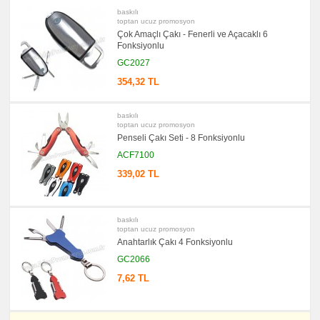
baskılı
toptan ucuz promosyon
Çok Amaçlı Çakı - Fenerli ve Açacaklı 6
Fonksiyonlu
GC2027
354,32 TL
baskılı
toptan ucuz promosyon
Penseli Çakı Seti - 8 Fonksiyonlu
ACF7100
339,02 TL
baskılı
toptan ucuz promosyon
Anahtarlık Çakı 4 Fonksiyonlu
GC2066
7,62 TL