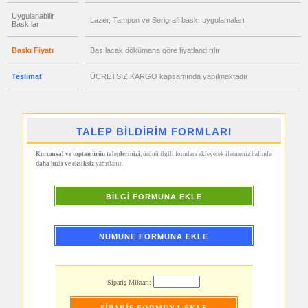
promosyon
Kalem
Uygulanabilir
Lazer, Tampon ve Serigrafi baskı uygulamaları
Seti
Baskılar
promosyon
Kalemlik
Baskı Fiyatı
Basılacak dökümana göre fiyatlandırılır
promosyon
Kartvizitlik
Teslimat
ÜCRETSİZ KARGO kapsamında yapılmaktadır
promosyon
Radyo
promosyon
Takvim
TALEP BİLDİRİM FORMLARI
&
Bloknot
Kurumsal ve toptan ürün taleplerinizi
, ürünü ilgili formlara ekleyerek iletmeniz halinde
promosyon
daha hızlı ve eksiksiz
yanıtlanır.
Bardak
Altlığı
&
BİLGİ FORMUNA EKLE
Para
Tabağı
promosyon
Evrak
NUMUNE FORMUNA EKLE
Çantası
&
Sekreter
Bloknot
Sipariş Miktarı:
promosyon
Masa
Seti