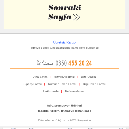
Ücretsiz Kargo
Türkiye geneli tüm siparişlerde kampanya süresince
Ana Sayfa
|
Hizmet Akışımız
|
Bize Ulaşın
Sipariş Formu
|
Numune Talep Formu
|
Bilgi Talep Formu
Hakkımızda
|
Referanslarımız
Adra promosyon ürünleri
tasarım, üretim, ithalat ve toptan satış
Güncelleme: 6 Ağustos 2026 Perşembe