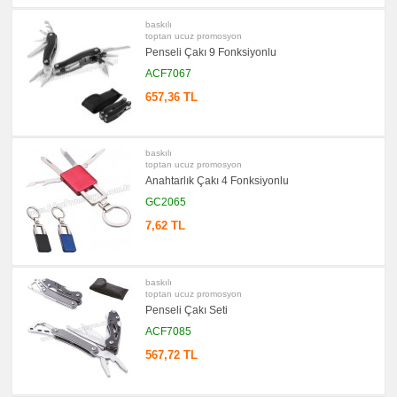
baskılı
toptan ucuz promosyon
Penseli Çakı 9 Fonksiyonlu
ACF7067
657,36 TL
baskılı
toptan ucuz promosyon
Anahtarlık Çakı 4 Fonksiyonlu
GC2065
7,62 TL
baskılı
toptan ucuz promosyon
Penseli Çakı Seti
ACF7085
567,72 TL