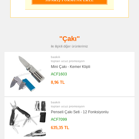
&
Sümen
Takımı
promosyon
Yapışkan
Notluk
Seti
&
"Çakı"
Not
Tutucu
ile ilişkili diğer ürünlerimiz
promosyon
Bilgisayar
Aksesuarları
baskılı
toptan ucuz promosyon
promosyon
Mini Çakı - Kemer Klipli
Diğer
Ürünler
ACF1603
8,96 TL
baskılı
toptan ucuz promosyon
Penseli Çakı Seti - 12 Fonksiyonlu
ACF7099
635,35 TL