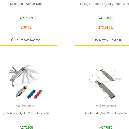
Mini Çakı - Kemer Klipli
Çekiç ve Penseli Çakı 7 Fonksiyon
ACF1603
ACF7060
8,96 TL
173,94 TL
çakı i̇malatçıları
çakı i̇malatçıları
Çok Amaçlı Çakı 11 Fonksiyonlu
Anahtarlık Çakı 3 Fonksiyonlu
ACF1606
ACF7059