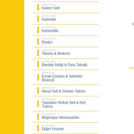
promosyon
Kalem Seti
promosyon
Kalemlik
F
promosyon
Kartvizitlik
promosyon
Radyo
promosyon
Takvim & Bloknot
promosyon
Bardak Altlığı & Para Tabağı
promosyon
Evrak Çantası & Sekreter
Bloknot
promosyon
Masa Seti & Sümen Takımı
promosyon
Yapışkan Notluk Seti & Not
Tutucu
promosyon
Bilgisayar Aksesuarları
promosyon
Diğer Ürünler