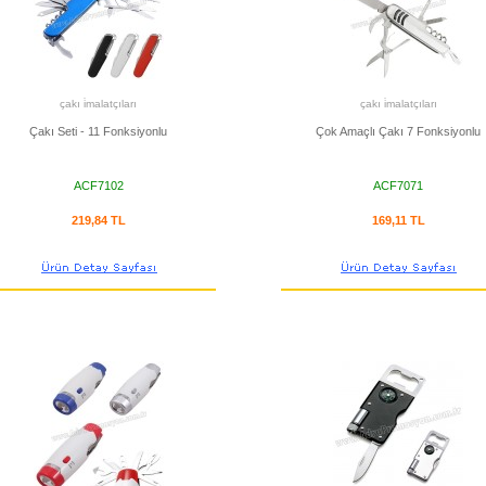
çakı i̇malatçıları
çakı i̇malatçıları
Çakı Seti - 11 Fonksiyonlu
Çok Amaçlı Çakı 7 Fonksiyonlu
ACF7102
ACF7071
219,84 TL
169,11 TL