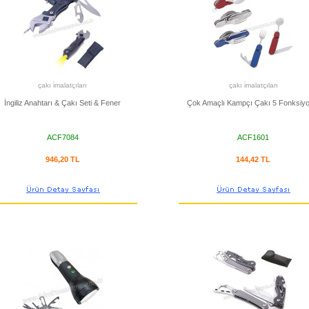
çakı i̇malatçıları
çakı i̇malatçıları
İngiliz Anahtarı & Çakı Seti & Fener
Çok Amaçlı Kampçı Çakı 5 Fonksiyo
ACF7084
ACF1601
946,20 TL
144,42 TL