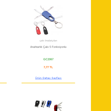
çakı i̇malatçıları
Anahtarlık Çakı 5 Fonksiyonlu
GC2067
7,77 TL