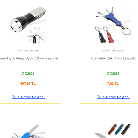
çakı i̇malatçıları
çakı i̇malatçıları
enerli Çok Amaçlı Çakı 13 Fonksiyonlu
Anahtarlık Çakı 4 Fonksiyonlu
GC2011
GC2066
507,96 TL
7,62 TL