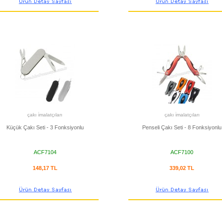
çakı i̇malatçıları
çakı i̇malatçıları
Küçük Çakı Seti - 3 Fonksiyonlu
Penseli Çakı Seti - 8 Fonksiyonlu
ACF7104
ACF7100
148,17 TL
339,02 TL