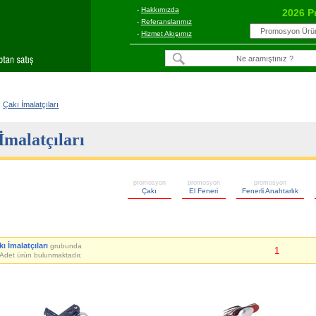
-
Hakkımızda
2026 P
-
Referanslarımız
-
Hizmet Akışımız
Çakı İmalatçıları
İmalatçıları
promosyon
promosyon
promosyon
Çakı
El Feneri
Fenerli Anahtarlık
ı İmalatçıları
grubunda
1
Adet ürün bulunmaktadır.