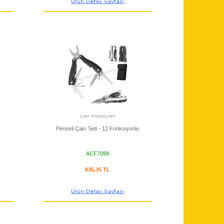
çakı i̇malatçıları
Penseli Çakı Seti - 12 Fonksiyonlu
ACF7099
635,35 TL