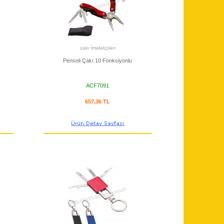
çakı i̇malatçıları
Penseli Çakı 10 Fonksiyonlu
ACF7091
657,36 TL