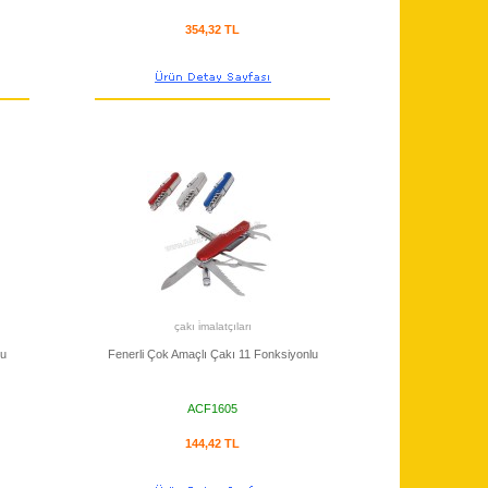
354,32 TL
çakı i̇malatçıları
lu
Fenerli Çok Amaçlı Çakı 11 Fonksiyonlu
ACF1605
144,42 TL