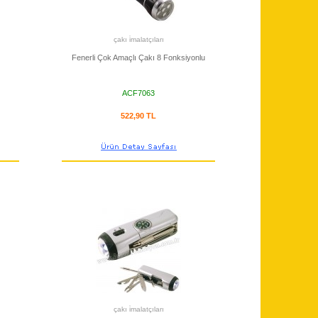
çakı i̇malatçıları
Fenerli Çok Amaçlı Çakı 8 Fonksiyonlu
ACF7063
522,90 TL
çakı i̇malatçıları