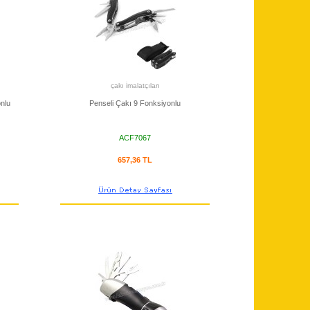
çakı i̇malatçıları
nlu
Penseli Çakı 9 Fonksiyonlu
ACF7067
657,36 TL