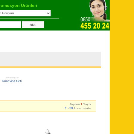
romosyon Ürünleri
promosyon
Tornavida Seti
1
Toplam
Sayfa
1
-
39
Arası ürünler