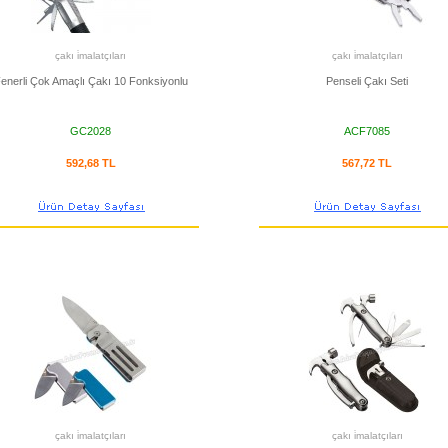
çakı i̇malatçıları
çakı i̇malatçıları
enerli Çok Amaçlı Çakı 10 Fonksiyonlu
Penseli Çakı Seti
GC2028
ACF7085
592,68 TL
567,72 TL
çakı i̇malatçıları
çakı i̇malatçıları