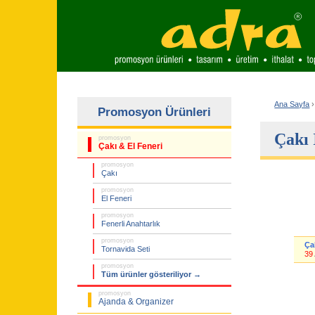
Ana Sayfa
›
Promosyon Ürünleri
Çakı 
promosyon
Çakı & El Feneri
promosyon
Çakı
promosyon
El Feneri
promosyon
Fenerli Anahtarlık
promosyon
Çak
Tornavida Seti
39
promosyon
Tüm ürünler gösteriliyor →
promosyon
Ajanda & Organizer