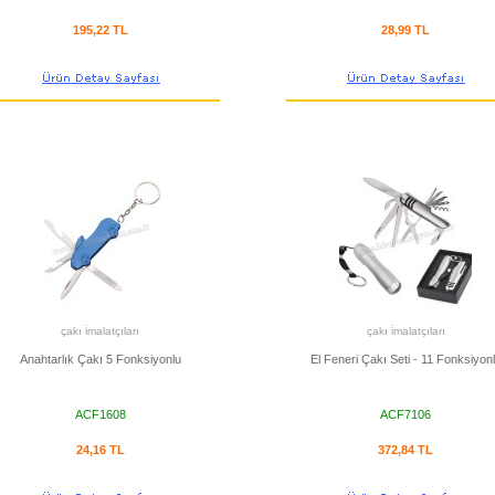
195,22 TL
28,99 TL
çakı i̇malatçıları
çakı i̇malatçıları
Anahtarlık Çakı 5 Fonksiyonlu
El Feneri Çakı Seti - 11 Fonksiyon
ACF1608
ACF7106
24,16 TL
372,84 TL