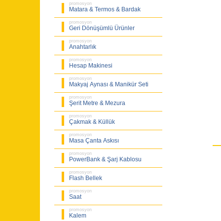
promosyon
Matara & Termos & Bardak
promosyon
Geri Dönüşümlü Ürünler
promosyon
Anahtarlık
promosyon
Hesap Makinesi
promosyon
Makyaj Aynası & Manikür Seti
promosyon
Şerit Metre & Mezura
promosyon
Çakmak & Küllük
promosyon
Masa Çanta Askısı
promosyon
PowerBank & Şarj Kablosu
promosyon
Flash Bellek
promosyon
Saat
promosyon
Kalem