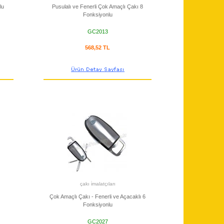
lu
Pusulalı ve Fenerli Çok Amaçlı Çakı 8
Fonksiyonlu
GC2013
568,52 TL
çakı i̇malatçıları
Çok Amaçlı Çakı - Fenerli ve Açacaklı 6
Fonksiyonlu
GC2027