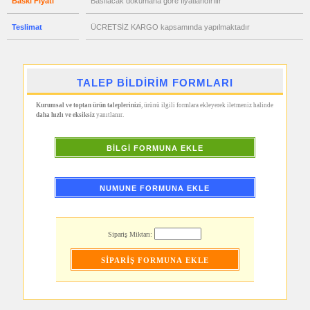
Baskı Fiyatı
Basılacak dökümana göre fiyatlandırılır
Metre
&
Mezura
Teslimat
ÜCRETSİZ KARGO kapsamında yapılmaktadır
promosyon
Çakı
&
El
Feneri
TALEP BİLDİRİM FORMLARI
promosyon
Çakmak
Kurumsal ve toptan ürün taleplerinizi
, ürünü ilgili formlara ekleyerek iletmeniz halinde
&
daha hızlı ve eksiksiz
yanıtlanır.
Küllük
promosyon
Masa
BİLGİ FORMUNA EKLE
Çanta
Askısı
promosyon
PowerBank
NUMUNE FORMUNA EKLE
&
Şarj
Kablosu
promosyon
Sipariş Miktarı:
Flash
Bellek
promosyon
Saat
promosyon
Kalem