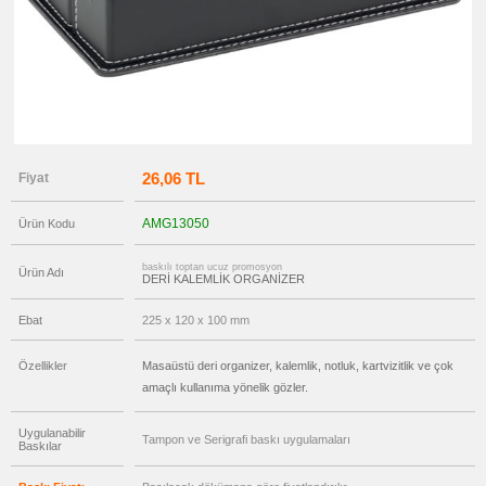
→
promosyon
Ajanda
&
Organizer
promosyon
Matara
&
Termos
&
Bardak
26,06 TL
Fiyat
promosyon
Geri
AMG13050
Ürün Kodu
Dönüşümlü
Ürünler
baskılı toptan ucuz promosyon
Ürün Adı
promosyon
DERİ KALEMLİK ORGANİZER
Anahtarlık
promosyon
Ebat
225 x 120 x 100 mm
Hesap
Makinesi
Özellikler
Masaüstü deri organizer, kalemlik, notluk, kartvizitlik ve çok
promosyon
Makyaj
amaçlı kullanıma yönelik gözler.
Aynası
&
Manikür
Uygulanabilir
Seti
Tampon ve Serigrafi baskı uygulamaları
Baskılar
promosyon
Şerit