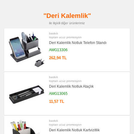
promosyon
Kalem
Seti
"Deri Kalemlik"
promosyon
Kartvizitlik
ile ilişkili diğer ürünlerimiz
promosyon
Radyo
baskılı
toptan ucuz promosyon
promosyon
Deri Kalemlik Notluk Telefon Standı
Takvim
&
AMG13306
Bloknot
262,94 TL
promosyon
Bardak
Altlığı
&
Para
baskılı
Tabağı
toptan ucuz promosyon
Deri Kalemlik Notluk Ataçlık
promosyon
Evrak
AMG13065
Çantası
&
11,57 TL
Sekreter
Bloknot
promosyon
Masa
Seti
baskılı
&
toptan ucuz promosyon
Sümen
Deri Kalemlik Notluk Kartvizitlik
Takımı