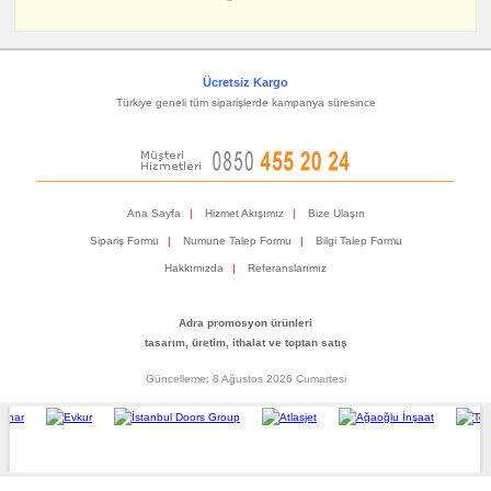
Ücretsiz Kargo
Türkiye geneli tüm siparişlerde kampanya süresince
Ana Sayfa
|
Hizmet Akışımız
|
Bize Ulaşın
Sipariş Formu
|
Numune Talep Formu
|
Bilgi Talep Formu
Hakkımızda
|
Referanslarımız
Adra promosyon ürünleri
tasarım, üretim, ithalat ve toptan satış
Güncelleme: 8 Ağustos 2026 Cumartesi