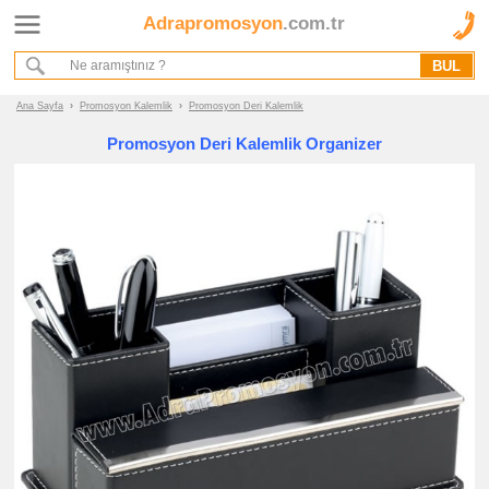
Adrapromosyon
.com.tr
Ana Sayfa
Hakkımızda
Referanslarımız
Ana Sayfa
›
Promosyon Kalemlik
›
Promosyon Deri Kalemlik
Kurumsal Hizmet Akışımız
Promosyon Deri Kalemlik Organizer
Promosyon
Ürünleri
promosyon
Kalemlik
promosyon
Deri
Kalemlik
promosyon
Ahşap
Kalemlik
promosyon
Ucuz
Kalemlik
promosyon
Tüm
Ürünleri
Gör