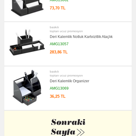
73,70 TL
baskılı
toptan ucuz promosyon
Deri Kalemlik Notluk Kartvizitlik Ataçlık
AMG13057
283,86 TL
baskılı
toptan ucuz promosyon
Deri Kalemlik Organizer
AMG13069
36,25 TL