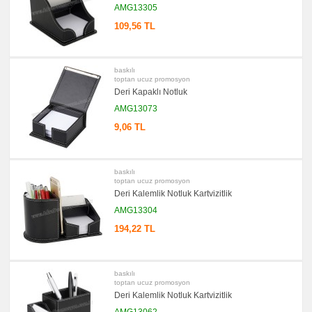
AMG13305
promosyon
Yapışkan
109,56 TL
Notluk
Seti
&
Not
Tutucu
baskılı
toptan ucuz promosyon
promosyon
Deri Kapaklı Notluk
Bilgisayar
Aksesuarları
AMG13073
promosyon
9,06 TL
Diğer
Ürünler
baskılı
toptan ucuz promosyon
Deri Kalemlik Notluk Kartvizitlik
AMG13304
194,22 TL
baskılı
toptan ucuz promosyon
Deri Kalemlik Notluk Kartvizitlik
AMG13062