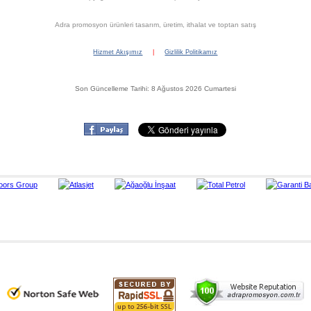
Adra promosyon ürünleri tasarım, üretim, ithalat ve toptan satış
Hizmet Akışımız
|
Gizlilik Politikamız
Son Güncelleme Tarihi: 8 Ağustos 2026 Cumartesi