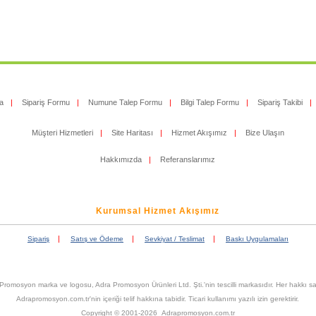
a
|
Sipariş Formu
|
Numune Talep Formu
|
Bilgi Talep Formu
|
Sipariş Takibi
|
Müşteri Hizmetleri
|
Site Haritası
|
Hizmet Akışımız
|
Bize Ulaşın
Hakkımızda
|
Referanslarımız
Kurumsal Hizmet Akışımız
|
|
|
Sipariş
Satış ve Ödeme
Sevkiyat / Teslimat
Baskı Uygulamaları
Promosyon marka ve logosu, Adra Promosyon Ürünleri Ltd. Şti.'nin tescilli markasıdır. Her hakkı sak
Adrapromosyon.com.tr'nin içeriği telif hakkına tabidir. Ticari kullanımı yazılı izin gerektirir.
Copyright © 2001-2026 Adrapromosyon.com.tr