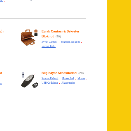
lik
ağı
Evrak Çantası & Sekreter
Bloknot
(40)
,
,
Evrak Çantası
Sekreter Bloknot
Ruhsat Kabı
ot
Bilgisayar Aksesuarları
(28)
,
,
,
Sunum Kalemi
Mouse Pad
Mouse
,
USB Çoğaltıcı
Aksesuarlar
cu