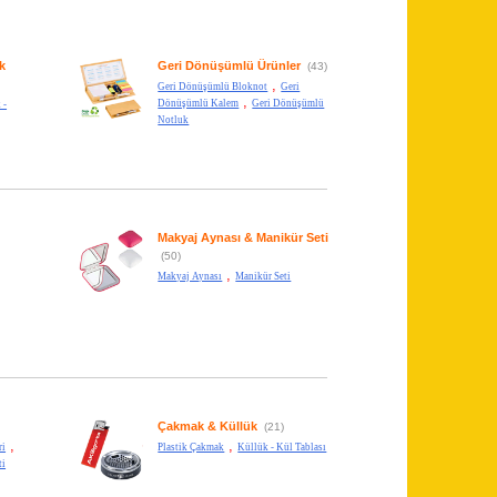
k
Geri Dönüşümlü Ürünler
(43)
,
Geri Dönüşümlü Bloknot
Geri
,
Dönüşümlü Kalem
Geri Dönüşümlü
 -
Notluk
Makyaj Aynası & Manikür Seti
(50)
,
Makyaj Aynası
Manikür Seti
Çakmak & Küllük
(21)
,
,
ri
Plastik Çakmak
Küllük - Kül Tablası
ti