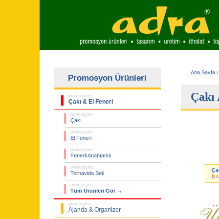
Ana Sayfa
›
Promosyon Ürünleri
Çakı 
promosyon
Çakı & El Feneri
promosyon
Çakı
promosyon
El Feneri
promosyon
Fenerli Anahtarlık
promosyon
Ça
Tornavida Seti
0
A
promosyon
Tüm Ürünleri Gör →
promosyon
Ajanda & Organizer