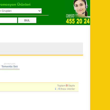
romosyon Ürünleri
promosyon
Tornavida Seti
0
Toplam
Sayfa
1
-
0
Arası ürünler