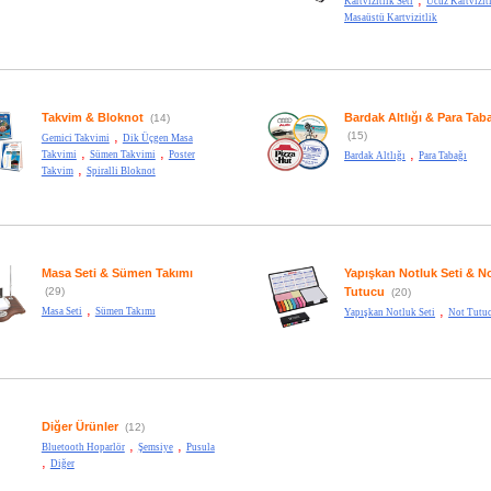
Kartvizitlik Seti
Ucuz Kartvizit
Masaüstü Kartvizitlik
Takvim & Bloknot
Bardak Altlığı & Para Tab
(14)
,
(15)
Gemici Takvimi
Dik Üçgen Masa
,
,
,
Takvimi
Sümen Takvimi
Poster
Bardak Altlığı
Para Tabağı
,
Takvim
Spiralli Bloknot
Masa Seti & Sümen Takımı
Yapışkan Notluk Seti & N
(29)
Tutucu
(20)
,
,
Masa Seti
Sümen Takımı
Yapışkan Notluk Seti
Not Tutu
Diğer Ürünler
(12)
,
,
Bluetooth Hoparlör
Şemsiye
Pusula
,
Diğer