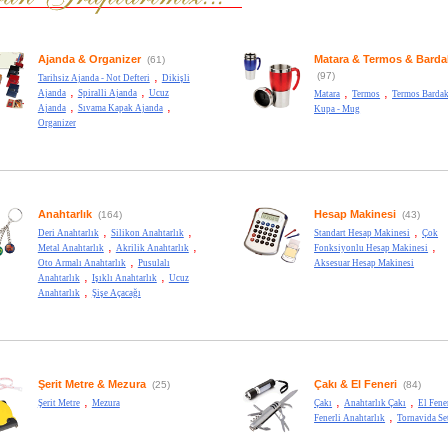
Ajanda & Organizer
Matara & Termos & Barda
(61)
,
(97)
Tarihsiz Ajanda - Not Defteri
Dikişli
,
,
,
,
Ajanda
Spiralli Ajanda
Ucuz
Matara
Termos
Termos Bardak
,
,
Ajanda
Sıvama Kapak Ajanda
Kupa - Mug
Organizer
Anahtarlık
Hesap Makinesi
(164)
(43)
,
,
,
Deri Anahtarlık
Silikon Anahtarlık
Standart Hesap Makinesi
Çok
,
,
,
Metal Anahtarlık
Akrilik Anahtarlık
Fonksiyonlu Hesap Makinesi
,
Oto Armalı Anahtarlık
Pusulalı
Aksesuar Hesap Makinesi
,
,
Anahtarlık
Işıklı Anahtarlık
Ucuz
,
Anahtarlık
Şişe Açacağı
Şerit Metre & Mezura
Çakı & El Feneri
(25)
(84)
,
,
,
Şerit Metre
Mezura
Çakı
Anahtarlık Çakı
El Fene
,
Fenerli Anahtarlık
Tornavida Se