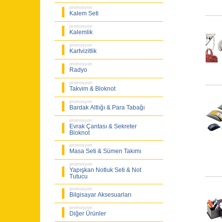
promosyon
Kalem Seti
promosyon
Kalemlik
promosyon
Kartvizitlik
promosyon
Radyo
promosyon
Takvim & Bloknot
promosyon
Bardak Altlığı & Para Tabağı
promosyon
Evrak Çantası & Sekreter
Bloknot
promosyon
Masa Seti & Sümen Takımı
promosyon
Yapışkan Notluk Seti & Not
Tutucu
promosyon
Bilgisayar Aksesuarları
promosyon
Diğer Ürünler