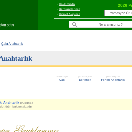
-
Hakkımızda
2026 P
-
Referanslarımız
-
Hizmet Akışımız
Çakı Anahtarlık
Anahtarlık
promosyon
promosyon
promosyon
Çakı
El Feneri
Fenerli Anahtarlık
kı Anahtarlık
grubunda
det ürün bulunmaktadır.