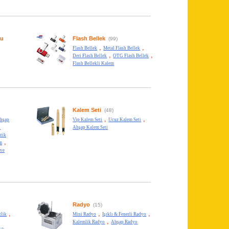
su
Flash Bellek
(99)
,
,
Flash Bellek
Metal Flash Bellek
,
,
Deri Flash Bellek
OTG Flash Bellek
Flash Bellekli Kalem
Kalem Seti
(48)
,
,
hşap
Vip Kalem Seti
Ucuz Kalem Seti
l
Ahşap Kalem Seti
tik
,
m
 ve
Radyo
(15)
,
,
,
tlik
Mini Radyo
Işıklı & Fenerli Radyo
,
Kalemlik Radyo
Ahşap Radyo
,