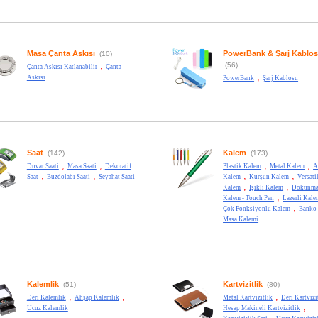
Masa Çanta Askısı
PowerBank & Şarj Kablo
(10)
,
(56)
Çanta Askısı Katlanabilir
Çanta
,
Askısı
PowerBank
Şarj Kablosu
Saat
Kalem
(142)
(173)
,
,
,
,
Duvar Saati
Masa Saati
Dekoratif
Plastik Kalem
Metal Kalem
A
,
,
,
,
Saat
Buzdolabı Saati
Seyahat Saati
Kalem
Kurşun Kalem
Versati
,
,
Kalem
Işıklı Kalem
Dokunma
,
Kalem - Touch Pen
Lazerli Kale
,
Çok Fonksiyonlu Kalem
Banko
Masa Kalemi
Kalemlik
Kartvizitlik
(51)
(80)
,
,
,
Deri Kalemlik
Ahşap Kalemlik
Metal Kartvizitlik
Deri Kartvizi
,
Ucuz Kalemlik
Hesap Makineli Kartvizitlik
,