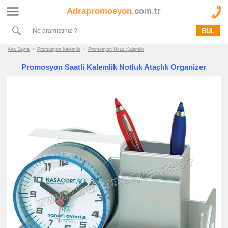
Adrapromosyon
.com.tr
Ana Sayfa
Hakkımızda
Referanslarımız
Ana Sayfa
›
Promosyon Kalemlik
›
Promosyon Ucuz Kalemlik
Kurumsal Hizmet Akışımız
Promosyon Saatli Kalemlik Notluk Ataçlık Organizer
Promosyon
Ürünleri
promosyon
Kalemlik
promosyon
Deri
Kalemlik
promosyon
Ahşap
Kalemlik
promosyon
Ucuz
Kalemlik
promosyon
Tüm
Ürünleri
Gör