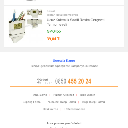
baskılı
toptan ucuz promosyon
Ucuz Kalemlik Saatli Resim Çerçeveli
Termometreli
GMG455
39,04 TL
Ücretsiz Kargo
Türkiye geneli tüm siparişlerde kampanya süresince
Ana Sayfa
|
Hizmet Akışımız
|
Bize Ulaşın
Sipariş Formu
|
Numune Talep Formu
|
Bilgi Talep Formu
Hakkımızda
|
Referanslarımız
Adra promosyon ürünleri