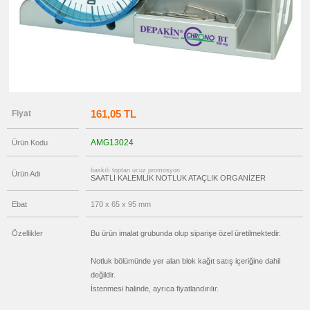
→
promosyon
Ajanda
&
Organizer
promosyon
Matara
&
Termos
&
Bardak
161,05 TL
Fiyat
promosyon
Geri
AMG13024
Ürün Kodu
Dönüşümlü
Ürünler
baskılı toptan ucuz promosyon
Ürün Adı
promosyon
SAATLİ KALEMLİK NOTLUK ATAÇLIK ORGANİZER
Anahtarlık
promosyon
Ebat
170 x 65 x 95 mm
Hesap
Makinesi
Özellikler
Bu ürün imalat grubunda olup siparişe özel üretilmektedir.
promosyon
Makyaj
Aynası
&
Notluk bölümünde yer alan blok kağıt satış içeriğine dahil
Manikür
değildir.
Seti
İstenmesi halinde, ayrıca fiyatlandırılır.
promosyon
Şerit