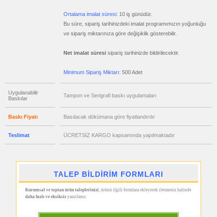
Metre
&
Ortalama imalat süresi:
10 iş günüdür.
Mezura
Bu süre, sipariş tarihinizdeki imalat programımızın yoğunluğu
promosyon
Çakı
ve sipariş miktarınıza göre değişiklik gösterebilir.
&
El
Feneri
Net imalat süresi
sipariş tarihinizde bildirilecektir.
promosyon
Çakmak
Minimum Sipariş Miktarı:
500 Adet
&
Küllük
Uygulanabilir
promosyon
Tampon ve Serigrafi baskı uygulamaları
Baskılar
Masa
Çanta
Askısı
Baskı Fiyatı
Basılacak dökümana göre fiyatlandırılır
promosyon
PowerBank
Teslimat
ÜCRETSİZ KARGO kapsamında yapılmaktadır
&
Şarj
Kablosu
promosyon
Flash
TALEP BİLDİRİM FORMLARI
Bellek
promosyon
Kurumsal ve toptan ürün taleplerinizi
, ürünü ilgili formlara ekleyerek iletmeniz halinde
Saat
daha hızlı ve eksiksiz
yanıtlanır.
promosyon
Kalem