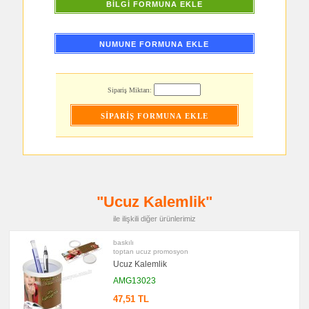
BİLGİ FORMUNA EKLE
promosyon
Kalem
Seti
promosyon
NUMUNE FORMUNA EKLE
Kartvizitlik
promosyon
Radyo
Sipariş Miktarı:
promosyon
Takvim
&
Bloknot
promosyon
Bardak
Altlığı
&
Para
Tabağı
"Ucuz Kalemlik"
promosyon
Evrak
Çantası
ile ilişkili diğer ürünlerimiz
&
Sekreter
baskılı
Bloknot
toptan ucuz promosyon
promosyon
Ucuz Kalemlik
Masa
Seti
AMG13023
&
Sümen
47,51 TL
Takımı