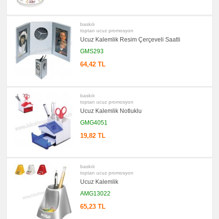
promosyon
Yapışkan
Notluk
baskılı
Seti
toptan ucuz promosyon
&
Ucuz Kalemlik Resim Çerçeveli Saatli
Not
Tutucu
GMS293
promosyon
64,42 TL
Bilgisayar
Aksesuarları
promosyon
Diğer
baskılı
Ürünler
toptan ucuz promosyon
Ucuz Kalemlik Notluklu
GMG4051
19,82 TL
baskılı
toptan ucuz promosyon
Ucuz Kalemlik
AMG13022
65,23 TL