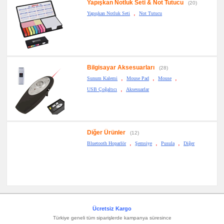
Yapışkan Notluk Seti & Not Tutucu
(20)
,
Yapışkan Notluk Seti
Not Tutucu
Bilgisayar Aksesuarları
(28)
,
,
,
Sunum Kalemi
Mouse Pad
Mouse
,
USB Çoğaltıcı
Aksesuarlar
Diğer Ürünler
(12)
,
,
,
Bluetooth Hoparlör
Şemsiye
Pusula
Diğer
Ücretsiz Kargo
Türkiye geneli tüm siparişlerde kampanya süresince