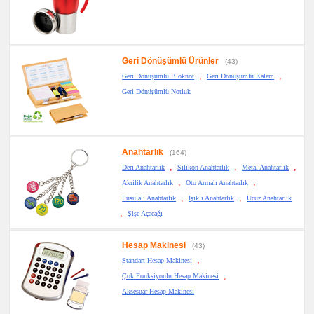
Geri Dönüşümlü Ürünler
(43)
,
,
Geri Dönüşümlü Bloknot
Geri Dönüşümlü Kalem
Geri Dönüşümlü Notluk
Anahtarlık
(164)
,
,
,
Deri Anahtarlık
Silikon Anahtarlık
Metal Anahtarlık
,
,
Akrilik Anahtarlık
Oto Armalı Anahtarlık
,
,
Pusulalı Anahtarlık
Işıklı Anahtarlık
Ucuz Anahtarlık
,
Şişe Açacağı
Hesap Makinesi
(43)
,
Standart Hesap Makinesi
,
Çok Fonksiyonlu Hesap Makinesi
Aksesuar Hesap Makinesi