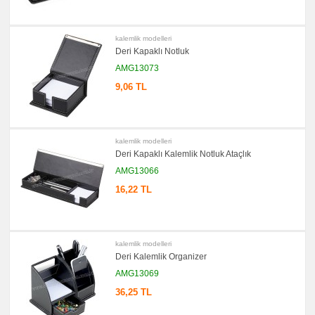
→
promosyon
Ajanda
kalemlik modelleri
&
Deri Kapaklı Notluk
Organizer
AMG13073
promosyon
Matara
9,06 TL
&
Termos
&
Bardak
promosyon
Geri
kalemlik modelleri
Dönüşümlü
Deri Kapaklı Kalemlik Notluk Ataçlık
Ürünler
AMG13066
promosyon
Anahtarlık
16,22 TL
promosyon
Hesap
Makinesi
promosyon
kalemlik modelleri
Makyaj
Aynası
Deri Kalemlik Organizer
&
AMG13069
Manikür
Seti
36,25 TL
promosyon
Şerit