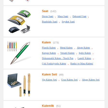
Saat
(142)
,
,
,
Duvar Saati
Masa Saati
Dekoratif Saat
,
Buzdolabı Saati
Seyahat Saati
Kalem
(173)
,
,
,
Plastik Kalem
Metal Kalem
Ahşap Kalem
,
,
,
Kurşun Kalem
Versatil Kalem
Işıklı Kalem
,
,
Dokunmatik Kalem - Touch Pen
Lazerli Kalem
,
Çok Fonksiyonlu Kalem
Banko ve Masa Kalemi
Kalem Seti
(48)
,
,
Vip Kalem Seti
Ucuz Kalem Seti
Ahşap Kalem Seti
Kalemlik
(51)