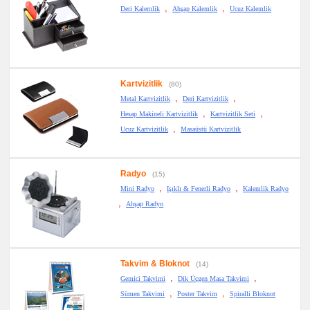
,
,
Deri Kalemlik
Ahşap Kalemlik
Ucuz Kalemlik
Kartvizitlik
(80)
,
,
Metal Kartvizitlik
Deri Kartvizitlik
,
,
Hesap Makineli Kartvizitlik
Kartvizitlik Seti
,
Ucuz Kartvizitlik
Masaüstü Kartvizitlik
Radyo
(15)
,
,
Mini Radyo
Işıklı & Fenerli Radyo
Kalemlik Radyo
,
Ahşap Radyo
Takvim & Bloknot
(14)
,
,
Gemici Takvimi
Dik Üçgen Masa Takvimi
,
,
Sümen Takvimi
Poster Takvim
Spiralli Bloknot