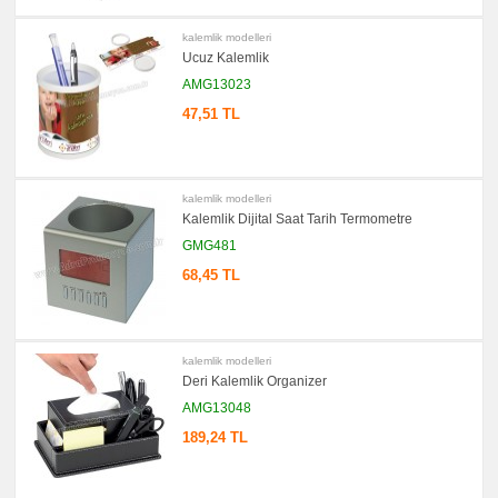
promosyon
Kalem
kalemlik modelleri
Seti
Ucuz Kalemlik
promosyon
Kartvizitlik
AMG13023
47,51 TL
promosyon
Radyo
promosyon
Takvim
&
Bloknot
kalemlik modelleri
Kalemlik Dijital Saat Tarih Termometre
promosyon
Bardak
GMG481
Altlığı
&
68,45 TL
Para
Tabağı
promosyon
Evrak
Çantası
kalemlik modelleri
&
Sekreter
Deri Kalemlik Organizer
Bloknot
AMG13048
promosyon
Masa
189,24 TL
Seti
&
Sümen
Takımı