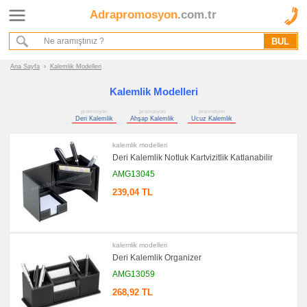
Adrapromosyon
.com.tr
Ana Sayfa
Hakkımızda
Referanslarımız
Ana Sayfa
›
Kalemlik Modelleri
Kurumsal Hizmet Akışımız
Kalemlik Modelleri
promosyon
promosyon
promosyon
Promosyon
Deri Kalemlik
Ahşap Kalemlik
Ucuz Kalemlik
Ürünleri
kalemlik modelleri
promosyon
Deri Kalemlik Notluk Kartvizitlik Katlanabilir
Kalemlik
AMG13045
promosyon
Deri
239,04 TL
Kalemlik
promosyon
Ahşap
Kalemlik
kalemlik modelleri
promosyon
Ucuz
Deri Kalemlik Organizer
Kalemlik
AMG13059
promosyon
Tüm
268,92 TL
ürünler
gösteriliyor