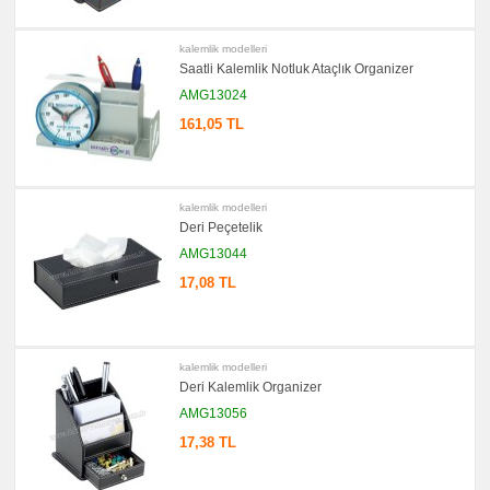
Metre
&
Mezura
kalemlik modelleri
promosyon
Saatli Kalemlik Notluk Ataçlık Organizer
Çakı
&
AMG13024
El
Feneri
161,05 TL
promosyon
Çakmak
&
Küllük
kalemlik modelleri
promosyon
Masa
Deri Peçetelik
Çanta
AMG13044
Askısı
17,08 TL
promosyon
PowerBank
&
Şarj
Kablosu
promosyon
kalemlik modelleri
Flash
Deri Kalemlik Organizer
Bellek
AMG13056
promosyon
Saat
17,38 TL
promosyon
Kalem