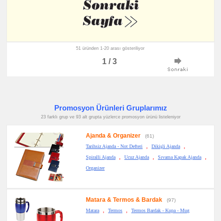
51 üründen 1-20 arası gösteriliyor
1 / 3
Promosyon Ürünleri Gruplarımız
23 farklı grup ve 93 alt grupta yüzlerce promosyon ürünü listeleniyor
Ajanda & Organizer
(61)
,
,
Tarihsiz Ajanda - Not Defteri
Dikişli Ajanda
,
,
,
Spiralli Ajanda
Ucuz Ajanda
Sıvama Kapak Ajanda
Organizer
Matara & Termos & Bardak
(97)
,
,
Matara
Termos
Termos Bardak - Kupa - Mug