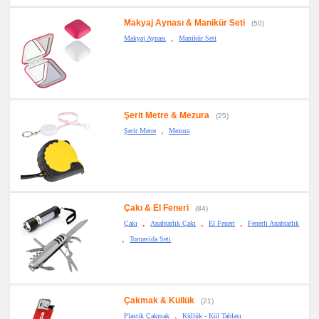
Makyaj Aynası & Manikür Seti
(50)
,
Makyaj Aynası
Manikür Seti
Şerit Metre & Mezura
(25)
,
Şerit Metre
Mezura
Çakı & El Feneri
(84)
,
,
,
Çakı
Anahtarlık Çakı
El Feneri
Fenerli Anahtarlık
,
Tornavida Seti
Çakmak & Küllük
(21)
,
Plastik Çakmak
Küllük - Kül Tablası