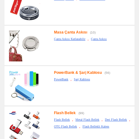
Masa Çanta Askısı
(10)
,
Çanta Askısı Katlanabilir
Çanta Askısı
PowerBank & Şarj Kablosu
(56)
,
PowerBank
Şarj Kablosu
Flash Bellek
(99)
,
,
,
Flash Bellek
Metal Flash Bellek
Deri Flash Bellek
,
OTG Flash Bellek
Flash Bellekli Kalem