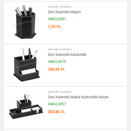
promosyon
kalemlik modelleri
Yapışkan
Deri Kalemlik Altıgen
Notluk
Seti
AMG13067
&
Not
7,55 TL
Tutucu
promosyon
Bilgisayar
Aksesuarları
kalemlik modelleri
promosyon
Diğer
Deri Kalemlik Kartvizitlik
Ürünler
AMG13070
199,20 TL
kalemlik modelleri
Deri Kalemlik Notluk Kartvizitlik Ataçlık
AMG13057
283,86 TL