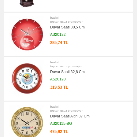
Aynası
&
Manikür
Seti
baskılı
toptan ucuz promosyon
promosyon
Şerit
Duvar Saati 30,5 Cm
Metre
AS20122
&
Mezura
285,74 TL
promosyon
Çakı
&
El
Feneri
baskılı
toptan ucuz promosyon
promosyon
Duvar Saati 32,8 Cm
Çakmak
&
AS20120
Küllük
319,53 TL
promosyon
Masa
Çanta
Askısı
baskılı
promosyon
toptan ucuz promosyon
PowerBank
&
Duvar Saati Altın 37 Cm
Şarj
AS20115-BG
Kablosu
475,92 TL
promosyon
Flash