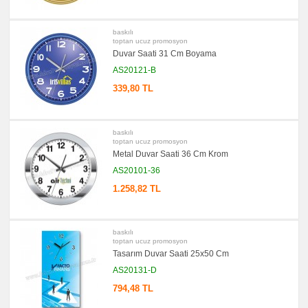
Bellek
promosyon
Kalem
baskılı
toptan ucuz promosyon
promosyon
Duvar Saati 31 Cm Boyama
Kalem
Seti
AS20121-B
promosyon
339,80 TL
Kalemlik
promosyon
Kartvizitlik
baskılı
promosyon
toptan ucuz promosyon
Radyo
Metal Duvar Saati 36 Cm Krom
promosyon
Takvim
AS20101-36
&
Bloknot
1.258,82 TL
promosyon
Bardak
Altlığı
&
baskılı
Para
toptan ucuz promosyon
Tabağı
Tasarım Duvar Saati 25x50 Cm
promosyon
AS20131-D
Evrak
Çantası
794,48 TL
&
Sekreter