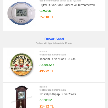
ucuz termometreli duvar saati fiyatları
promosyon
Dijital Duvar Saati Takvim ve Termometreli
Seyahat
Saati
GDS795
promosyon
Tüm
357,18 TL
Ürünleri
Gör
→
promosyon
Ajanda
&
Duvar Saati
Organizer
Grubundaki diğer ürünlerimiz 76 adet
promosyon
Matara
baskılı
&
toptan ucuz promosyon
Termos
Tasarım Duvar Saati 33 Cm
&
Bardak
AS20132-Y
promosyon
495,22 TL
Geri
Dönüşümlü
Ürünler
promosyon
Anahtarlık
baskılı
toptan ucuz promosyon
promosyon
Nostaljik Ahşap Duvar Saati
Hesap
Makinesi
AS20552
promosyon
214,92 TL
Makyaj