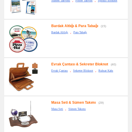
,
,
Sümen Takvimi
Poster Takvim
Spiralli Bloknot
Bardak Altlığı & Para Tabağı
(15)
,
Bardak Altlığı
Para Tabağı
Evrak Çantası & Sekreter Bloknot
(40)
,
,
Evrak Çantası
Sekreter Bloknot
Ruhsat Kabı
Masa Seti & Sümen Takımı
(29)
,
Masa Seti
Sümen Takımı