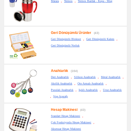
,
,
Matara
Termos
Termos Bardak - Kupa - Mug
Geri Dönüşümlü Ürünler
(43)
,
,
Geri Dönüşümlü Bloknot
Geri Dönüşümlü Kalem
Geri Dönüşümlü Notluk
Anahtarlık
(164)
,
,
,
Deri Anahtarlık
Silikon Anahtarlık
Metal Anahtarlık
,
,
Akrilik Anahtarlık
Oto Armalı Anahtarlık
,
,
Pusulalı Anahtarlık
Işıklı Anahtarlık
Ucuz Anahtarlık
,
Şişe Açacağı
Hesap Makinesi
(43)
,
Standart Hesap Makinesi
,
Çok Fonksiyonlu Hesap Makinesi
Aksesuar Hesap Makinesi