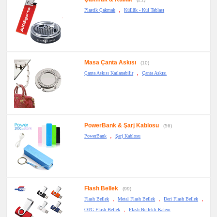
,
Plastik Çakmak
Küllük - Kül Tablası
Masa Çanta Askısı
(10)
,
Çanta Askısı Katlanabilir
Çanta Askısı
PowerBank & Şarj Kablosu
(56)
,
PowerBank
Şarj Kablosu
Flash Bellek
(99)
,
,
,
Flash Bellek
Metal Flash Bellek
Deri Flash Bellek
,
OTG Flash Bellek
Flash Bellekli Kalem