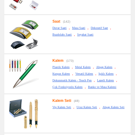
Saat
(142)
,
,
,
Duvar Saati
Masa Saati
Dekoratif Saat
,
Buzdolabı Saati
Seyahat Saati
Kalem
(173)
,
,
,
Plastik Kalem
Metal Kalem
Ahşap Kalem
,
,
,
Kurşun Kalem
Versatil Kalem
Işıklı Kalem
,
,
Dokunmatik Kalem - Touch Pen
Lazerli Kalem
,
Çok Fonksiyonlu Kalem
Banko ve Masa Kalemi
Kalem Seti
(48)
,
,
Vip Kalem Seti
Ucuz Kalem Seti
Ahşap Kalem Seti