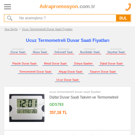
Adrapromosyon
.com.tr
Ana Sayfa
Hakkımızda
Referanslarımız
Ana Sayfa
›
Ucuz Termometreli Duvar Saati Fiyatları
Kurumsal Hizmet Akışımız
Ucuz Termometreli Duvar Saati Fiyatları
promosyon
promosyon
promosyon
promosyon
promosyon
Promosyon
Duvar Saati
Masa Saati
Dekoratif Saat
Buzdolabı Saati
Seyahat Saati
Ürünleri
Plastik Duvar Saati
Metal Duvar Saati
Dünya Saatleri
Dijital Duvar Saati
promosyon
Saat
Termometreli Duvar Saati
Ahşap Duvar Saati
Tasarım Duvar Saati
promosyon
Ucuz Duvar Saati
Duvar
Saati
ucuz termometreli duvar saati fiyatları
promosyon
Dijital Duvar Saati Takvim ve Termometreli
Masa
Saati
GDS793
promosyon
357,18 TL
Dekoratif
Saat
promosyon
Buzdolabı
Saati