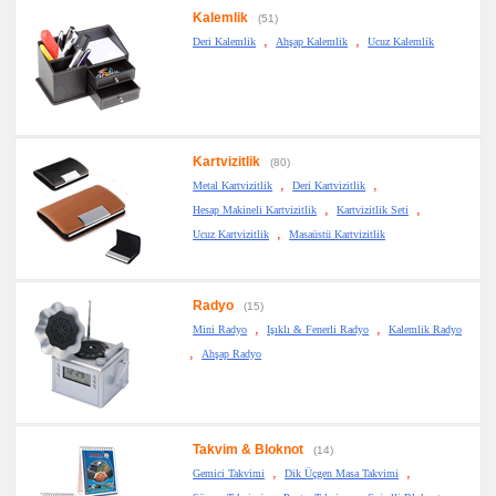
Kalemlik
(51)
,
,
Deri Kalemlik
Ahşap Kalemlik
Ucuz Kalemlik
Kartvizitlik
(80)
,
,
Metal Kartvizitlik
Deri Kartvizitlik
,
,
Hesap Makineli Kartvizitlik
Kartvizitlik Seti
,
Ucuz Kartvizitlik
Masaüstü Kartvizitlik
Radyo
(15)
,
,
Mini Radyo
Işıklı & Fenerli Radyo
Kalemlik Radyo
,
Ahşap Radyo
Takvim & Bloknot
(14)
,
,
Gemici Takvimi
Dik Üçgen Masa Takvimi