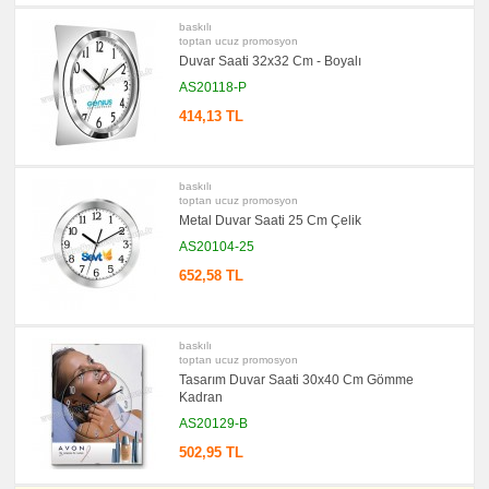
baskılı
toptan ucuz promosyon
Duvar Saati 32x32 Cm - Boyalı
AS20118-P
414,13 TL
baskılı
toptan ucuz promosyon
Metal Duvar Saati 25 Cm Çelik
AS20104-25
652,58 TL
baskılı
toptan ucuz promosyon
Tasarım Duvar Saati 30x40 Cm Gömme
Kadran
AS20129-B
502,95 TL