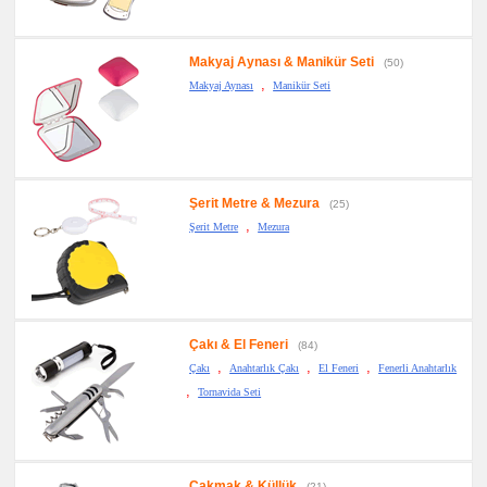
Makyaj Aynası & Manikür Seti
(50)
,
Makyaj Aynası
Manikür Seti
Şerit Metre & Mezura
(25)
,
Şerit Metre
Mezura
Çakı & El Feneri
(84)
,
,
,
Çakı
Anahtarlık Çakı
El Feneri
Fenerli Anahtarlık
,
Tornavida Seti
Çakmak & Küllük
(21)