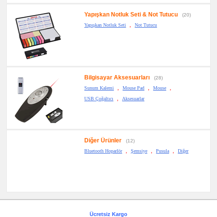
Yapışkan Notluk Seti & Not Tutucu
(20)
,
Yapışkan Notluk Seti
Not Tutucu
Bilgisayar Aksesuarları
(28)
,
,
,
Sunum Kalemi
Mouse Pad
Mouse
,
USB Çoğaltıcı
Aksesuarlar
Diğer Ürünler
(12)
,
,
,
Bluetooth Hoparlör
Şemsiye
Pusula
Diğer
Ücretsiz Kargo