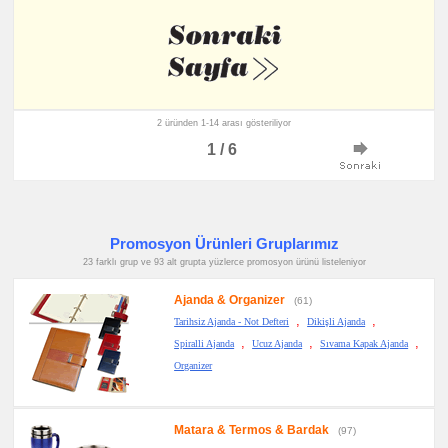
2 üründen 1-14 arası gösteriliyor
1 / 6
Promosyon Ürünleri Gruplarımız
23 farklı grup ve 93 alt grupta yüzlerce promosyon ürünü listeleniyor
Ajanda & Organizer
(61)
,
,
Tarihsiz Ajanda - Not Defteri
Dikişli Ajanda
,
,
,
Spiralli Ajanda
Ucuz Ajanda
Sıvama Kapak Ajanda
Organizer
Matara & Termos & Bardak
(97)