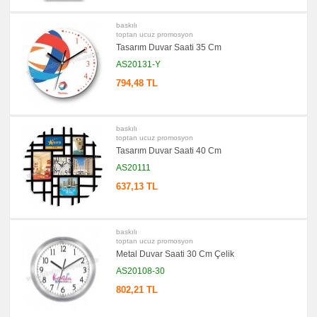
Bloknot
promosyon
baskılı
Masa
toptan ucuz promosyon
Seti
&
Tasarım Duvar Saati 35 Cm
Sümen
Takımı
AS20131-Y
794,48 TL
promosyon
Yapışkan
Notluk
Seti
&
Not
baskılı
Tutucu
toptan ucuz promosyon
Tasarım Duvar Saati 40 Cm
promosyon
Bilgisayar
AS20111
Aksesuarları
637,13 TL
promosyon
Diğer
Ürünler
baskılı
toptan ucuz promosyon
Metal Duvar Saati 30 Cm Çelik
AS20108-30
802,21 TL