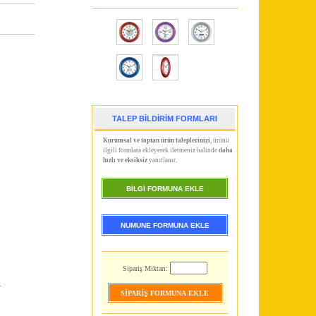
TALEP BİLDİRİM FORMLARI
Kurumsal ve toptan ürün taleplerinizi
, ürünü
ilgili formlara ekleyerek iletmeniz halinde
daha
hızlı ve eksiksiz
yanıtlanır.
BİLGİ FORMUNA EKLE
NUMUNE FORMUNA EKLE
Sipariş Miktarı:
.