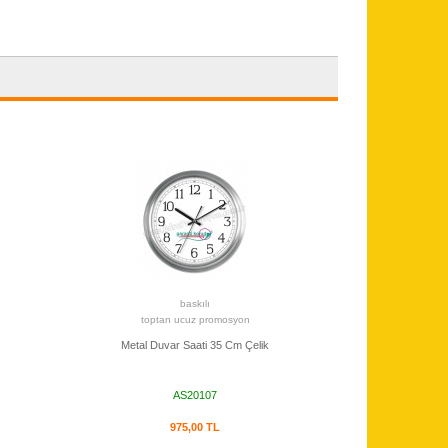
baskılı
toptan ucuz promosyon
Metal Duvar Saati 35 Cm Çelik
AS20107
975,00 TL