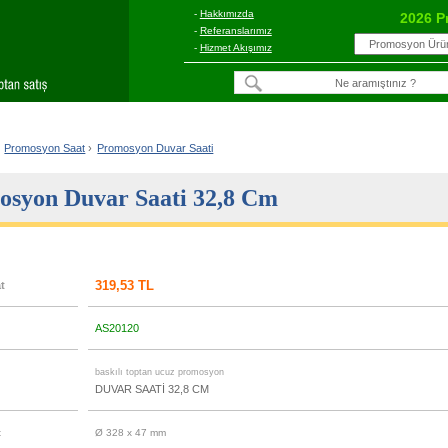
-
Hakkımızda
2026 P
-
Referanslarımız
-
Hizmet Akışımız
Promosyon Saat
›
Promosyon Duvar Saati
osyon Duvar Saati 32,8 Cm
319,53 TL
at
AS20120
u
baskılı toptan ucuz promosyon
DUVAR SAATİ 32,8 CM
t
Ø 328 x 47 mm