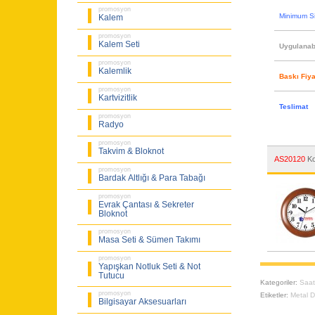
promosyon
Minimum Si
Kalem
promosyon
Kalem Seti
Uygulanabi
promosyon
Kalemlik
Baskı Fiya
promosyon
Kartvizitlik
Teslimat
promosyon
Radyo
promosyon
Takvim & Bloknot
AS20120
Ko
promosyon
Bardak Altlığı & Para Tabağı
promosyon
Evrak Çantası & Sekreter
Bloknot
promosyon
Masa Seti & Sümen Takımı
promosyon
Yapışkan Notluk Seti & Not
Tutucu
Kategoriler:
Saa
promosyon
Etiketler:
Metal D
Bilgisayar Aksesuarları