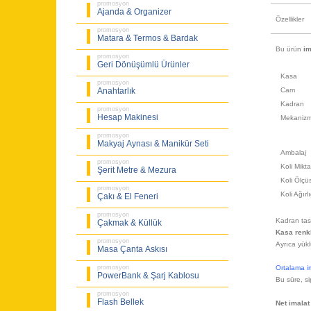
promosyon
Ajanda & Organizer
Özellikler
promosyon
Matara & Termos & Bardak
Bu ürün
im
promosyon
Geri Dönüşümlü Ürünler
Kasa
promosyon
Cam
Anahtarlık
Kadran
promosyon
Hesap Makinesi
Mekaniz
promosyon
Makyaj Aynası & Manikür Seti
Ambalaj
promosyon
Koli Mikta
Şerit Metre & Mezura
Koli Ölçü
promosyon
Koli Ağırl
Çakı & El Feneri
promosyon
Kadran tasa
Çakmak & Küllük
Kasa renk
promosyon
Ayrıca yükl
Masa Çanta Askısı
Ortalama im
promosyon
PowerBank & Şarj Kablosu
Bu süre, si
promosyon
Flash Bellek
Net imalat