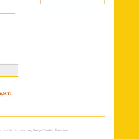
9,98 TL
a Saatleri Toptancıları
,
Dünya Saatleri Üreticileri
,