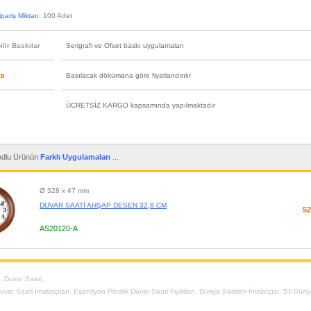
pariş Miktarı:
100 Adet
lir Baskılar
Serigrafi ve Ofset baskı uygulamaları
tı
Basılacak dökümana göre fiyatlandırılır
ÜCRETSİZ KARGO kapsamında yapılmaktadır
dlu Ürünün
Farklı Uygulamaları
...
Ø 328 x 47 mm
DUVAR SAATİ AHŞAP DESEN 32,8 CM
52
AS20120-A
t
,
Duvar Saati
,
uvar Saati İmalatçıları
,
Eşantiyon Plastik Duvar Saati Fiyatları
,
Dünya Saatleri İmalatçısı
,
5'li Düny