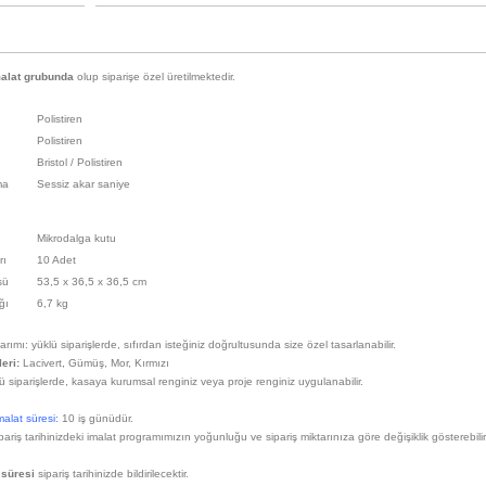
alat grubunda
olup siparişe özel üretilmektedir.
Polistiren
Polistiren
Bristol / Polistiren
ma
Sessiz akar saniye
Mikrodalga kutu
rı
10 Adet
sü
53,5 x 36,5 x 36,5 cm
ığı
6,7 kg
rımı: yüklü siparişlerde, sıfırdan isteğiniz doğrultusunda size özel tasarlanabilir.
leri:
Lacivert, Gümüş, Mor, Kırmızı
ü siparişlerde, kasaya kurumsal renginiz veya proje renginiz uygulanabilir.
alat süresi:
10 iş günüdür.
pariş tarihinizdeki imalat programımızın yoğunluğu ve sipariş miktarınıza göre değişiklik gösterebilir
 süresi
sipariş tarihinizde bildirilecektir.