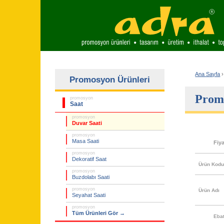
Ana Sayfa
›
Promosyon Ürünleri
Prom
promosyon
Saat
promosyon
Duvar Saati
promosyon
Masa Saati
Fiy
promosyon
Dekoratif Saat
Ürün Kod
promosyon
Buzdolabı Saati
promosyon
Ürün Adı
Seyahat Saati
promosyon
Tüm Ürünleri Gör →
Eba