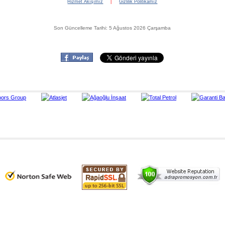
Hizmet Akışımız
|
Gizlilik Politikamız
Son Güncelleme Tarihi: 5 Ağustos 2026 Çarşamba