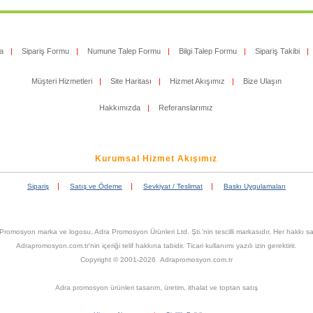
a
|
Sipariş Formu
|
Numune Talep Formu
|
Bilgi Talep Formu
|
Sipariş Takibi
|
Müşteri Hizmetleri
|
Site Haritası
|
Hizmet Akışımız
|
Bize Ulaşın
Hakkımızda
|
Referanslarımız
Kurumsal Hizmet Akışımız
|
|
|
Sipariş
Satış ve Ödeme
Sevkiyat / Teslimat
Baskı Uygulamaları
Promosyon marka ve logosu, Adra Promosyon Ürünleri Ltd. Şti.'nin tescilli markasıdır. Her hakkı sak
Adrapromosyon.com.tr'nin içeriği telif hakkına tabidir. Ticari kullanımı yazılı izin gerektirir.
Copyright © 2001-2026 Adrapromosyon.com.tr
Adra promosyon ürünleri tasarım, üretim, ithalat ve toptan satış