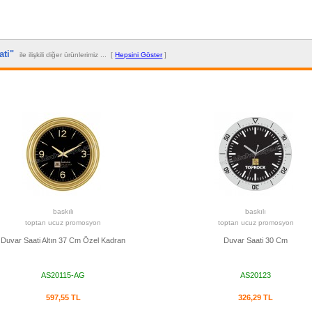
aati"
ile ilişkili diğer ürünlerimiz ... [
Hepsini Göster
]
baskılı
baskılı
toptan ucuz promosyon
toptan ucuz promosyon
Duvar Saati Altın 37 Cm Özel Kadran
Duvar Saati 30 Cm
AS20115-AG
AS20123
597,55 TL
326,29 TL