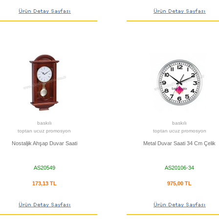
baskılı
baskılı
toptan ucuz promosyon
toptan ucuz promosyon
Nostaljik Ahşap Duvar Saati
Metal Duvar Saati 34 Cm Çelik
AS20549
AS20106-34
173,13 TL
975,00 TL