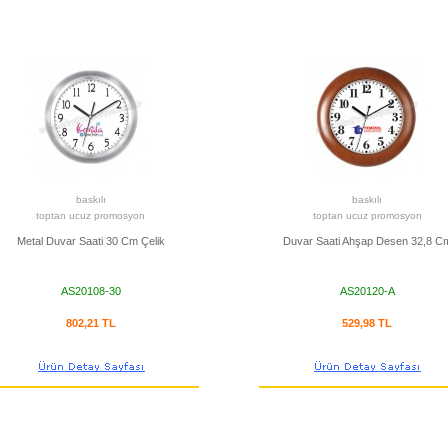
baskılı
baskılı
toptan ucuz promosyon
toptan ucuz promosyon
Metal Duvar Saati 30 Cm Çelik
Duvar Saati Ahşap Desen 32,8 C
AS20108-30
AS20120-A
802,21 TL
529,98 TL